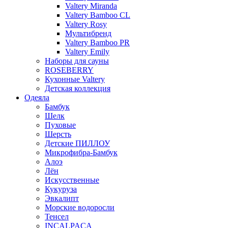
Valtery Miranda
Valtery Bamboo CL
Valtery Rosy
Мультибренд
Valtery Bamboo PR
Valtery Emily
Наборы для сауны
ROSEBERRY
Кухонные Valtery
Детская коллекция
Одеяла
Бамбук
Шелк
Пуховые
Шерсть
Детские ПИЛЛОУ
Микрофибра-Бамбук
Алоэ
Лён
Искусственные
Кукуруза
Эвкалипт
Морские водоросли
Тенсел
INCALPACA