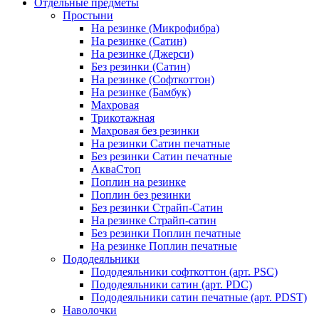
Отдельные предметы
Простыни
На резинке (Микрофибра)
На резинке (Сатин)
На резинке (Джерси)
Без резинки (Сатин)
На резинке (Софткоттон)
На резинке (Бамбук)
Махровая
Трикотажная
Махровая без резинки
На резинки Сатин печатные
Без резинки Сатин печатные
АкваСтоп
Поплин на резинке
Поплин без резинки
Без резинки Страйп-Сатин
На резинке Страйп-сатин
Без резинки Поплин печатные
На резинке Поплин печатные
Пододеяльники
Пододеяльники софткоттон (арт. PSC)
Пододеяльники сатин (арт. PDC)
Пододеяльники сатин печатные (арт. PDST)
Наволочки