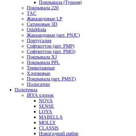
Покрывала (Турция)
Покрывала 220
TAC
Жаккардовые LP
Сатиновые 3D
OdaModa
Жаккардовые (арт. PNJC)
Португалия
Софткоттон (арт. PMP)
Софткоттон (арт. PMO)
Покрывала XJ
Покрывала PPL
Трикотажные
Хлопковые
Покрывала (арт. PMST)
Полисатин
Полотенца
IRYA хлопок
NOVA
SENSE
LOYA
MABELLA
MOLLY
CLASSIS
Новогодний набор