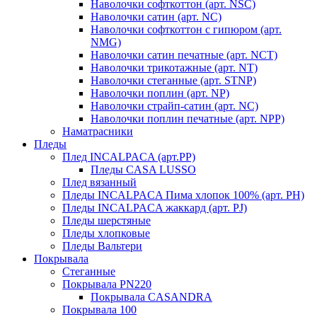
Наволочки софткоттон (арт. NSC)
Наволочки сатин (арт. NC)
Наволочки софткоттон с гипюром (арт.
NMG)
Наволочки сатин печатные (арт. NCT)
Наволочки трикотажные (арт. NT)
Наволочки стеганные (арт. STNP)
Наволочки поплин (арт. NP)
Наволочки страйп-сатин (арт. NC)
Наволочки поплин печатные (арт. NPP)
Наматрасники
Пледы
Плед INCALPACA (арт.PP)
Пледы CASA LUSSO
Плед вязанный
Пледы INCALPACA Пима хлопок 100% (арт. PH)
Пледы INCALPACA жаккард (арт. PJ)
Пледы шерстяные
Пледы хлопковые
Пледы Вальтери
Покрывала
Стеганные
Покрывала PN220
Покрывала CASANDRA
Покрывала 100