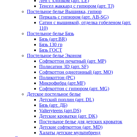
Лен с хлопком (арт. LE)
Тенсел жаккард с гипюром (арт. TJ)
Постельное белье Вышивка, гипюр
Перкаль с гипюром (арт. AB-SG)
Сатин с вышивкой, отделка гобеленом (арт.
110)
Постельное белье Бязь
Бязь (арт.BR)
Бязь 130 гр
Бязь ГОСТ
Постельное белье Эконом
Софткоттон печатный (арт. MР)
Полисатин 3D (арт. SF)
Софткоттон однотонный (арт. MO)
Поликоттон (PC)
Микрофибра (арт.MF)
Софткоттон с гипюром (арт. MG)
Детское постельное белье
Детский поплин (арт. DL)
Бязь (арт. ДБ)
Valteryteens (арт.DS)
Детские кроватки (арт. DK)
Постельное белье для детских кроваток
Детские софткоттон (арт. MD)
Халаты детские мультибренд