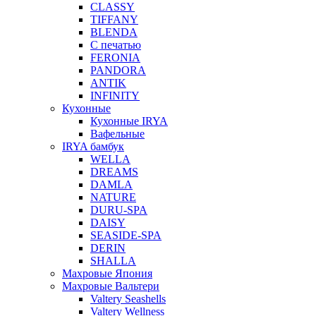
CLASSY
TIFFANY
BLENDA
С печатью
FERONIA
PANDORA
ANTIK
INFINITY
Кухонные
Кухонные IRYA
Вафельные
IRYA бамбук
WELLA
DREAMS
DAMLA
NATURE
DURU-SPA
DAISY
SEASIDE-SPA
DERIN
SHALLA
Махровые Япония
Махровые Вальтери
Valtery Seashells
Valtery Wellness