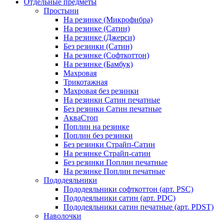
Отдельные предметы
Простыни
На резинке (Микрофибра)
На резинке (Сатин)
На резинке (Джерси)
Без резинки (Сатин)
На резинке (Софткоттон)
На резинке (Бамбук)
Махровая
Трикотажная
Махровая без резинки
На резинки Сатин печатные
Без резинки Сатин печатные
АкваСтоп
Поплин на резинке
Поплин без резинки
Без резинки Страйп-Сатин
На резинке Страйп-сатин
Без резинки Поплин печатные
На резинке Поплин печатные
Пододеяльники
Пододеяльники софткоттон (арт. PSC)
Пододеяльники сатин (арт. PDC)
Пододеяльники сатин печатные (арт. PDST)
Наволочки