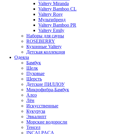
Valtery Miranda
Valtery Bamboo CL
Valtery Rosy
Мультибренд
Valtery Bamboo PR
Valtery Emily
Наборы для сауны
ROSEBERRY
Кухонные Valtery
Детская коллекция
Одеяла
Бамбук
Шелк
Пуховые
Шерсть
Детские ПИЛЛОУ
Микрофибра-Бамбук
Алоэ
Лён
Искусственные
Кукуруза
Эвкалипт
Морские водоросли
Тенсел
INCALPACA