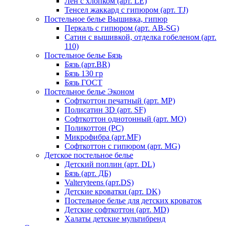
Лен с хлопком (арт. LE)
Тенсел жаккард с гипюром (арт. TJ)
Постельное белье Вышивка, гипюр
Перкаль с гипюром (арт. AB-SG)
Сатин с вышивкой, отделка гобеленом (арт.
110)
Постельное белье Бязь
Бязь (арт.BR)
Бязь 130 гр
Бязь ГОСТ
Постельное белье Эконом
Софткоттон печатный (арт. MР)
Полисатин 3D (арт. SF)
Софткоттон однотонный (арт. MO)
Поликоттон (PC)
Микрофибра (арт.MF)
Софткоттон с гипюром (арт. MG)
Детское постельное белье
Детский поплин (арт. DL)
Бязь (арт. ДБ)
Valteryteens (арт.DS)
Детские кроватки (арт. DK)
Постельное белье для детских кроваток
Детские софткоттон (арт. MD)
Халаты детские мультибренд