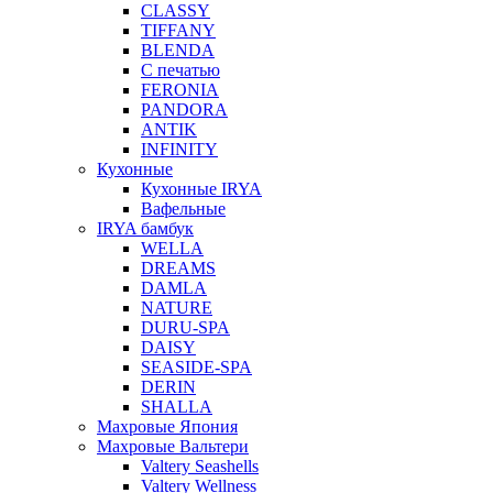
CLASSY
TIFFANY
BLENDA
С печатью
FERONIA
PANDORA
ANTIK
INFINITY
Кухонные
Кухонные IRYA
Вафельные
IRYA бамбук
WELLA
DREAMS
DAMLA
NATURE
DURU-SPA
DAISY
SEASIDE-SPA
DERIN
SHALLA
Махровые Япония
Махровые Вальтери
Valtery Seashells
Valtery Wellness