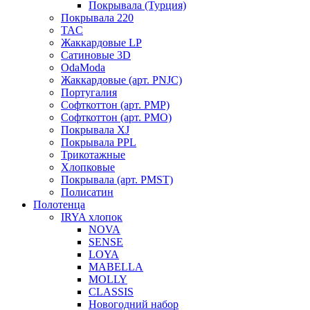
Покрывала (Турция)
Покрывала 220
TAC
Жаккардовые LP
Сатиновые 3D
OdaModa
Жаккардовые (арт. PNJC)
Португалия
Софткоттон (арт. PMP)
Софткоттон (арт. PMO)
Покрывала XJ
Покрывала PPL
Трикотажные
Хлопковые
Покрывала (арт. PMST)
Полисатин
Полотенца
IRYA хлопок
NOVA
SENSE
LOYA
MABELLA
MOLLY
CLASSIS
Новогодний набор