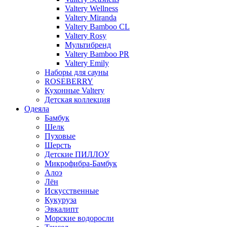
Valtery Wellness
Valtery Miranda
Valtery Bamboo CL
Valtery Rosy
Мультибренд
Valtery Bamboo PR
Valtery Emily
Наборы для сауны
ROSEBERRY
Кухонные Valtery
Детская коллекция
Одеяла
Бамбук
Шелк
Пуховые
Шерсть
Детские ПИЛЛОУ
Микрофибра-Бамбук
Алоэ
Лён
Искусственные
Кукуруза
Эвкалипт
Морские водоросли