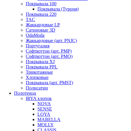
Покрывала 100
Покрывала (Турция)
Покрывала 220
TAC
Жаккардовые LP
Сатиновые 3D
OdaModa
Жаккардовые (арт. PNJC)
Португалия
Софткоттон (арт. PMP)
Софткоттон (арт. PMO)
Покрывала XJ
Покрывала PPL
Трикотажные
Хлопковые
Покрывала (арт. PMST)
Полисатин
Полотенца
IRYA хлопок
NOVA
SENSE
LOYA
MABELLA
MOLLY
CLASSIS