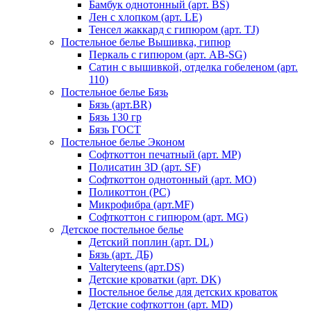
Бамбук однотонный (арт. BS)
Лен с хлопком (арт. LE)
Тенсел жаккард с гипюром (арт. TJ)
Постельное белье Вышивка, гипюр
Перкаль с гипюром (арт. AB-SG)
Сатин с вышивкой, отделка гобеленом (арт.
110)
Постельное белье Бязь
Бязь (арт.BR)
Бязь 130 гр
Бязь ГОСТ
Постельное белье Эконом
Софткоттон печатный (арт. MР)
Полисатин 3D (арт. SF)
Софткоттон однотонный (арт. MO)
Поликоттон (PC)
Микрофибра (арт.MF)
Софткоттон с гипюром (арт. MG)
Детское постельное белье
Детский поплин (арт. DL)
Бязь (арт. ДБ)
Valteryteens (арт.DS)
Детские кроватки (арт. DK)
Постельное белье для детских кроваток
Детские софткоттон (арт. MD)