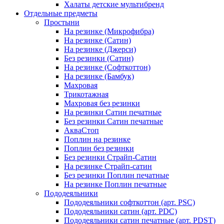
Халаты детские мультибренд
Отдельные предметы
Простыни
На резинке (Микрофибра)
На резинке (Сатин)
На резинке (Джерси)
Без резинки (Сатин)
На резинке (Софткоттон)
На резинке (Бамбук)
Махровая
Трикотажная
Махровая без резинки
На резинки Сатин печатные
Без резинки Сатин печатные
АкваСтоп
Поплин на резинке
Поплин без резинки
Без резинки Страйп-Сатин
На резинке Страйп-сатин
Без резинки Поплин печатные
На резинке Поплин печатные
Пододеяльники
Пододеяльники софткоттон (арт. PSC)
Пододеяльники сатин (арт. PDC)
Пододеяльники сатин печатные (арт. PDST)