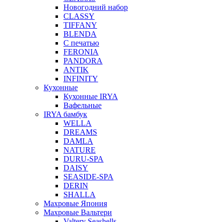
Новогодний набор
CLASSY
TIFFANY
BLENDA
С печатью
FERONIA
PANDORA
ANTIK
INFINITY
Кухонные
Кухонные IRYA
Вафельные
IRYA бамбук
WELLA
DREAMS
DAMLA
NATURE
DURU-SPA
DAISY
SEASIDE-SPA
DERIN
SHALLA
Махровые Япония
Махровые Вальтери
Valtery Seashells