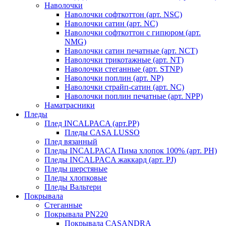
Наволочки
Наволочки софткоттон (арт. NSC)
Наволочки сатин (арт. NC)
Наволочки софткоттон с гипюром (арт.
NMG)
Наволочки сатин печатные (арт. NCT)
Наволочки трикотажные (арт. NT)
Наволочки стеганные (арт. STNP)
Наволочки поплин (арт. NP)
Наволочки страйп-сатин (арт. NC)
Наволочки поплин печатные (арт. NPP)
Наматрасники
Пледы
Плед INCALPACA (арт.PP)
Пледы CASA LUSSO
Плед вязанный
Пледы INCALPACA Пима хлопок 100% (арт. PH)
Пледы INCALPACA жаккард (арт. PJ)
Пледы шерстяные
Пледы хлопковые
Пледы Вальтери
Покрывала
Стеганные
Покрывала PN220
Покрывала CASANDRA