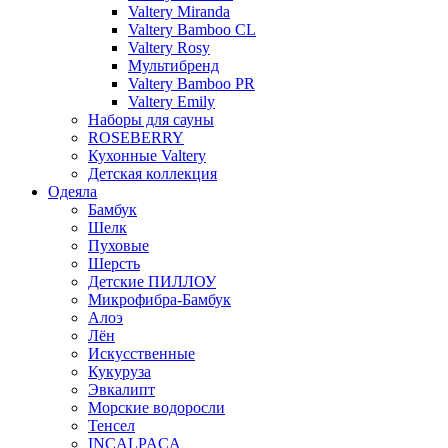
Valtery Miranda
Valtery Bamboo CL
Valtery Rosy
Мультибренд
Valtery Bamboo PR
Valtery Emily
Наборы для сауны
ROSEBERRY
Кухонные Valtery
Детская коллекция
Одеяла
Бамбук
Шелк
Пуховые
Шерсть
Детские ПИЛЛОУ
Микрофибра-Бамбук
Алоэ
Лён
Искусственные
Кукуруза
Эвкалипт
Морские водоросли
Тенсел
INCALPACA