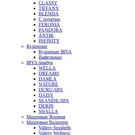
CLASSY
TIFFANY
BLENDA
С печатью
FERONIA
PANDORA
ANTIK
INFINITY
Кухонные
Кухонные IRYA
Вафельные
IRYA бамбук
WELLA
DREAMS
DAMLA
NATURE
DURU-SPA
DAISY
SEASIDE-SPA
DERIN
SHALLA
Махровые Япония
Махровые Вальтери
Valtery Seashells
Valtery Wellness