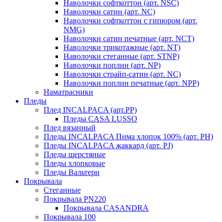
Наволочки софткоттон (арт. NSC)
Наволочки сатин (арт. NC)
Наволочки софткоттон с гипюром (арт.
NMG)
Наволочки сатин печатные (арт. NCT)
Наволочки трикотажные (арт. NT)
Наволочки стеганные (арт. STNP)
Наволочки поплин (арт. NP)
Наволочки страйп-сатин (арт. NC)
Наволочки поплин печатные (арт. NPP)
Наматрасники
Пледы
Плед INCALPACA (арт.PP)
Пледы CASA LUSSO
Плед вязанный
Пледы INCALPACA Пима хлопок 100% (арт. PH)
Пледы INCALPACA жаккард (арт. PJ)
Пледы шерстяные
Пледы хлопковые
Пледы Вальтери
Покрывала
Стеганные
Покрывала PN220
Покрывала CASANDRA
Покрывала 100