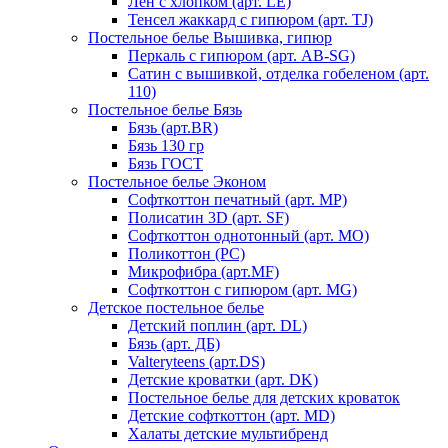
Лен с хлопком (арт. LE)
Тенсел жаккард с гипюром (арт. TJ)
Постельное белье Вышивка, гипюр
Перкаль с гипюром (арт. AB-SG)
Сатин с вышивкой, отделка гобеленом (арт.
110)
Постельное белье Бязь
Бязь (арт.BR)
Бязь 130 гр
Бязь ГОСТ
Постельное белье Эконом
Софткоттон печатный (арт. MР)
Полисатин 3D (арт. SF)
Софткоттон однотонный (арт. MO)
Поликоттон (PC)
Микрофибра (арт.MF)
Софткоттон с гипюром (арт. MG)
Детское постельное белье
Детский поплин (арт. DL)
Бязь (арт. ДБ)
Valteryteens (арт.DS)
Детские кроватки (арт. DK)
Постельное белье для детских кроваток
Детские софткоттон (арт. MD)
Халаты детские мультибренд