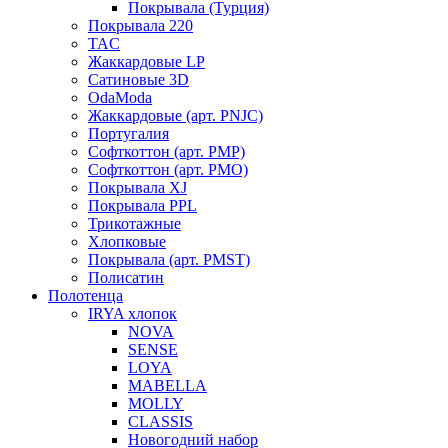
Покрывала (Турция)
Покрывала 220
TAC
Жаккардовые LP
Сатиновые 3D
OdaModa
Жаккардовые (арт. PNJC)
Португалия
Софткоттон (арт. PMP)
Софткоттон (арт. PMO)
Покрывала XJ
Покрывала PPL
Трикотажные
Хлопковые
Покрывала (арт. PMST)
Полисатин
Полотенца
IRYA хлопок
NOVA
SENSE
LOYA
MABELLA
MOLLY
CLASSIS
Новогодний набор