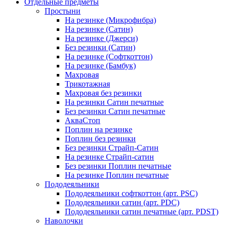
Отдельные предметы
Простыни
На резинке (Микрофибра)
На резинке (Сатин)
На резинке (Джерси)
Без резинки (Сатин)
На резинке (Софткоттон)
На резинке (Бамбук)
Махровая
Трикотажная
Махровая без резинки
На резинки Сатин печатные
Без резинки Сатин печатные
АкваСтоп
Поплин на резинке
Поплин без резинки
Без резинки Страйп-Сатин
На резинке Страйп-сатин
Без резинки Поплин печатные
На резинке Поплин печатные
Пододеяльники
Пододеяльники софткоттон (арт. PSC)
Пододеяльники сатин (арт. PDC)
Пододеяльники сатин печатные (арт. PDST)
Наволочки