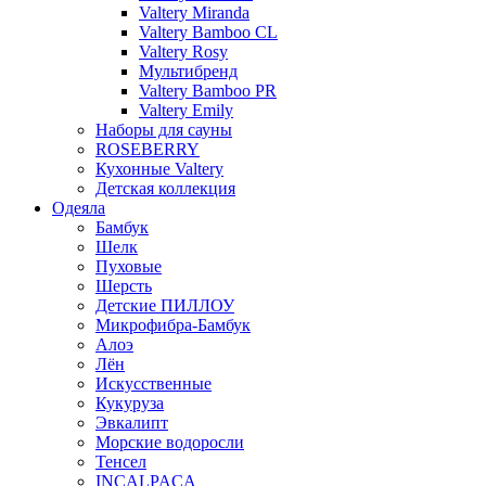
Valtery Miranda
Valtery Bamboo CL
Valtery Rosy
Мультибренд
Valtery Bamboo PR
Valtery Emily
Наборы для сауны
ROSEBERRY
Кухонные Valtery
Детская коллекция
Одеяла
Бамбук
Шелк
Пуховые
Шерсть
Детские ПИЛЛОУ
Микрофибра-Бамбук
Алоэ
Лён
Искусственные
Кукуруза
Эвкалипт
Морские водоросли
Тенсел
INCALPACA