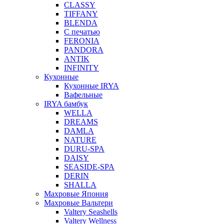
CLASSY
TIFFANY
BLENDA
С печатью
FERONIA
PANDORA
ANTIK
INFINITY
Кухонные
Кухонные IRYA
Вафельные
IRYA бамбук
WELLA
DREAMS
DAMLA
NATURE
DURU-SPA
DAISY
SEASIDE-SPA
DERIN
SHALLA
Махровые Япония
Махровые Вальтери
Valtery Seashells
Valtery Wellness