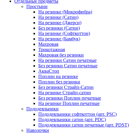
Отдельные предметы
Простыни
На резинке (Микрофибра)
На резинке (Сатин)
На резинке (Джерси)
Без резинки (Сатин)
На резинке (Софткоттон)
На резинке (Бамбук)
Махровая
Трикотажная
Махровая без резинки
На резинки Сатин печатные
Без резинки Сатин печатные
АкваСтоп
Поплин на резинке
Поплин без резинки
Без резинки Страйп-Сатин
На резинке Страйп-сатин
Без резинки Поплин печатные
На резинке Поплин печатные
Пододеяльники
Пододеяльники софткоттон (арт. PSC)
Пододеяльники сатин (арт. PDC)
Пододеяльники сатин печатные (арт. PDST)
Наволочки