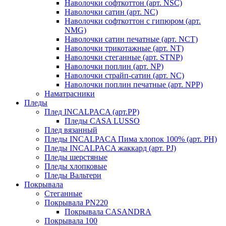
Наволочки софткоттон (арт. NSC)
Наволочки сатин (арт. NC)
Наволочки софткоттон с гипюром (арт.
NMG)
Наволочки сатин печатные (арт. NCT)
Наволочки трикотажные (арт. NT)
Наволочки стеганные (арт. STNP)
Наволочки поплин (арт. NP)
Наволочки страйп-сатин (арт. NC)
Наволочки поплин печатные (арт. NPP)
Наматрасники
Пледы
Плед INCALPACA (арт.PP)
Пледы CASA LUSSO
Плед вязанный
Пледы INCALPACA Пима хлопок 100% (арт. PH)
Пледы INCALPACA жаккард (арт. PJ)
Пледы шерстяные
Пледы хлопковые
Пледы Вальтери
Покрывала
Стеганные
Покрывала PN220
Покрывала CASANDRA
Покрывала 100