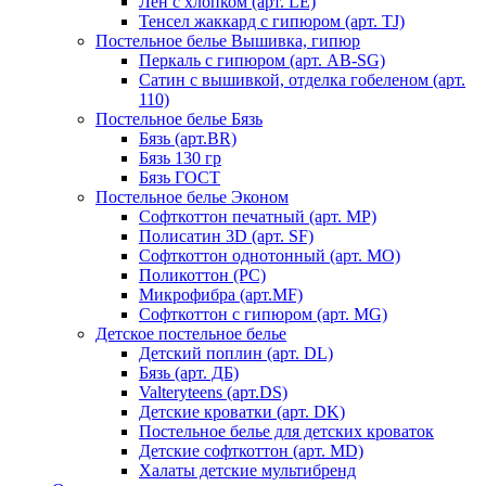
Лен с хлопком (арт. LE)
Тенсел жаккард с гипюром (арт. TJ)
Постельное белье Вышивка, гипюр
Перкаль с гипюром (арт. AB-SG)
Сатин с вышивкой, отделка гобеленом (арт.
110)
Постельное белье Бязь
Бязь (арт.BR)
Бязь 130 гр
Бязь ГОСТ
Постельное белье Эконом
Софткоттон печатный (арт. MР)
Полисатин 3D (арт. SF)
Софткоттон однотонный (арт. MO)
Поликоттон (PC)
Микрофибра (арт.MF)
Софткоттон с гипюром (арт. MG)
Детское постельное белье
Детский поплин (арт. DL)
Бязь (арт. ДБ)
Valteryteens (арт.DS)
Детские кроватки (арт. DK)
Постельное белье для детских кроваток
Детские софткоттон (арт. MD)
Халаты детские мультибренд