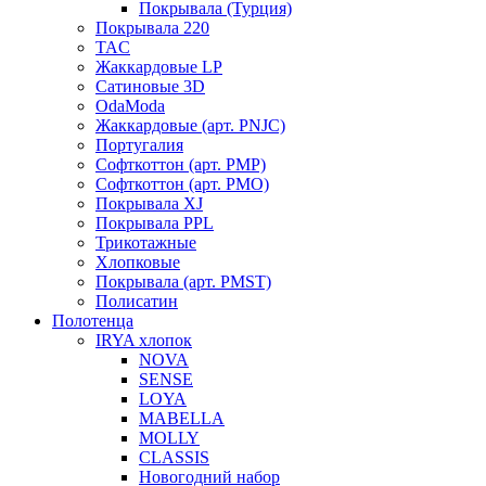
Покрывала (Турция)
Покрывала 220
TAC
Жаккардовые LP
Сатиновые 3D
OdaModa
Жаккардовые (арт. PNJC)
Португалия
Софткоттон (арт. PMP)
Софткоттон (арт. PMO)
Покрывала XJ
Покрывала PPL
Трикотажные
Хлопковые
Покрывала (арт. PMST)
Полисатин
Полотенца
IRYA хлопок
NOVA
SENSE
LOYA
MABELLA
MOLLY
CLASSIS
Новогодний набор