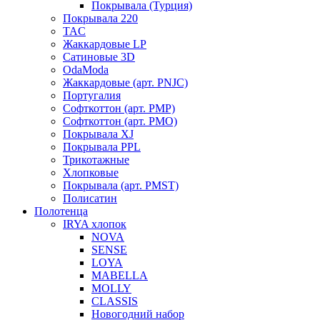
Покрывала (Турция)
Покрывала 220
TAC
Жаккардовые LP
Сатиновые 3D
OdaModa
Жаккардовые (арт. PNJC)
Португалия
Софткоттон (арт. PMP)
Софткоттон (арт. PMO)
Покрывала XJ
Покрывала PPL
Трикотажные
Хлопковые
Покрывала (арт. PMST)
Полисатин
Полотенца
IRYA хлопок
NOVA
SENSE
LOYA
MABELLA
MOLLY
CLASSIS
Новогодний набор