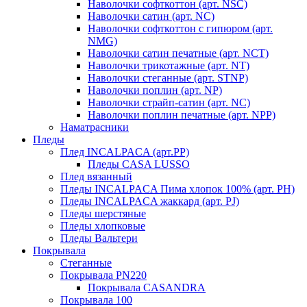
Наволочки софткоттон (арт. NSC)
Наволочки сатин (арт. NC)
Наволочки софткоттон с гипюром (арт.
NMG)
Наволочки сатин печатные (арт. NCT)
Наволочки трикотажные (арт. NT)
Наволочки стеганные (арт. STNP)
Наволочки поплин (арт. NP)
Наволочки страйп-сатин (арт. NC)
Наволочки поплин печатные (арт. NPP)
Наматрасники
Пледы
Плед INCALPACA (арт.PP)
Пледы CASA LUSSO
Плед вязанный
Пледы INCALPACA Пима хлопок 100% (арт. PH)
Пледы INCALPACA жаккард (арт. PJ)
Пледы шерстяные
Пледы хлопковые
Пледы Вальтери
Покрывала
Стеганные
Покрывала PN220
Покрывала CASANDRA
Покрывала 100