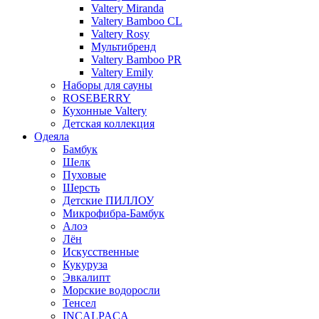
Valtery Miranda
Valtery Bamboo CL
Valtery Rosy
Мультибренд
Valtery Bamboo PR
Valtery Emily
Наборы для сауны
ROSEBERRY
Кухонные Valtery
Детская коллекция
Одеяла
Бамбук
Шелк
Пуховые
Шерсть
Детские ПИЛЛОУ
Микрофибра-Бамбук
Алоэ
Лён
Искусственные
Кукуруза
Эвкалипт
Морские водоросли
Тенсел
INCALPACA