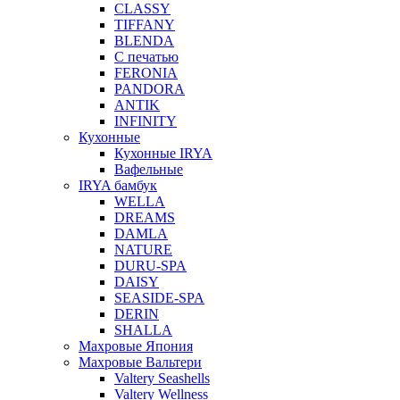
CLASSY
TIFFANY
BLENDA
С печатью
FERONIA
PANDORA
ANTIK
INFINITY
Кухонные
Кухонные IRYA
Вафельные
IRYA бамбук
WELLA
DREAMS
DAMLA
NATURE
DURU-SPA
DAISY
SEASIDE-SPA
DERIN
SHALLA
Махровые Япония
Махровые Вальтери
Valtery Seashells
Valtery Wellness