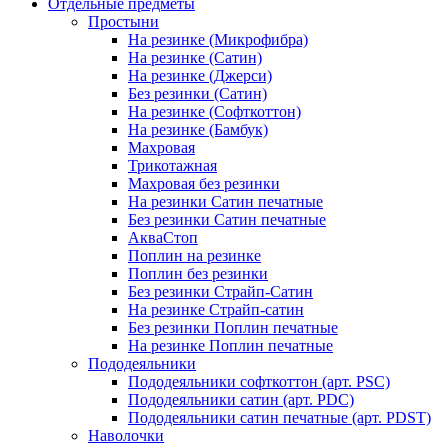
Отдельные предметы
Простыни
На резинке (Микрофибра)
На резинке (Сатин)
На резинке (Джерси)
Без резинки (Сатин)
На резинке (Софткоттон)
На резинке (Бамбук)
Махровая
Трикотажная
Махровая без резинки
На резинки Сатин печатные
Без резинки Сатин печатные
АкваСтоп
Поплин на резинке
Поплин без резинки
Без резинки Страйп-Сатин
На резинке Страйп-сатин
Без резинки Поплин печатные
На резинке Поплин печатные
Пододеяльники
Пододеяльники софткоттон (арт. PSC)
Пододеяльники сатин (арт. PDC)
Пододеяльники сатин печатные (арт. PDST)
Наволочки