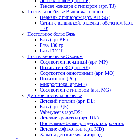
Лен с хлопком (арт. LE)
Тенсел жаккард с гипюром (арт. TJ)
Постельное белье Вышивка, гипюр
Перкаль с гипюром (арт. AB-SG)
Сатин с вышивкой, отделка гобеленом (арт.
110)
Постельное белье Бязь
Бязь (арт.BR)
Бязь 130 гр
Бязь ГОСТ
Постельное белье Эконом
Софткоттон печатный (арт. MР)
Полисатин 3D (арт. SF)
Софткоттон однотонный (арт. MO)
Поликоттон (PC)
Микрофибра (арт.MF)
Софткоттон с гипюром (арт. MG)
Детское постельное белье
Детский поплин (арт. DL)
Бязь (арт. ДБ)
Valteryteens (арт.DS)
Детские кроватки (арт. DK)
Постельное белье для детских кроваток
Детские софткоттон (арт. MD)
Халаты детские мультибренд