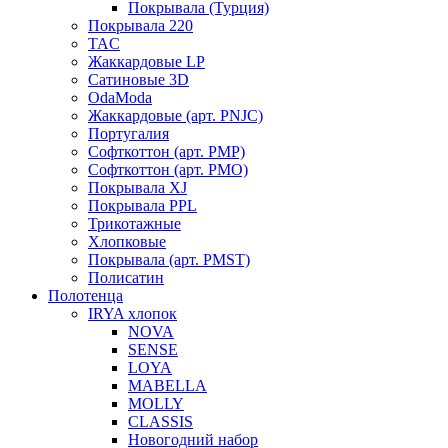
Покрывала (Турция)
Покрывала 220
TAC
Жаккардовые LP
Сатиновые 3D
OdaModa
Жаккардовые (арт. PNJC)
Португалия
Софткоттон (арт. PMP)
Софткоттон (арт. PMO)
Покрывала XJ
Покрывала PPL
Трикотажные
Хлопковые
Покрывала (арт. PMST)
Полисатин
Полотенца
IRYA хлопок
NOVA
SENSE
LOYA
MABELLA
MOLLY
CLASSIS
Новогодний набор