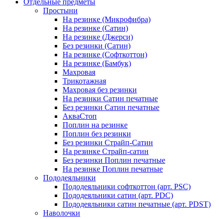
Отдельные предметы
Простыни
На резинке (Микрофибра)
На резинке (Сатин)
На резинке (Джерси)
Без резинки (Сатин)
На резинке (Софткоттон)
На резинке (Бамбук)
Махровая
Трикотажная
Махровая без резинки
На резинки Сатин печатные
Без резинки Сатин печатные
АкваСтоп
Поплин на резинке
Поплин без резинки
Без резинки Страйп-Сатин
На резинке Страйп-сатин
Без резинки Поплин печатные
На резинке Поплин печатные
Пододеяльники
Пододеяльники софткоттон (арт. PSC)
Пододеяльники сатин (арт. PDC)
Пододеяльники сатин печатные (арт. PDST)
Наволочки