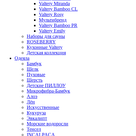
Valtery Miranda
Valtery Bamboo CL
Valtery Rosy
Мультибренд
Valtery Bamboo PR
Valtery Emily
Наборы для сауны
ROSEBERRY
Кухонные Valtery
Детская коллекция
Одеяла
Бамбук
Шелк
Пуховые
Шерсть
Детские ПИЛЛОУ
Микрофибра-Бамбук
Алоэ
Лён
Искусственные
Кукуруза
Эвкалипт
Морские водоросли
Тенсел
INCALPACA