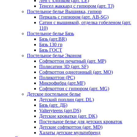
Лен с хлопком (арт. LE)
Тенсел жаккард с гипюром (арт. TJ)
Постельное белье Вышивка, гипюр
Перкаль с гипюром (арт. AB-SG)
Сатин с вышивкой, отделка гобеленом (арт.
110)
Постельное белье Бязь
Бязь (арт.BR)
Бязь 130 гр
Бязь ГОСТ
Постельное белье Эконом
Софткоттон печатный (арт. MР)
Полисатин 3D (арт. SF)
Софткоттон однотонный (арт. MO)
Поликоттон (PC)
Микрофибра (арт.MF)
Софткоттон с гипюром (арт. MG)
Детское постельное белье
Детский поплин (арт. DL)
Бязь (арт. ДБ)
Valteryteens (арт.DS)
Детские кроватки (арт. DK)
Постельное белье для детских кроваток
Детские софткоттон (арт. MD)
Халаты детские мультибренд