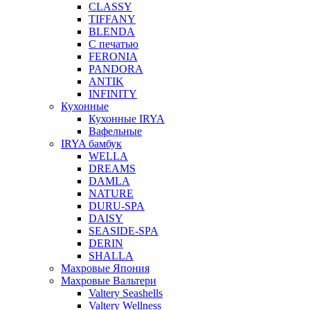
CLASSY
TIFFANY
BLENDA
С печатью
FERONIA
PANDORA
ANTIK
INFINITY
Кухонные
Кухонные IRYA
Вафельные
IRYA бамбук
WELLA
DREAMS
DAMLA
NATURE
DURU-SPA
DAISY
SEASIDE-SPA
DERIN
SHALLA
Махровые Япония
Махровые Вальтери
Valtery Seashells
Valtery Wellness