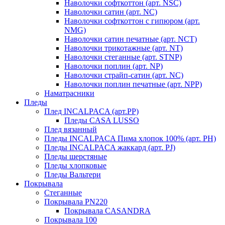
Наволочки софткоттон (арт. NSC)
Наволочки сатин (арт. NC)
Наволочки софткоттон с гипюром (арт.
NMG)
Наволочки сатин печатные (арт. NCT)
Наволочки трикотажные (арт. NT)
Наволочки стеганные (арт. STNP)
Наволочки поплин (арт. NP)
Наволочки страйп-сатин (арт. NC)
Наволочки поплин печатные (арт. NPP)
Наматрасники
Пледы
Плед INCALPACA (арт.PP)
Пледы CASA LUSSO
Плед вязанный
Пледы INCALPACA Пима хлопок 100% (арт. PH)
Пледы INCALPACA жаккард (арт. PJ)
Пледы шерстяные
Пледы хлопковые
Пледы Вальтери
Покрывала
Стеганные
Покрывала PN220
Покрывала CASANDRA
Покрывала 100