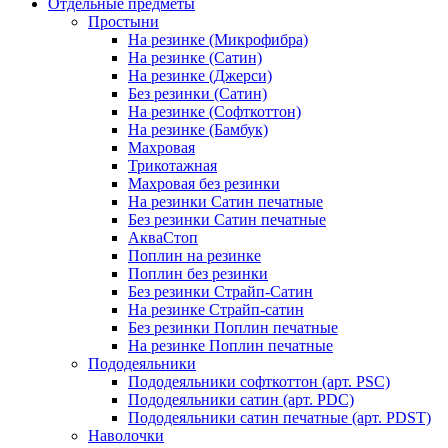
Отдельные предметы
Простыни
На резинке (Микрофибра)
На резинке (Сатин)
На резинке (Джерси)
Без резинки (Сатин)
На резинке (Софткоттон)
На резинке (Бамбук)
Махровая
Трикотажная
Махровая без резинки
На резинки Сатин печатные
Без резинки Сатин печатные
АкваСтоп
Поплин на резинке
Поплин без резинки
Без резинки Страйп-Сатин
На резинке Страйп-сатин
Без резинки Поплин печатные
На резинке Поплин печатные
Пододеяльники
Пододеяльники софткоттон (арт. PSC)
Пододеяльники сатин (арт. PDC)
Пододеяльники сатин печатные (арт. PDST)
Наволочки