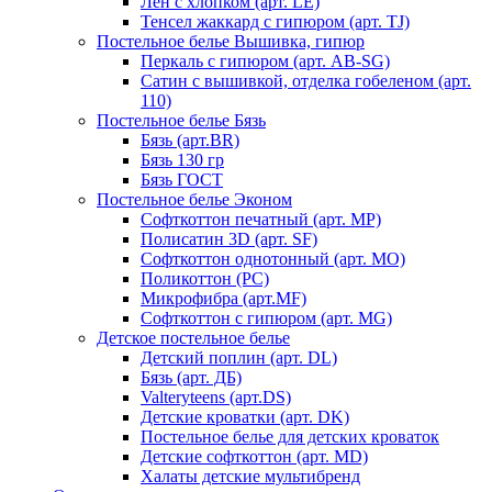
Лен с хлопком (арт. LE)
Тенсел жаккард с гипюром (арт. TJ)
Постельное белье Вышивка, гипюр
Перкаль с гипюром (арт. AB-SG)
Сатин с вышивкой, отделка гобеленом (арт.
110)
Постельное белье Бязь
Бязь (арт.BR)
Бязь 130 гр
Бязь ГОСТ
Постельное белье Эконом
Софткоттон печатный (арт. MР)
Полисатин 3D (арт. SF)
Софткоттон однотонный (арт. MO)
Поликоттон (PC)
Микрофибра (арт.MF)
Софткоттон с гипюром (арт. MG)
Детское постельное белье
Детский поплин (арт. DL)
Бязь (арт. ДБ)
Valteryteens (арт.DS)
Детские кроватки (арт. DK)
Постельное белье для детских кроваток
Детские софткоттон (арт. MD)
Халаты детские мультибренд