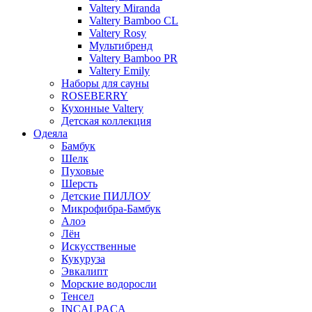
Valtery Miranda
Valtery Bamboo CL
Valtery Rosy
Мультибренд
Valtery Bamboo PR
Valtery Emily
Наборы для сауны
ROSEBERRY
Кухонные Valtery
Детская коллекция
Одеяла
Бамбук
Шелк
Пуховые
Шерсть
Детские ПИЛЛОУ
Микрофибра-Бамбук
Алоэ
Лён
Искусственные
Кукуруза
Эвкалипт
Морские водоросли
Тенсел
INCALPACA