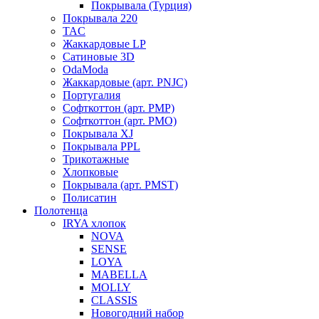
Покрывала (Турция)
Покрывала 220
TAC
Жаккардовые LP
Сатиновые 3D
OdaModa
Жаккардовые (арт. PNJC)
Португалия
Софткоттон (арт. PMP)
Софткоттон (арт. PMO)
Покрывала XJ
Покрывала PPL
Трикотажные
Хлопковые
Покрывала (арт. PMST)
Полисатин
Полотенца
IRYA хлопок
NOVA
SENSE
LOYA
MABELLA
MOLLY
CLASSIS
Новогодний набор