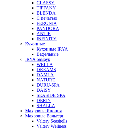
CLASSY
TIFFANY
BLENDA
С печатью
FERONIA
PANDORA
ANTIK
INFINITY
Кухонные
Кухонные IRYA
Вафельные
IRYA бамбук
WELLA
DREAMS
DAMLA
NATURE
DURU-SPA
DAISY
SEASIDE-SPA
DERIN
SHALLA
Махровые Япония
Махровые Вальтери
Valtery Seashells
Valtery Wellness