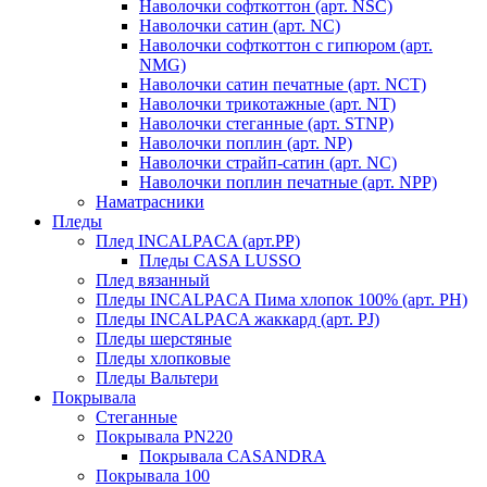
Наволочки софткоттон (арт. NSC)
Наволочки сатин (арт. NC)
Наволочки софткоттон с гипюром (арт.
NMG)
Наволочки сатин печатные (арт. NCT)
Наволочки трикотажные (арт. NT)
Наволочки стеганные (арт. STNP)
Наволочки поплин (арт. NP)
Наволочки страйп-сатин (арт. NC)
Наволочки поплин печатные (арт. NPP)
Наматрасники
Пледы
Плед INCALPACA (арт.PP)
Пледы CASA LUSSO
Плед вязанный
Пледы INCALPACA Пима хлопок 100% (арт. PH)
Пледы INCALPACA жаккард (арт. PJ)
Пледы шерстяные
Пледы хлопковые
Пледы Вальтери
Покрывала
Стеганные
Покрывала PN220
Покрывала CASANDRA
Покрывала 100