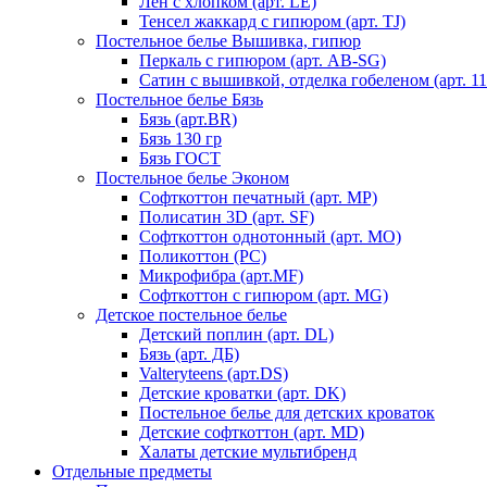
Лен с хлопком (арт. LE)
Тенсел жаккард с гипюром (арт. TJ)
Постельное белье Вышивка, гипюр
Перкаль с гипюром (арт. AB-SG)
Сатин с вышивкой, отделка гобеленом (арт. 11
Постельное белье Бязь
Бязь (арт.BR)
Бязь 130 гр
Бязь ГОСТ
Постельное белье Эконом
Софткоттон печатный (арт. MР)
Полисатин 3D (арт. SF)
Софткоттон однотонный (арт. MO)
Поликоттон (PC)
Микрофибра (арт.MF)
Софткоттон с гипюром (арт. MG)
Детское постельное белье
Детский поплин (арт. DL)
Бязь (арт. ДБ)
Valteryteens (арт.DS)
Детские кроватки (арт. DK)
Постельное белье для детских кроваток
Детские софткоттон (арт. MD)
Халаты детские мультибренд
Отдельные предметы