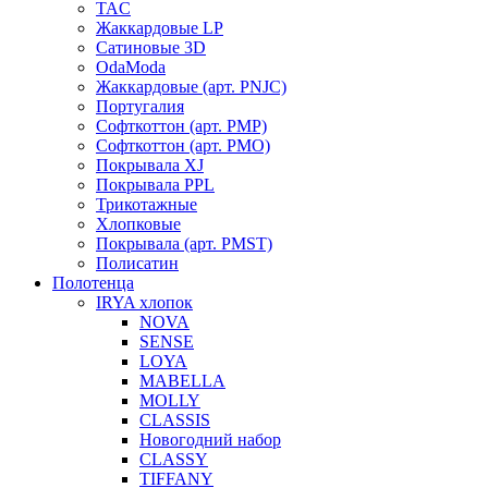
TAC
Жаккардовые LP
Сатиновые 3D
OdaModa
Жаккардовые (арт. PNJC)
Португалия
Софткоттон (арт. PMP)
Софткоттон (арт. PMO)
Покрывала XJ
Покрывала PPL
Трикотажные
Хлопковые
Покрывала (арт. PMST)
Полисатин
Полотенца
IRYA хлопок
NOVA
SENSE
LOYA
MABELLA
MOLLY
CLASSIS
Новогодний набор
CLASSY
TIFFANY