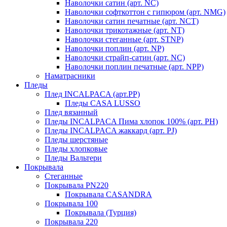
Наволочки сатин (арт. NC)
Наволочки софткоттон с гипюром (арт. NMG)
Наволочки сатин печатные (арт. NCT)
Наволочки трикотажные (арт. NT)
Наволочки стеганные (арт. STNP)
Наволочки поплин (арт. NP)
Наволочки страйп-сатин (арт. NC)
Наволочки поплин печатные (арт. NPP)
Наматрасники
Пледы
Плед INCALPACA (арт.PP)
Пледы CASA LUSSO
Плед вязанный
Пледы INCALPACA Пима хлопок 100% (арт. PH)
Пледы INCALPACA жаккард (арт. PJ)
Пледы шерстяные
Пледы хлопковые
Пледы Вальтери
Покрывала
Стеганные
Покрывала PN220
Покрывала CASANDRA
Покрывала 100
Покрывала (Турция)
Покрывала 220