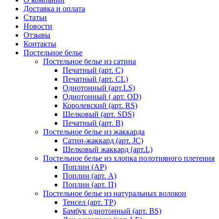
Доставка и оплата
Статьи
Новости
Отзывы
Контакты
Постельное белье
Постельное белье из сатина
Печатный (арт. С)
Печатный (арт. СL)
Однотонный (арт.LS)
Однотонный ( арт. OD)
Королевский (арт. RS)
Шелковый (арт. SDS)
Печатный (арт. В)
Постельное белье из жаккарда
Сатин-жаккард (арт. JC)
Шелковый жаккард (арт.L)
Постельное белье из хлопка полотняного плетения
Поплин (AP)
Поплин (арт. А)
Поплин (арт. П)
Постельное белье из натуральных волокон
Тенсел (арт. ТР)
Бамбук однотонный (арт. BS)