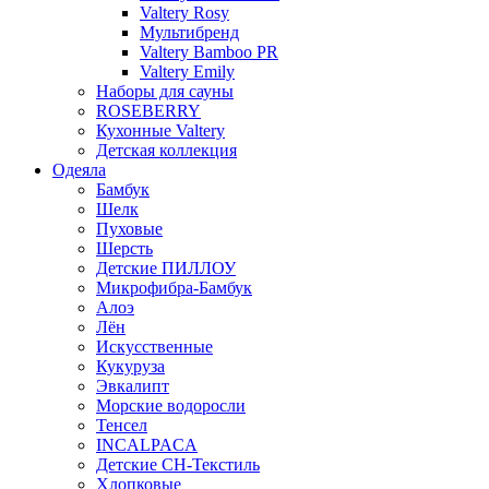
Valtery Rosy
Мультибренд
Valtery Bamboo PR
Valtery Emily
Наборы для сауны
ROSEBERRY
Кухонные Valtery
Детская коллекция
Одеяла
Бамбук
Шелк
Пуховые
Шерсть
Детские ПИЛЛОУ
Микрофибра-Бамбук
Алоэ
Лён
Искусственные
Кукуруза
Эвкалипт
Морские водоросли
Тенсел
INCALPACA
Детские СН-Текстиль
Хлопковые