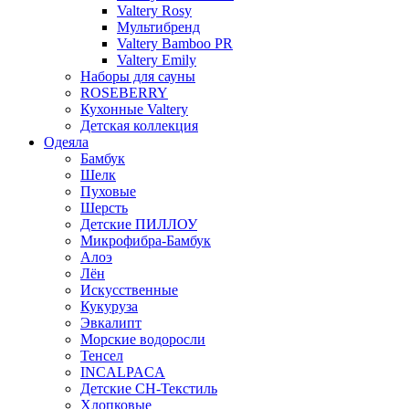
Valtery Rosy
Мультибренд
Valtery Bamboo PR
Valtery Emily
Наборы для сауны
ROSEBERRY
Кухонные Valtery
Детская коллекция
Одеяла
Бамбук
Шелк
Пуховые
Шерсть
Детские ПИЛЛОУ
Микрофибра-Бамбук
Алоэ
Лён
Искусственные
Кукуруза
Эвкалипт
Морские водоросли
Тенсел
INCALPACA
Детские СН-Текстиль
Хлопковые