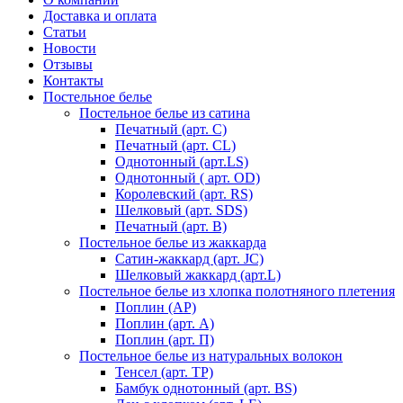
Доставка и оплата
Статьи
Новости
Отзывы
Контакты
Постельное белье
Постельное белье из сатина
Печатный (арт. С)
Печатный (арт. СL)
Однотонный (арт.LS)
Однотонный ( арт. OD)
Королевский (арт. RS)
Шелковый (арт. SDS)
Печатный (арт. В)
Постельное белье из жаккарда
Сатин-жаккард (арт. JC)
Шелковый жаккард (арт.L)
Постельное белье из хлопка полотняного плетения
Поплин (AP)
Поплин (арт. А)
Поплин (арт. П)
Постельное белье из натуральных волокон
Тенсел (арт. ТР)
Бамбук однотонный (арт. BS)