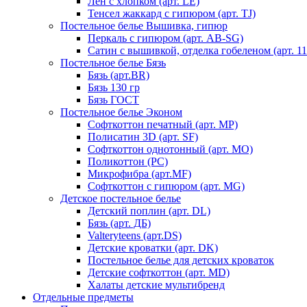
Лен с хлопком (арт. LE)
Тенсел жаккард с гипюром (арт. TJ)
Постельное белье Вышивка, гипюр
Перкаль с гипюром (арт. AB-SG)
Сатин с вышивкой, отделка гобеленом (арт. 11
Постельное белье Бязь
Бязь (арт.BR)
Бязь 130 гр
Бязь ГОСТ
Постельное белье Эконом
Софткоттон печатный (арт. MР)
Полисатин 3D (арт. SF)
Софткоттон однотонный (арт. MO)
Поликоттон (PC)
Микрофибра (арт.MF)
Софткоттон с гипюром (арт. MG)
Детское постельное белье
Детский поплин (арт. DL)
Бязь (арт. ДБ)
Valteryteens (арт.DS)
Детские кроватки (арт. DK)
Постельное белье для детских кроваток
Детские софткоттон (арт. MD)
Халаты детские мультибренд
Отдельные предметы