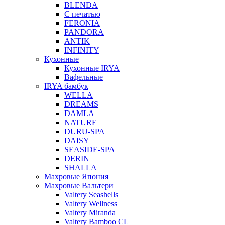
BLENDA
С печатью
FERONIA
PANDORA
ANTIK
INFINITY
Кухонные
Кухонные IRYA
Вафельные
IRYA бамбук
WELLA
DREAMS
DAMLA
NATURE
DURU-SPA
DAISY
SEASIDE-SPA
DERIN
SHALLA
Махровые Япония
Махровые Вальтери
Valtery Seashells
Valtery Wellness
Valtery Miranda
Valtery Bamboo CL