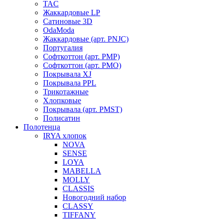
TAC
Жаккардовые LP
Сатиновые 3D
OdaModa
Жаккардовые (арт. PNJC)
Португалия
Софткоттон (арт. PMP)
Софткоттон (арт. PMO)
Покрывала XJ
Покрывала PPL
Трикотажные
Хлопковые
Покрывала (арт. PMST)
Полисатин
Полотенца
IRYA хлопок
NOVA
SENSE
LOYA
MABELLA
MOLLY
CLASSIS
Новогодний набор
CLASSY
TIFFANY