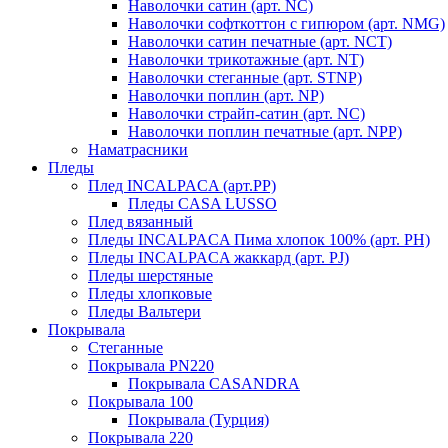
Наволочки сатин (арт. NC)
Наволочки софткоттон с гипюром (арт. NMG)
Наволочки сатин печатные (арт. NCT)
Наволочки трикотажные (арт. NT)
Наволочки стеганные (арт. STNP)
Наволочки поплин (арт. NP)
Наволочки страйп-сатин (арт. NC)
Наволочки поплин печатные (арт. NPP)
Наматрасники
Пледы
Плед INCALPACA (арт.PP)
Пледы CASA LUSSO
Плед вязанный
Пледы INCALPACA Пима хлопок 100% (арт. PH)
Пледы INCALPACA жаккард (арт. PJ)
Пледы шерстяные
Пледы хлопковые
Пледы Вальтери
Покрывала
Стеганные
Покрывала PN220
Покрывала CASANDRA
Покрывала 100
Покрывала (Турция)
Покрывала 220