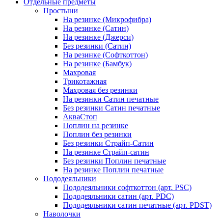
Отдельные предметы
Простыни
На резинке (Микрофибра)
На резинке (Сатин)
На резинке (Джерси)
Без резинки (Сатин)
На резинке (Софткоттон)
На резинке (Бамбук)
Махровая
Трикотажная
Махровая без резинки
На резинки Сатин печатные
Без резинки Сатин печатные
АкваСтоп
Поплин на резинке
Поплин без резинки
Без резинки Страйп-Сатин
На резинке Страйп-сатин
Без резинки Поплин печатные
На резинке Поплин печатные
Пододеяльники
Пододеяльники софткоттон (арт. PSC)
Пододеяльники сатин (арт. PDC)
Пододеяльники сатин печатные (арт. PDST)
Наволочки