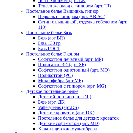
Лен с хлопком (арт. LE)
Тенсел жаккард с гипюром (арт. TJ)
Постельное белье Вышивка, гипюр
Перкаль с гипюром (арт. AB-SG)
Сатин с вышивкой, отделка гобеленом (арт.
110)
Постельное белье Бязь
Бязь (арт.BR)
Бязь 130 гр
Бязь ГОСТ
Постельное белье Эконом
Софткоттон печатный (арт. MР)
Полисатин 3D (арт. SF)
Софткоттон однотонный (арт. MO)
Поликоттон (PC)
Микрофибра (арт.MF)
Софткоттон с гипюром (арт. MG)
Детское постельное белье
Детский поплин (арт. DL)
Бязь (арт. ДБ)
Valteryteens (арт.DS)
Детские кроватки (арт. DK)
Постельное белье для детских кроваток
Детские софткоттон (арт. MD)
Халаты детские мультибренд