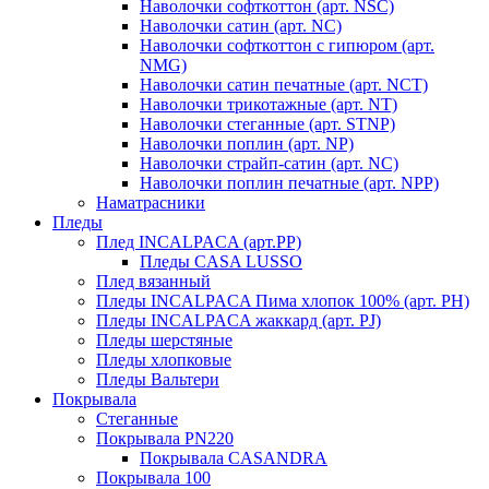
Наволочки софткоттон (арт. NSC)
Наволочки сатин (арт. NC)
Наволочки софткоттон с гипюром (арт.
NMG)
Наволочки сатин печатные (арт. NCT)
Наволочки трикотажные (арт. NT)
Наволочки стеганные (арт. STNP)
Наволочки поплин (арт. NP)
Наволочки страйп-сатин (арт. NC)
Наволочки поплин печатные (арт. NPP)
Наматрасники
Пледы
Плед INCALPACA (арт.PP)
Пледы CASA LUSSO
Плед вязанный
Пледы INCALPACA Пима хлопок 100% (арт. PH)
Пледы INCALPACA жаккард (арт. PJ)
Пледы шерстяные
Пледы хлопковые
Пледы Вальтери
Покрывала
Стеганные
Покрывала PN220
Покрывала CASANDRA
Покрывала 100