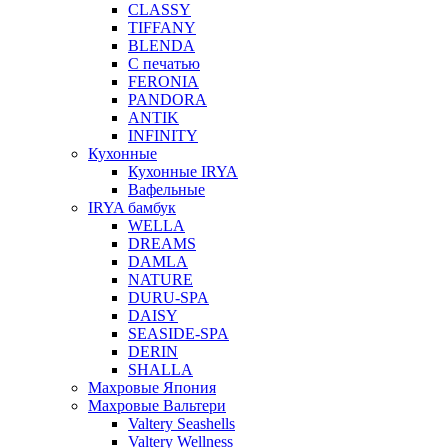
CLASSY
TIFFANY
BLENDA
С печатью
FERONIA
PANDORA
ANTIK
INFINITY
Кухонные
Кухонные IRYA
Вафельные
IRYA бамбук
WELLA
DREAMS
DAMLA
NATURE
DURU-SPA
DAISY
SEASIDE-SPA
DERIN
SHALLA
Махровые Япония
Махровые Вальтери
Valtery Seashells
Valtery Wellness