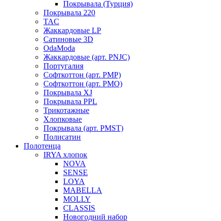
Покрывала (Турция)
Покрывала 220
TAC
Жаккардовые LP
Сатиновые 3D
OdaModa
Жаккардовые (арт. PNJC)
Португалия
Софткоттон (арт. PMP)
Софткоттон (арт. PMO)
Покрывала XJ
Покрывала PPL
Трикотажные
Хлопковые
Покрывала (арт. PMST)
Полисатин
Полотенца
IRYA хлопок
NOVA
SENSE
LOYA
MABELLA
MOLLY
CLASSIS
Новогодний набор