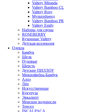
Valtery Miranda
Valtery Bamboo CL
Valtery Rosy
Мультибренд
Valtery Bamboo PR
Valtery Emily
Наборы для сауны
ROSEBERRY
Кухонные Valtery
Детская коллекция
Одеяла
Бамбук
Шелк
Пуховые
Шерсть
Детские ПИЛЛОУ
Микрофибра-Бамбук
Алоэ
Лён
Искусственные
Кукуруза
Эвкалипт
Морские водоросли
Тенсел
INCALPACA