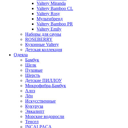
Valtery Miranda
Valtery Bamboo CL
Valtery Rosy
Мультибренд
Valtery Bamboo PR
Valtery Emily
Наборы для сауны
ROSEBERRY
Кухонные Valtery
Детская коллекция
Одеяла
Бамбук
Шелк
Пуховые
Шерсть
Детские ПИЛЛОУ
Микрофибра-Бамбук
Алоэ
Лён
Искусственные
Кукуруза
Эвкалипт
Морские водоросли
Тенсел
INCALPACA