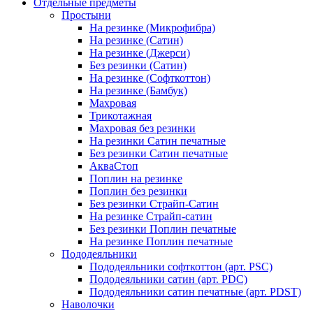
Отдельные предметы
Простыни
На резинке (Микрофибра)
На резинке (Сатин)
На резинке (Джерси)
Без резинки (Сатин)
На резинке (Софткоттон)
На резинке (Бамбук)
Махровая
Трикотажная
Махровая без резинки
На резинки Сатин печатные
Без резинки Сатин печатные
АкваСтоп
Поплин на резинке
Поплин без резинки
Без резинки Страйп-Сатин
На резинке Страйп-сатин
Без резинки Поплин печатные
На резинке Поплин печатные
Пододеяльники
Пододеяльники софткоттон (арт. PSC)
Пододеяльники сатин (арт. PDC)
Пододеяльники сатин печатные (арт. PDST)
Наволочки