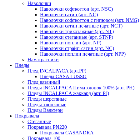
Наволочки
Наволочки софткоттон (арт. NSC)
Наволочки сатин (арт. NC)
Наволочки софткоттон с гипюром (арт. NMG)
Наволочки сатин печатные (арт. NCT)
Наволочки трикотажные (арт. NT)
Наволочки стеганные (арт. STNP)
Наволочки поплин (арт. NP)
Наволочки страйп-сатин (арт. NC)
Наволочки поплин печатные (арт. NPP)
Наматрасники
Пледы
Плед INCALPACA (арт.PP)
Пледы CASA LUSSO
Плед вязанный
Пледы INCALPACA Пима хлопок 100% (арт. PH)
Пледы INCALPACA жаккард (арт. PJ)
Пледы шерстяные
Пледы хлопковые
Пледы Вальтери
Покрывала
Стеганные
Покрывала PN220
Покрывала CASANDRA
Покрывала 100