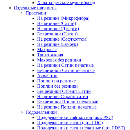
Халаты детские мультибренд
Отдельные предметы
Простыни
На резинке (Микрофибра)
На резинке (Сатин)
На резинке (Джерси)
Без резинки (Сатин)
На резинке (Софткоттон)
На резинке (Бамбук)
Махровая
Трикотажная
Махровая без резинки
На резинки Сатин печатные
Без резинки Сатин печатные
АкваСтоп
Поплин на резинке
Поплин без резинки
Без резинки Страйп-Сатин
На резинке Страйп-сатин
Без резинки Поплин печатные
На резинке Поплин печатные
Пододеяльники
Пододеяльники софткоттон (арт. PSC)
Пододеяльники сатин (арт. PDC)
Пододеяльники сатин печатные (арт. PDST)