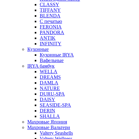
CLASSY
TIFFANY
BLENDA
С печатью
FERONIA
PANDORA
ANTIK
INFINITY
Кухонные
Кухонные IRYA
Вафельные
IRYA бамбук
WELLA
DREAMS
DAMLA
NATURE
DURU-SPA
DAISY
SEASIDE-SPA
DERIN
SHALLA
Махровые Япония
Махровые Вальтери
Valtery Seashells
Valtery Wellness