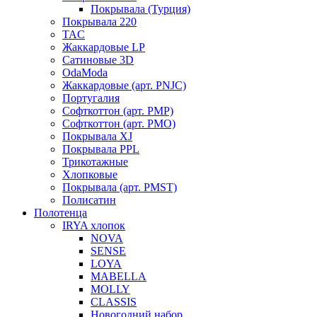
Покрывала (Турция)
Покрывала 220
TAC
Жаккардовые LP
Сатиновые 3D
OdaModa
Жаккардовые (арт. PNJC)
Португалия
Софткоттон (арт. PMP)
Софткоттон (арт. PMO)
Покрывала XJ
Покрывала PPL
Трикотажные
Хлопковые
Покрывала (арт. PMST)
Полисатин
Полотенца
IRYA хлопок
NOVA
SENSE
LOYA
MABELLA
MOLLY
CLASSIS
Новогодний набор