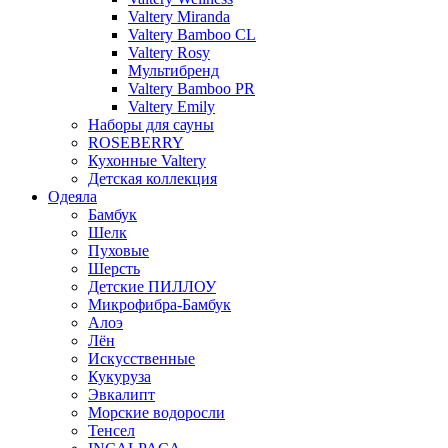
Valtery Miranda
Valtery Bamboo CL
Valtery Rosy
Мультибренд
Valtery Bamboo PR
Valtery Emily
Наборы для сауны
ROSEBERRY
Кухонные Valtery
Детская коллекция
Одеяла
Бамбук
Шелк
Пуховые
Шерсть
Детские ПИЛЛОУ
Микрофибра-Бамбук
Алоэ
Лён
Искусственные
Кукуруза
Эвкалипт
Морские водоросли
Тенсел