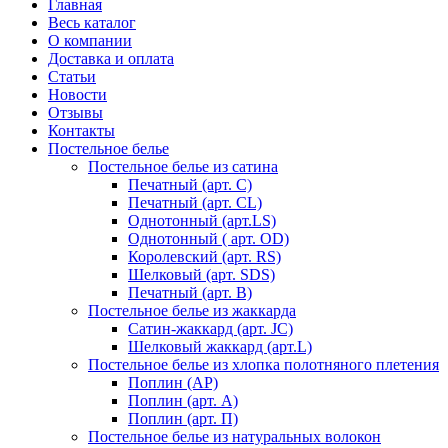
Главная
Весь каталог
О компании
Доставка и оплата
Статьи
Новости
Отзывы
Контакты
Постельное белье
Постельное белье из сатина
Печатный (арт. С)
Печатный (арт. СL)
Однотонный (арт.LS)
Однотонный ( арт. OD)
Королевский (арт. RS)
Шелковый (арт. SDS)
Печатный (арт. В)
Постельное белье из жаккарда
Сатин-жаккард (арт. JC)
Шелковый жаккард (арт.L)
Постельное белье из хлопка полотняного плетения
Поплин (AP)
Поплин (арт. А)
Поплин (арт. П)
Постельное белье из натуральных волокон