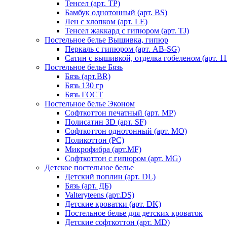
Тенсел (арт. ТР)
Бамбук однотонный (арт. BS)
Лен с хлопком (арт. LE)
Тенсел жаккард с гипюром (арт. TJ)
Постельное белье Вышивка, гипюр
Перкаль с гипюром (арт. AB-SG)
Сатин с вышивкой, отделка гобеленом (арт. 11
Постельное белье Бязь
Бязь (арт.BR)
Бязь 130 гр
Бязь ГОСТ
Постельное белье Эконом
Софткоттон печатный (арт. MР)
Полисатин 3D (арт. SF)
Софткоттон однотонный (арт. MO)
Поликоттон (PC)
Микрофибра (арт.MF)
Софткоттон с гипюром (арт. MG)
Детское постельное белье
Детский поплин (арт. DL)
Бязь (арт. ДБ)
Valteryteens (арт.DS)
Детские кроватки (арт. DK)
Постельное белье для детских кроваток
Детские софткоттон (арт. MD)