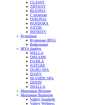
CLASSY
TIFFANY
BLENDA
С печатью
FERONIA
PANDORA
ANTIK
INFINITY
Кухонные
Кухонные IRYA
Вафельные
IRYA бамбук
WELLA
DREAMS
DAMLA
NATURE
DURU-SPA
DAISY
SEASIDE-SPA
DERIN
SHALLA
Махровые Япония
Махровые Вальтери
Valtery Seashells
Valtery Wellness