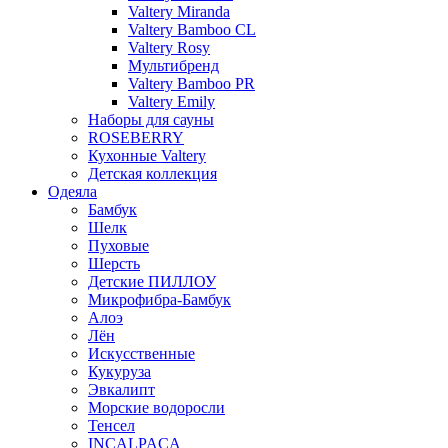
Valtery Miranda
Valtery Bamboo CL
Valtery Rosy
Мультибренд
Valtery Bamboo PR
Valtery Emily
Наборы для сауны
ROSEBERRY
Кухонные Valtery
Детская коллекция
Одеяла
Бамбук
Шелк
Пуховые
Шерсть
Детские ПИЛЛОУ
Микрофибра-Бамбук
Алоэ
Лён
Искусственные
Кукуруза
Эвкалипт
Морские водоросли
Тенсел
INCALPACA