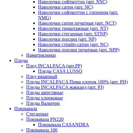
Наволочки софткоттон (арт. NSC)
Наволочки сатин (арт. NC)
Наволочки софткоттон с гипюром (арт.
NMG)
Наволочки сатин печатные (арт. NCT)
Наволочки трикотажные (арт. NT)
Наволочки стеганные (арт. STNP)
Наволочки поплин (арт. NP)
Наволочки страйп-сатин (арт. NC)
Наволочки поплин печатные (арт. NPP)
Наматрасники
Пледы
Плед INCALPACA (арт.PP)
Пледы CASA LUSSO
Плед вязанный
Пледы INCALPACA Пима хлопок 100% (арт. PH)
Пледы INCALPACA жаккард (арт. PJ)
Пледы шерстяные
Пледы хлопковые
Пледы Вальтери
Покрывала
Стеганные
Покрывала PN220
Покрывала CASANDRA
Покрывала 100