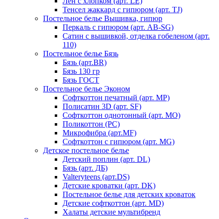
Лен с хлопком (арт. LE)
Тенсел жаккард с гипюром (арт. TJ)
Постельное белье Вышивка, гипюр
Перкаль с гипюром (арт. AB-SG)
Сатин с вышивкой, отделка гобеленом (арт.
110)
Постельное белье Бязь
Бязь (арт.BR)
Бязь 130 гр
Бязь ГОСТ
Постельное белье Эконом
Софткоттон печатный (арт. MР)
Полисатин 3D (арт. SF)
Софткоттон однотонный (арт. MO)
Поликоттон (PC)
Микрофибра (арт.MF)
Софткоттон с гипюром (арт. MG)
Детское постельное белье
Детский поплин (арт. DL)
Бязь (арт. ДБ)
Valteryteens (арт.DS)
Детские кроватки (арт. DK)
Постельное белье для детских кроваток
Детские софткоттон (арт. MD)
Халаты детские мультибренд