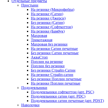
Отдельные предметы
Простыни
На резинке (Микрофибра)
На резинке (Сатин)
На резинке (Джерси)
Без резинки (Сатин)
На резинке (Софткоттон)
На резинке (Бамбук)
Махровая
Трикотажная
Махровая без резинки
На резинки Сатин печатные
Без резинки Сатин печатные
АкваСтоп
Поплин на резинке
Поплин без резинки
Без резинки Страйп-Сатин
На резинке Страйп-сатин
Без резинки Поплин печатные
На резинке Поплин печатные
Пододеяльники
Пододеяльники софткоттон (арт. PSC)
Пододеяльники сатин (арт. PDC)
Пододеяльники сатин печатные (арт. PDST)
Наволочки