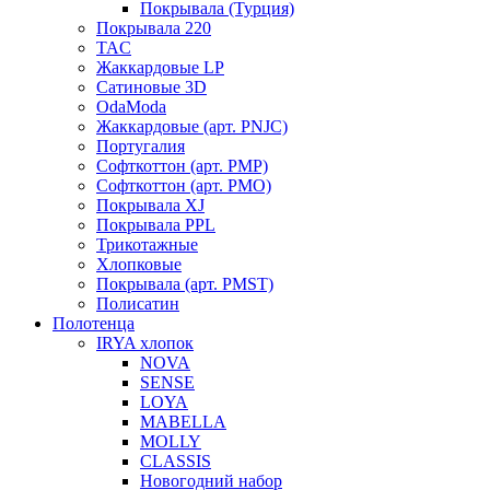
Покрывала (Турция)
Покрывала 220
TAC
Жаккардовые LP
Сатиновые 3D
OdaModa
Жаккардовые (арт. PNJC)
Португалия
Софткоттон (арт. PMP)
Софткоттон (арт. PMO)
Покрывала XJ
Покрывала PPL
Трикотажные
Хлопковые
Покрывала (арт. PMST)
Полисатин
Полотенца
IRYA хлопок
NOVA
SENSE
LOYA
MABELLA
MOLLY
CLASSIS
Новогодний набор