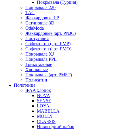
Покрывала (Турция)
Покрывала 220
TAC
Жаккардовые LP
Сатиновые 3D
OdaModa
Жаккардовые (арт. PNJC)
Португалия
Софткоттон (арт. PMP)
Софткоттон (арт. PMO)
Покрывала XJ
Покрывала PPL
Трикотажные
Хлопковые
Покрывала (арт. PMST)
Полисатин
Полотенца
IRYA хлопок
NOVA
SENSE
LOYA
MABELLA
MOLLY
CLASSIS
Новогодний набор