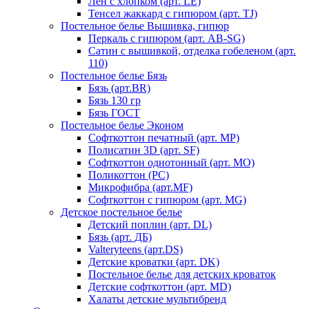
Лен с хлопком (арт. LE)
Тенсел жаккард с гипюром (арт. TJ)
Постельное белье Вышивка, гипюр
Перкаль с гипюром (арт. AB-SG)
Сатин с вышивкой, отделка гобеленом (арт.
110)
Постельное белье Бязь
Бязь (арт.BR)
Бязь 130 гр
Бязь ГОСТ
Постельное белье Эконом
Софткоттон печатный (арт. MР)
Полисатин 3D (арт. SF)
Софткоттон однотонный (арт. MO)
Поликоттон (PC)
Микрофибра (арт.MF)
Софткоттон с гипюром (арт. MG)
Детское постельное белье
Детский поплин (арт. DL)
Бязь (арт. ДБ)
Valteryteens (арт.DS)
Детские кроватки (арт. DK)
Постельное белье для детских кроваток
Детские софткоттон (арт. MD)
Халаты детские мультибренд