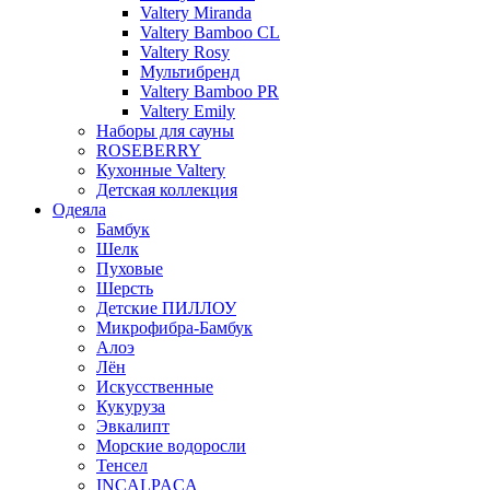
Valtery Miranda
Valtery Bamboo CL
Valtery Rosy
Мультибренд
Valtery Bamboo PR
Valtery Emily
Наборы для сауны
ROSEBERRY
Кухонные Valtery
Детская коллекция
Одеяла
Бамбук
Шелк
Пуховые
Шерсть
Детские ПИЛЛОУ
Микрофибра-Бамбук
Алоэ
Лён
Искусственные
Кукуруза
Эвкалипт
Морские водоросли
Тенсел
INCALPACA