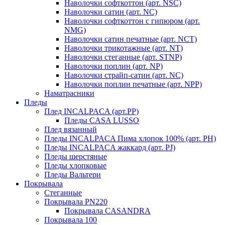
Наволочки софткоттон (арт. NSC)
Наволочки сатин (арт. NC)
Наволочки софткоттон с гипюром (арт.
NMG)
Наволочки сатин печатные (арт. NCT)
Наволочки трикотажные (арт. NT)
Наволочки стеганные (арт. STNP)
Наволочки поплин (арт. NP)
Наволочки страйп-сатин (арт. NC)
Наволочки поплин печатные (арт. NPP)
Наматрасники
Пледы
Плед INCALPACA (арт.PP)
Пледы CASA LUSSO
Плед вязанный
Пледы INCALPACA Пима хлопок 100% (арт. PH)
Пледы INCALPACA жаккард (арт. PJ)
Пледы шерстяные
Пледы хлопковые
Пледы Вальтери
Покрывала
Стеганные
Покрывала PN220
Покрывала CASANDRA
Покрывала 100