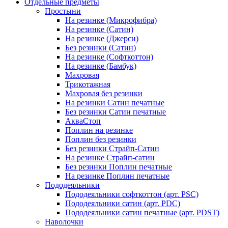
Отдельные предметы
Простыни
На резинке (Микрофибра)
На резинке (Сатин)
На резинке (Джерси)
Без резинки (Сатин)
На резинке (Софткоттон)
На резинке (Бамбук)
Махровая
Трикотажная
Махровая без резинки
На резинки Сатин печатные
Без резинки Сатин печатные
АкваСтоп
Поплин на резинке
Поплин без резинки
Без резинки Страйп-Сатин
На резинке Страйп-сатин
Без резинки Поплин печатные
На резинке Поплин печатные
Пододеяльники
Пододеяльники софткоттон (арт. PSC)
Пододеяльники сатин (арт. PDC)
Пододеяльники сатин печатные (арт. PDST)
Наволочки