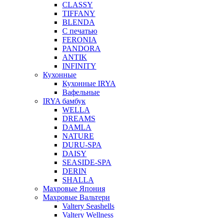
CLASSY
TIFFANY
BLENDA
С печатью
FERONIA
PANDORA
ANTIK
INFINITY
Кухонные
Кухонные IRYA
Вафельные
IRYA бамбук
WELLA
DREAMS
DAMLA
NATURE
DURU-SPA
DAISY
SEASIDE-SPA
DERIN
SHALLA
Махровые Япония
Махровые Вальтери
Valtery Seashells
Valtery Wellness