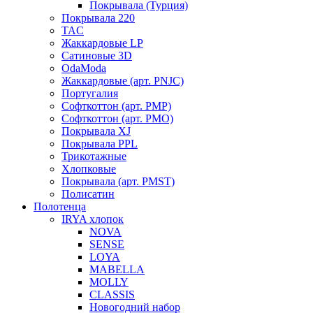
Покрывала (Турция)
Покрывала 220
TAC
Жаккардовые LP
Сатиновые 3D
OdaModa
Жаккардовые (арт. PNJC)
Португалия
Софткоттон (арт. PMP)
Софткоттон (арт. PMO)
Покрывала XJ
Покрывала PPL
Трикотажные
Хлопковые
Покрывала (арт. PMST)
Полисатин
Полотенца
IRYA хлопок
NOVA
SENSE
LOYA
MABELLA
MOLLY
CLASSIS
Новогодний набор