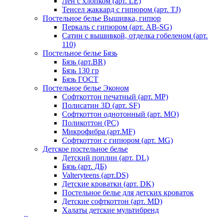
Лен с хлопком (арт. LE)
Тенсел жаккард с гипюром (арт. TJ)
Постельное белье Вышивка, гипюр
Перкаль с гипюром (арт. AB-SG)
Сатин с вышивкой, отделка гобеленом (арт.
110)
Постельное белье Бязь
Бязь (арт.BR)
Бязь 130 гр
Бязь ГОСТ
Постельное белье Эконом
Софткоттон печатный (арт. MР)
Полисатин 3D (арт. SF)
Софткоттон однотонный (арт. MO)
Поликоттон (PC)
Микрофибра (арт.MF)
Софткоттон с гипюром (арт. MG)
Детское постельное белье
Детский поплин (арт. DL)
Бязь (арт. ДБ)
Valteryteens (арт.DS)
Детские кроватки (арт. DK)
Постельное белье для детских кроваток
Детские софткоттон (арт. MD)
Халаты детские мультибренд