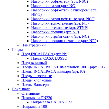
Наволочки софткоттон (арт. NSC)
Наволочки сатин (арт. NC)
Наволочки софткоттон с гипюром (арт.
NMG)
Наволочки сатин печатные (арт. NCT)
Наволочки трикотажные (арт. NT)
Наволочки стеганные (арт. STNP)
Наволочки поплин (арт. NP)
Наволочки страйп-сатин (арт. NC)
Наволочки поплин печатные (арт. NPP)
Наматрасники
Пледы
Плед INCALPACA (арт.PP)
Пледы CASA LUSSO
Плед вязанный
Пледы INCALPACA Пима хлопок 100% (арт. PH)
Пледы INCALPACA жаккард (арт. PJ)
Пледы шерстяные
Пледы хлопковые
Пледы Вальтери
Покрывала
Стеганные
Покрывала PN220
Покрывала CASANDRA
Покрывала 100