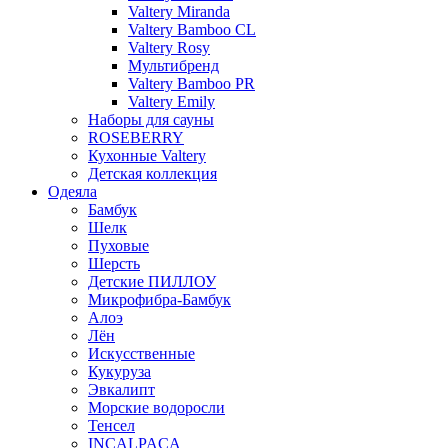
Valtery Miranda
Valtery Bamboo CL
Valtery Rosy
Мультибренд
Valtery Bamboo PR
Valtery Emily
Наборы для сауны
ROSEBERRY
Кухонные Valtery
Детская коллекция
Одеяла
Бамбук
Шелк
Пуховые
Шерсть
Детские ПИЛЛОУ
Микрофибра-Бамбук
Алоэ
Лён
Искусственные
Кукуруза
Эвкалипт
Морские водоросли
Тенсел
INCALPACA