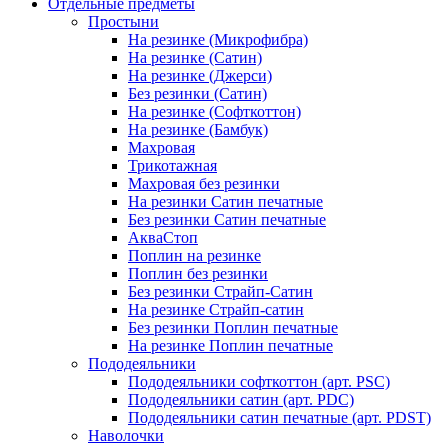
Отдельные предметы
Простыни
На резинке (Микрофибра)
На резинке (Сатин)
На резинке (Джерси)
Без резинки (Сатин)
На резинке (Софткоттон)
На резинке (Бамбук)
Махровая
Трикотажная
Махровая без резинки
На резинки Сатин печатные
Без резинки Сатин печатные
АкваСтоп
Поплин на резинке
Поплин без резинки
Без резинки Страйп-Сатин
На резинке Страйп-сатин
Без резинки Поплин печатные
На резинке Поплин печатные
Пододеяльники
Пододеяльники софткоттон (арт. PSC)
Пододеяльники сатин (арт. PDC)
Пододеяльники сатин печатные (арт. PDST)
Наволочки