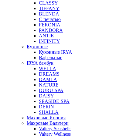
CLASSY
TIFFANY
BLENDA
С печатью
FERONIA
PANDORA
ANTIK
INFINITY
Кухонные
Кухонные IRYA
Вафельные
IRYA бамбук
WELLA
DREAMS
DAMLA
NATURE
DURU-SPA
DAISY
SEASIDE-SPA
DERIN
SHALLA
Махровые Япония
Махровые Вальтери
Valtery Seashells
Valtery Wellness