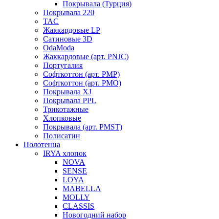
Покрывала (Турция)
Покрывала 220
TAC
Жаккардовые LP
Сатиновые 3D
OdaModa
Жаккардовые (арт. PNJC)
Португалия
Софткоттон (арт. PMP)
Софткоттон (арт. PMO)
Покрывала XJ
Покрывала PPL
Трикотажные
Хлопковые
Покрывала (арт. PMST)
Полисатин
Полотенца
IRYA хлопок
NOVA
SENSE
LOYA
MABELLA
MOLLY
CLASSIS
Новогодний набор