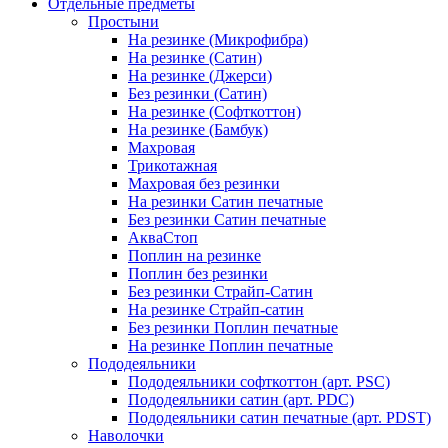
Отдельные предметы
Простыни
На резинке (Микрофибра)
На резинке (Сатин)
На резинке (Джерси)
Без резинки (Сатин)
На резинке (Софткоттон)
На резинке (Бамбук)
Махровая
Трикотажная
Махровая без резинки
На резинки Сатин печатные
Без резинки Сатин печатные
АкваСтоп
Поплин на резинке
Поплин без резинки
Без резинки Страйп-Сатин
На резинке Страйп-сатин
Без резинки Поплин печатные
На резинке Поплин печатные
Пододеяльники
Пододеяльники софткоттон (арт. PSC)
Пододеяльники сатин (арт. PDC)
Пододеяльники сатин печатные (арт. PDST)
Наволочки