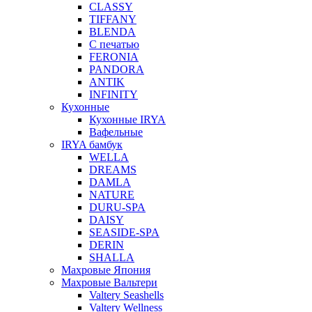
CLASSY
TIFFANY
BLENDA
С печатью
FERONIA
PANDORA
ANTIK
INFINITY
Кухонные
Кухонные IRYA
Вафельные
IRYA бамбук
WELLA
DREAMS
DAMLA
NATURE
DURU-SPA
DAISY
SEASIDE-SPA
DERIN
SHALLA
Махровые Япония
Махровые Вальтери
Valtery Seashells
Valtery Wellness