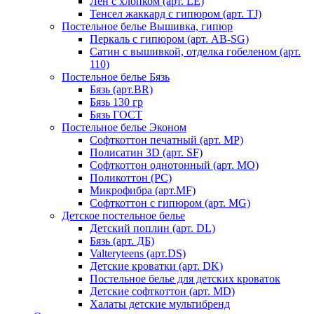
Лен с хлопком (арт. LE)
Тенсел жаккард с гипюром (арт. TJ)
Постельное белье Вышивка, гипюр
Перкаль с гипюром (арт. AB-SG)
Сатин с вышивкой, отделка гобеленом (арт.
110)
Постельное белье Бязь
Бязь (арт.BR)
Бязь 130 гр
Бязь ГОСТ
Постельное белье Эконом
Софткоттон печатный (арт. MР)
Полисатин 3D (арт. SF)
Софткоттон однотонный (арт. MO)
Поликоттон (PC)
Микрофибра (арт.MF)
Софткоттон с гипюром (арт. MG)
Детское постельное белье
Детский поплин (арт. DL)
Бязь (арт. ДБ)
Valteryteens (арт.DS)
Детские кроватки (арт. DK)
Постельное белье для детских кроваток
Детские софткоттон (арт. MD)
Халаты детские мультибренд