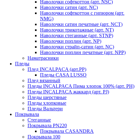
Наволочки софткоттон (арт. NSC)
Наволочки сатин (арт. NC)
Наволочки софткоттон с гипюром (арт.
NMG)
Наволочки сатин печатные (арт. NCT)
Наволочки трикотажные (арт. NT)
Наволочки стеганные (арт. STNP)
Наволочки поплин (арт. NP)
Наволочки страйп-сатин (арт. NC)
Наволочки поплин печатные (арт. NPP)
Наматрасники
Пледы
Плед INCALPACA (арт.PP)
Пледы CASA LUSSO
Плед вязанный
Пледы INCALPACA Пима хлопок 100% (арт. PH)
Пледы INCALPACA жаккард (арт. PJ)
Пледы шерстяные
Пледы хлопковые
Пледы Вальтери
Покрывала
Стеганные
Покрывала PN220
Покрывала CASANDRA
Покрывала 100