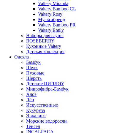
Valtery Miranda
Valtery Bamboo CL
Valtery Rosy
Мультибренд
Valtery Bamboo PR
Valtery Emily
Наборы для сауны
ROSEBERRY
Кухонные Valtery
Детская коллекция
Одеяла
Бамбук
Шелк
Пуховые
Шерсть
Детские ПИЛЛОУ
Микрофибра-Бамбук
Алоэ
Лён
Искусственные
Кукуруза
Эвкалипт
Морские водоросли
Тенсел
INCALPACA