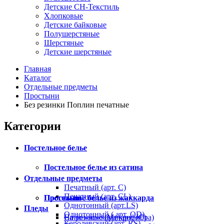
Детские СН-Текстиль
Хлопковые
Детские байковые
Полушерстяные
Шерстяные
Детские шерстяные
Главная
Каталог
Отдельные предметы
Простыни
Без резинки Поплин печатные
Категории
Постельное белье
Постельное белье из сатина
Отдельные предметы
Печатный (арт. С)
Печатный (арт. СL)
Постельное белье из жаккарда
Простыни
Однотонный (арт.LS)
Пледы
Однотонный ( арт. OD)
Сатин-жаккард (арт. JC)
На резинке (Микрофибра)
Королевский (арт. RS)