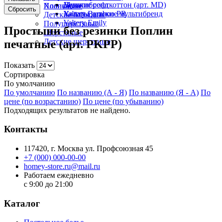
Детские софткоттон (арт. MD)
Мультибренд
Полисатин
Хлопковые
Сбросить
Халаты детские мультибренд
Valtery Bamboo PR
Детские байковые
Valtery Emily
Полушерстяные
Простыни без резинки Поплин
Шерстяные
Детские шерстяные
печатные (арт. PKPP)
Показать
Сортировка
По умолчанию
По умолчанию
По названию (А - Я)
По названию (Я - А)
По
цене (по возрастанию)
По цене (по убыванию)
Подходящих результатов не найдено.
Контакты
117420
, г.
Москва
ул.
Профсоюзная 45
+7 (000) 000-00-00
homey-store.ru@mail.ru
Работаем ежедневно
с 9:00 до 21:00
Каталог