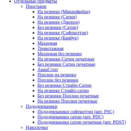
Отдельные предметы
Простыни
На резинке (Микрофибра)
На резинке (Сатин)
На резинке (Джерси)
Без резинки (Сатин)
На резинке (Софткоттон)
На резинке (Бамбук)
Махровая
Трикотажная
Махровая без резинки
На резинки Сатин печатные
Без резинки Сатин печатные
АкваСтоп
Поплин на резинке
Поплин без резинки
Без резинки Страйп-Сатин
На резинке Страйп-сатин
Без резинки Поплин печатные
На резинке Поплин печатные
Пододеяльники
Пододеяльники софткоттон (арт. PSC)
Пододеяльники сатин (арт. PDC)
Пододеяльники сатин печатные (арт. PDST)
Наволочки