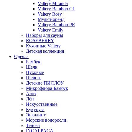
Valtery Miranda
Valtery Bamboo CL
Valtery Rosy
Мультибренд
Valtery Bamboo PR
Valtery Emily
Наборы для сауны
ROSEBERRY
Кухонные Valtery
Детская коллекция
Одеяла
Бамбук
Шелк
Пуховые
Шерсть
Детские ПИЛЛОУ
Микрофибра-Бамбук
Алоэ
Лён
Искусственные
Кукуруза
Эвкалипт
Морские водоросли
Тенсел
INCALPACA