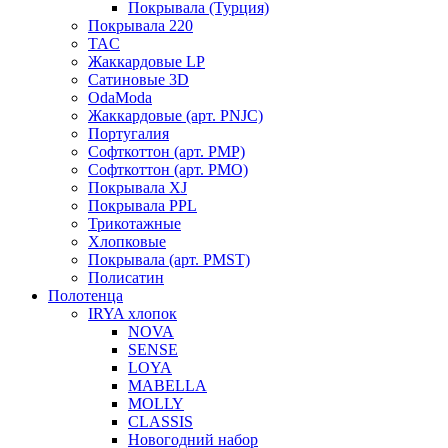
Покрывала (Турция)
Покрывала 220
TAC
Жаккардовые LP
Сатиновые 3D
OdaModa
Жаккардовые (арт. PNJC)
Португалия
Софткоттон (арт. PMP)
Софткоттон (арт. PMO)
Покрывала XJ
Покрывала PPL
Трикотажные
Хлопковые
Покрывала (арт. PMST)
Полисатин
Полотенца
IRYA хлопок
NOVA
SENSE
LOYA
MABELLA
MOLLY
CLASSIS
Новогодний набор