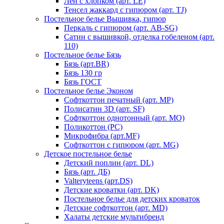
Лен с хлопком (арт. LE)
Тенсел жаккард с гипюром (арт. TJ)
Постельное белье Вышивка, гипюр
Перкаль с гипюром (арт. AB-SG)
Сатин с вышивкой, отделка гобеленом (арт.
110)
Постельное белье Бязь
Бязь (арт.BR)
Бязь 130 гр
Бязь ГОСТ
Постельное белье Эконом
Софткоттон печатный (арт. MР)
Полисатин 3D (арт. SF)
Софткоттон однотонный (арт. MO)
Поликоттон (PC)
Микрофибра (арт.MF)
Софткоттон с гипюром (арт. MG)
Детское постельное белье
Детский поплин (арт. DL)
Бязь (арт. ДБ)
Valteryteens (арт.DS)
Детские кроватки (арт. DK)
Постельное белье для детских кроваток
Детские софткоттон (арт. MD)
Халаты детские мультибренд