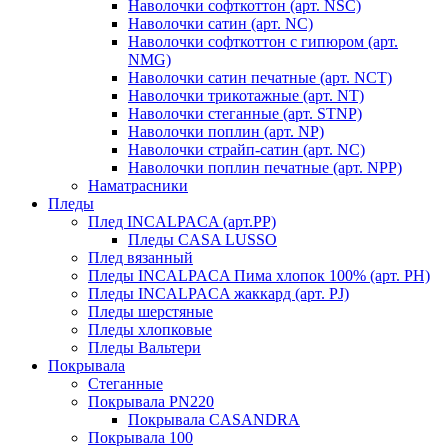
Наволочки софткоттон (арт. NSC)
Наволочки сатин (арт. NC)
Наволочки софткоттон с гипюром (арт.
NMG)
Наволочки сатин печатные (арт. NCT)
Наволочки трикотажные (арт. NT)
Наволочки стеганные (арт. STNP)
Наволочки поплин (арт. NP)
Наволочки страйп-сатин (арт. NC)
Наволочки поплин печатные (арт. NPP)
Наматрасники
Пледы
Плед INCALPACA (арт.PP)
Пледы CASA LUSSO
Плед вязанный
Пледы INCALPACA Пима хлопок 100% (арт. PH)
Пледы INCALPACA жаккард (арт. PJ)
Пледы шерстяные
Пледы хлопковые
Пледы Вальтери
Покрывала
Стеганные
Покрывала PN220
Покрывала CASANDRA
Покрывала 100