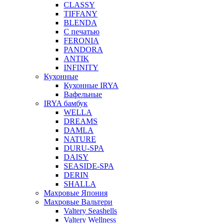
CLASSY
TIFFANY
BLENDA
С печатью
FERONIA
PANDORA
ANTIK
INFINITY
Кухонные
Кухонные IRYA
Вафельные
IRYA бамбук
WELLA
DREAMS
DAMLA
NATURE
DURU-SPA
DAISY
SEASIDE-SPA
DERIN
SHALLA
Махровые Япония
Махровые Вальтери
Valtery Seashells
Valtery Wellness