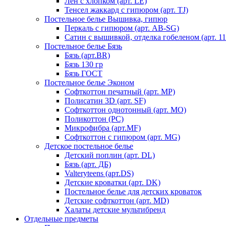
Лен с хлопком (арт. LE)
Тенсел жаккард с гипюром (арт. TJ)
Постельное белье Вышивка, гипюр
Перкаль с гипюром (арт. AB-SG)
Сатин с вышивкой, отделка гобеленом (арт. 11
Постельное белье Бязь
Бязь (арт.BR)
Бязь 130 гр
Бязь ГОСТ
Постельное белье Эконом
Софткоттон печатный (арт. MР)
Полисатин 3D (арт. SF)
Софткоттон однотонный (арт. MO)
Поликоттон (PC)
Микрофибра (арт.MF)
Софткоттон с гипюром (арт. MG)
Детское постельное белье
Детский поплин (арт. DL)
Бязь (арт. ДБ)
Valteryteens (арт.DS)
Детские кроватки (арт. DK)
Постельное белье для детских кроваток
Детские софткоттон (арт. MD)
Халаты детские мультибренд
Отдельные предметы