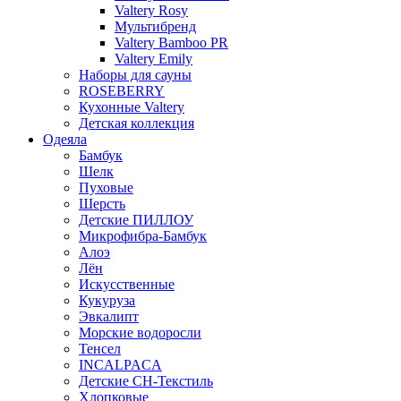
Valtery Rosy
Мультибренд
Valtery Bamboo PR
Valtery Emily
Наборы для сауны
ROSEBERRY
Кухонные Valtery
Детская коллекция
Одеяла
Бамбук
Шелк
Пуховые
Шерсть
Детские ПИЛЛОУ
Микрофибра-Бамбук
Алоэ
Лён
Искусственные
Кукуруза
Эвкалипт
Морские водоросли
Тенсел
INCALPACA
Детские СН-Текстиль
Хлопковые