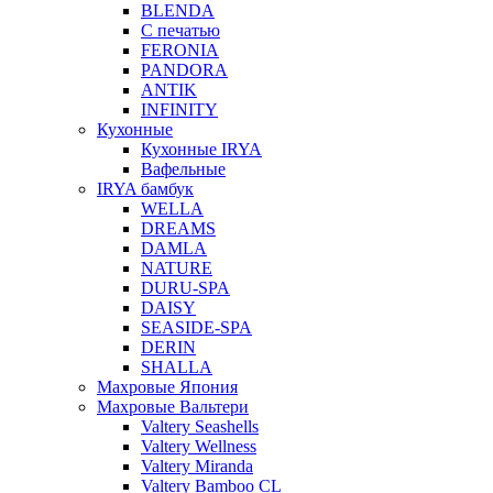
BLENDA
С печатью
FERONIA
PANDORA
ANTIK
INFINITY
Кухонные
Кухонные IRYA
Вафельные
IRYA бамбук
WELLA
DREAMS
DAMLA
NATURE
DURU-SPA
DAISY
SEASIDE-SPA
DERIN
SHALLA
Махровые Япония
Махровые Вальтери
Valtery Seashells
Valtery Wellness
Valtery Miranda
Valtery Bamboo CL