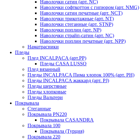
Наволочки сатин (арт. NC)
Наволочки софткоттон с гипюром (арт. NMG)
Наволочки сатин печатные (арт. NCT)
Наволочки трикотажные (арт. NT)
Наволочки стеганные (арт. STNP)
Наволочки поплин (арт. NP)
Наволочки страйп-сатин (арт. NC)
Наволочки поплин печатные (арт. NPP)
Наматрасники
Пледы
Плед INCALPACA (арт.PP)
Пледы CASA LUSSO
Плед вязанный
Пледы INCALPACA Пима хлопок 100% (арт. PH)
Пледы INCALPACA жаккард (арт. PJ)
Пледы шерстяные
Пледы хлопковые
Пледы Вальтери
Покрывала
Стеганные
Покрывала PN220
Покрывала CASANDRA
Покрывала 100
Покрывала (Турция)
Покрывала 220