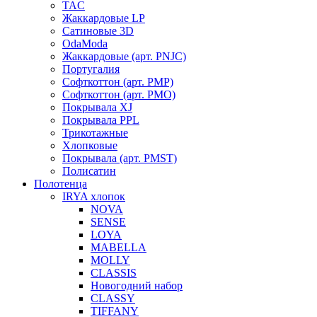
TAC
Жаккардовые LP
Сатиновые 3D
OdaModa
Жаккардовые (арт. PNJC)
Португалия
Софткоттон (арт. PMP)
Софткоттон (арт. PMO)
Покрывала XJ
Покрывала PPL
Трикотажные
Хлопковые
Покрывала (арт. PMST)
Полисатин
Полотенца
IRYA хлопок
NOVA
SENSE
LOYA
MABELLA
MOLLY
CLASSIS
Новогодний набор
CLASSY
TIFFANY