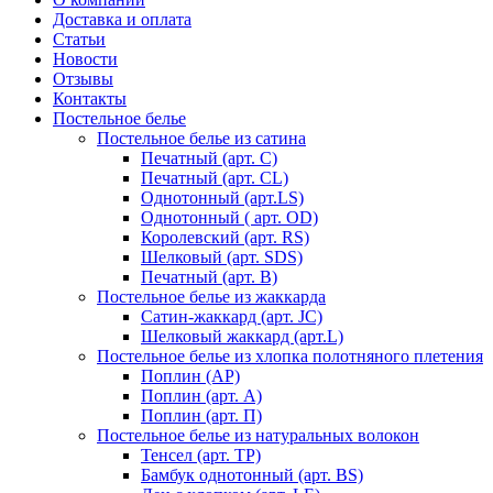
Доставка и оплата
Статьи
Новости
Отзывы
Контакты
Постельное белье
Постельное белье из сатина
Печатный (арт. С)
Печатный (арт. СL)
Однотонный (арт.LS)
Однотонный ( арт. OD)
Королевский (арт. RS)
Шелковый (арт. SDS)
Печатный (арт. В)
Постельное белье из жаккарда
Сатин-жаккард (арт. JC)
Шелковый жаккард (арт.L)
Постельное белье из хлопка полотняного плетения
Поплин (AP)
Поплин (арт. А)
Поплин (арт. П)
Постельное белье из натуральных волокон
Тенсел (арт. ТР)
Бамбук однотонный (арт. BS)