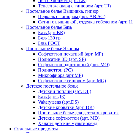
Лен с хлопком (арт. LE)
Тенсел жаккард с гипюром (арт. TJ)
Постельное белье Вышивка, гипюр
Перкаль с гипюром (арт. AB-SG)
Сатин с вышивкой, отделка гобеленом (арт. 11
Постельное белье Бязь
Бязь (арт.BR)
Бязь 130 гр
Бязь ГОСТ
Постельное белье Эконом
Софткоттон печатный (арт. MР)
Полисатин 3D (арт. SF)
Софткоттон однотонный (арт. MO)
Поликоттон (PC)
Микрофибра (арт.MF)
Софткоттон с гипюром (арт. MG)
Детское постельное белье
Детский поплин (арт. DL)
Бязь (арт. ДБ)
Valteryteens (арт.DS)
Детские кроватки (арт. DK)
Постельное белье для детских кроваток
Детские софткоттон (арт. MD)
Халаты детские мультибренд
Отдельные предметы