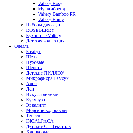
Valtery Rosy
Мультибренд
Valtery Bamboo PR
Valtery Emily
Наборы для сауны
ROSEBERRY
Кухонные Valtery
Детская коллекция
Одеяла
Бамбук
Шелк
Пуховые
Шерсть
Детские ПИЛЛОУ
Микрофибра-Бамбук
Алоэ
Лён
Искусственные
Кукуруза
Эвкалипт
Морские водоросли
Тенсел
INCALPACA
Детские СН-Текстиль
Хлопковые