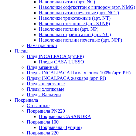
Наволочки сатин (арт. NC)
Наволочки софткоттон с гипюром (арт. NMG)
Наволочки сатин печатные (арт. NCT)
Наволочки трикотажные (арт. NT)
Наволочки стеганные (арт. STNP)
Наволочки поплин (арт. NP)
Наволочки страйп-сатин (арт. NC)
Наволочки поплин печатные (арт. NPP)
Наматрасники
Пледы
Плед INCALPACA (арт.PP)
Пледы CASA LUSSO
Плед вязанный
Пледы INCALPACA Пима хлопок 100% (арт. PH)
Пледы INCALPACA жаккард (арт. PJ)
Пледы шерстяные
Пледы хлопковые
Пледы Вальтери
Покрывала
Стеганные
Покрывала PN220
Покрывала CASANDRA
Покрывала 100
Покрывала (Турция)
Покрывала 220