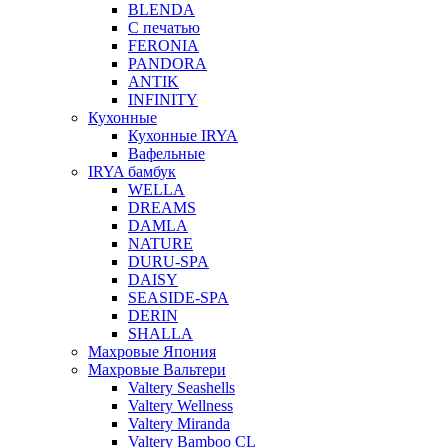
BLENDA
С печатью
FERONIA
PANDORA
ANTIK
INFINITY
Кухонные
Кухонные IRYA
Вафельные
IRYA бамбук
WELLA
DREAMS
DAMLA
NATURE
DURU-SPA
DAISY
SEASIDE-SPA
DERIN
SHALLA
Махровые Япония
Махровые Вальтери
Valtery Seashells
Valtery Wellness
Valtery Miranda
Valtery Bamboo CL