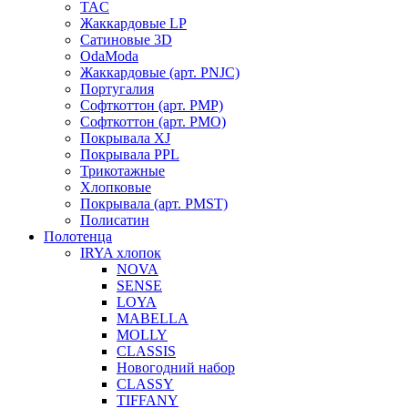
TAC
Жаккардовые LP
Сатиновые 3D
OdaModa
Жаккардовые (арт. PNJC)
Португалия
Софткоттон (арт. PMP)
Софткоттон (арт. PMO)
Покрывала XJ
Покрывала PPL
Трикотажные
Хлопковые
Покрывала (арт. PMST)
Полисатин
Полотенца
IRYA хлопок
NOVA
SENSE
LOYA
MABELLA
MOLLY
CLASSIS
Новогодний набор
CLASSY
TIFFANY