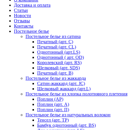
Доставка и оплата
Статьи
Новости
Отзывы
Контакты
Постельное белье
Постельное белье из сатина
Печатный (арт. С)
Печатный (арт. СL)
Однотонный (арт.LS)
Однотонный ( арт. OD)
Королевский (арт. RS)
Шелковый (арт. SDS)
Печатный (арт. В)
Постельное белье из жаккарда
Сатин-жаккард (арт. JC)
Шелковый жаккард (арт.L)
Постельное белье из хлопка полотняного плетения
Поплин (AP)
Поплин (арт. А)
Поплин (арт. П)
Постельное белье из натуральных волокон
Тенсел (арт. ТР)
Бамбук однотонный (арт. BS)