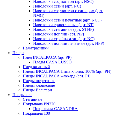
Наволочки софткоттон (арт. NSC)
Наволочки сатин (арт. NC)
Наволочки софткоттон с гипюром (арт.
NMG)
Наволочки сатин печатные (арт. NCT)
Наволочки трикотажные (арт. NT)
Наволочки стеганные (арт. STNP)
Наволочки поплин (арт. NP)
Наволочки страйп-сатин (арт. NC)
Наволочки поплин печатные (арт. NPP)
Наматрасники
Пледы
Плед INCALPACA (арт.PP)
Пледы CASA LUSSO
Плед вязанный
Пледы INCALPACA Пима хлопок 100% (арт. PH)
Пледы INCALPACA жаккард (арт. PJ)
Пледы шерстяные
Пледы хлопковые
Пледы Вальтери
Покрывала
Стеганные
Покрывала PN220
Покрывала CASANDRA
Покрывала 100