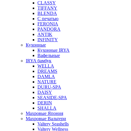
CLASSY
TIFFANY
BLENDA
С печатью
FERONIA
PANDORA
ANTIK
INFINITY
Кухонные
Кухонные IRYA
Вафельные
IRYA бамбук
WELLA
DREAMS
DAMLA
NATURE
DURU-SPA
DAISY
SEASIDE-SPA
DERIN
SHALLA
Махровые Япония
Махровые Вальтери
Valtery Seashells
Valtery Wellness