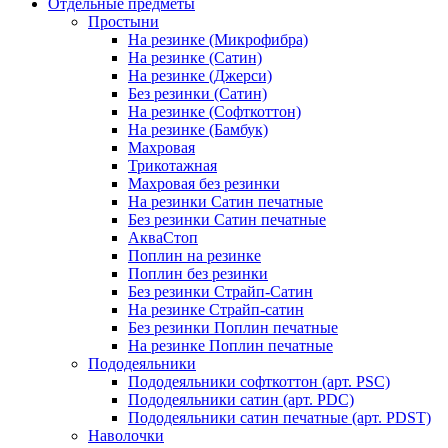
Отдельные предметы
Простыни
На резинке (Микрофибра)
На резинке (Сатин)
На резинке (Джерси)
Без резинки (Сатин)
На резинке (Софткоттон)
На резинке (Бамбук)
Махровая
Трикотажная
Махровая без резинки
На резинки Сатин печатные
Без резинки Сатин печатные
АкваСтоп
Поплин на резинке
Поплин без резинки
Без резинки Страйп-Сатин
На резинке Страйп-сатин
Без резинки Поплин печатные
На резинке Поплин печатные
Пододеяльники
Пододеяльники софткоттон (арт. PSC)
Пододеяльники сатин (арт. PDC)
Пододеяльники сатин печатные (арт. PDST)
Наволочки