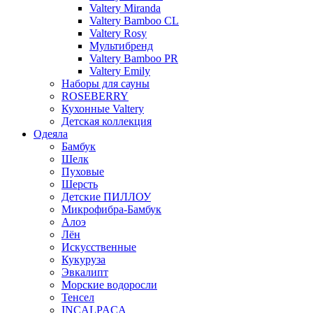
Valtery Miranda
Valtery Bamboo CL
Valtery Rosy
Мультибренд
Valtery Bamboo PR
Valtery Emily
Наборы для сауны
ROSEBERRY
Кухонные Valtery
Детская коллекция
Одеяла
Бамбук
Шелк
Пуховые
Шерсть
Детские ПИЛЛОУ
Микрофибра-Бамбук
Алоэ
Лён
Искусственные
Кукуруза
Эвкалипт
Морские водоросли
Тенсел
INCALPACA