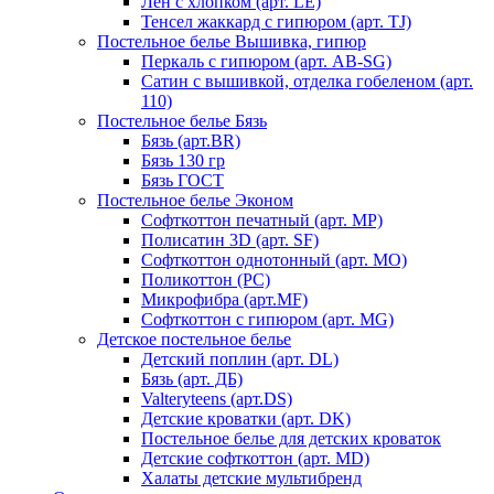
Лен с хлопком (арт. LE)
Тенсел жаккард с гипюром (арт. TJ)
Постельное белье Вышивка, гипюр
Перкаль с гипюром (арт. AB-SG)
Сатин с вышивкой, отделка гобеленом (арт.
110)
Постельное белье Бязь
Бязь (арт.BR)
Бязь 130 гр
Бязь ГОСТ
Постельное белье Эконом
Софткоттон печатный (арт. MР)
Полисатин 3D (арт. SF)
Софткоттон однотонный (арт. MO)
Поликоттон (PC)
Микрофибра (арт.MF)
Софткоттон с гипюром (арт. MG)
Детское постельное белье
Детский поплин (арт. DL)
Бязь (арт. ДБ)
Valteryteens (арт.DS)
Детские кроватки (арт. DK)
Постельное белье для детских кроваток
Детские софткоттон (арт. MD)
Халаты детские мультибренд