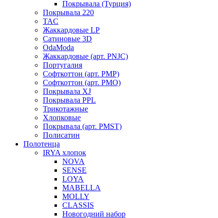
Покрывала (Турция)
Покрывала 220
TAC
Жаккардовые LP
Сатиновые 3D
OdaModa
Жаккардовые (арт. PNJC)
Португалия
Софткоттон (арт. PMP)
Софткоттон (арт. PMO)
Покрывала XJ
Покрывала PPL
Трикотажные
Хлопковые
Покрывала (арт. PMST)
Полисатин
Полотенца
IRYA хлопок
NOVA
SENSE
LOYA
MABELLA
MOLLY
CLASSIS
Новогодний набор