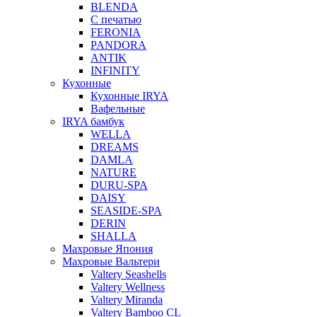
BLENDA
С печатью
FERONIA
PANDORA
ANTIK
INFINITY
Кухонные
Кухонные IRYA
Вафельные
IRYA бамбук
WELLA
DREAMS
DAMLA
NATURE
DURU-SPA
DAISY
SEASIDE-SPA
DERIN
SHALLA
Махровые Япония
Махровые Вальтери
Valtery Seashells
Valtery Wellness
Valtery Miranda
Valtery Bamboo CL