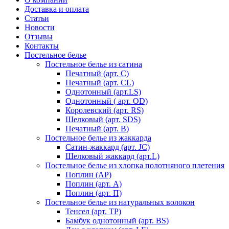
Доставка и оплата
Статьи
Новости
Отзывы
Контакты
Постельное белье
Постельное белье из сатина
Печатный (арт. С)
Печатный (арт. СL)
Однотонный (арт.LS)
Однотонный ( арт. OD)
Королевский (арт. RS)
Шелковый (арт. SDS)
Печатный (арт. В)
Постельное белье из жаккарда
Сатин-жаккард (арт. JC)
Шелковый жаккард (арт.L)
Постельное белье из хлопка полотняного плетения
Поплин (AP)
Поплин (арт. А)
Поплин (арт. П)
Постельное белье из натуральных волокон
Тенсел (арт. ТР)
Бамбук однотонный (арт. BS)