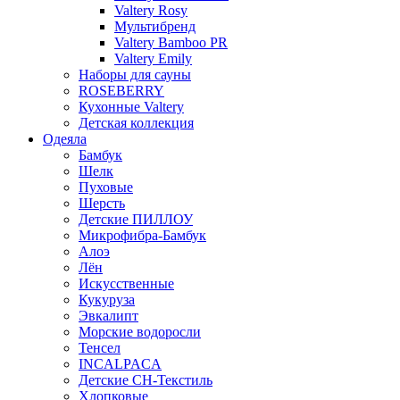
Valtery Rosy
Мультибренд
Valtery Bamboo PR
Valtery Emily
Наборы для сауны
ROSEBERRY
Кухонные Valtery
Детская коллекция
Одеяла
Бамбук
Шелк
Пуховые
Шерсть
Детские ПИЛЛОУ
Микрофибра-Бамбук
Алоэ
Лён
Искусственные
Кукуруза
Эвкалипт
Морские водоросли
Тенсел
INCALPACA
Детские СН-Текстиль
Хлопковые