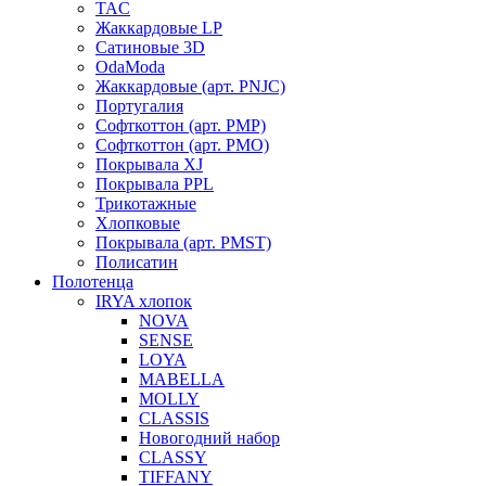
TAC
Жаккардовые LP
Сатиновые 3D
OdaModa
Жаккардовые (арт. PNJC)
Португалия
Софткоттон (арт. PMP)
Софткоттон (арт. PMO)
Покрывала XJ
Покрывала PPL
Трикотажные
Хлопковые
Покрывала (арт. PMST)
Полисатин
Полотенца
IRYA хлопок
NOVA
SENSE
LOYA
MABELLA
MOLLY
CLASSIS
Новогодний набор
CLASSY
TIFFANY