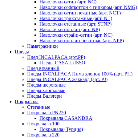
Наволочки сатин (арт. NC)
Наволочки софткоттон с гипюром (арт. NMG)
Наволочки сатин печатные (арт. NCT)
Наволочки трикотажные (арт. NT)
Наволочки стеганные (арт. STNP)
Наволочки поплин (арт. NP)
Наволочки страйп-сатин (арт. NC)
Наволочки поплин печатные (арт. NPP)
Наматрасники
Пледы
Плед INCALPACA (арт.PP)
Пледы CASA LUSSO
Плед вязанный
Пледы INCALPACA Пима хлопок 100% (арт. PH)
Пледы INCALPACA жаккард (арт. PJ)
Пледы шерстяные
Пледы хлопковые
Пледы Вальтери
Покрывала
Стеганные
Покрывала PN220
Покрывала CASANDRA
Покрывала 100
Покрывала (Турция)
Покрывала 220