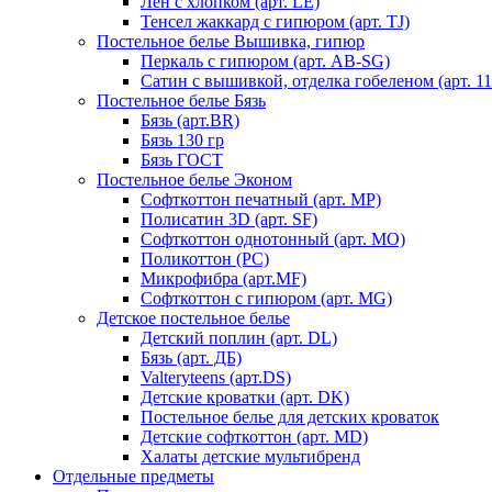
Лен с хлопком (арт. LE)
Тенсел жаккард с гипюром (арт. TJ)
Постельное белье Вышивка, гипюр
Перкаль с гипюром (арт. AB-SG)
Сатин с вышивкой, отделка гобеленом (арт. 11
Постельное белье Бязь
Бязь (арт.BR)
Бязь 130 гр
Бязь ГОСТ
Постельное белье Эконом
Софткоттон печатный (арт. MР)
Полисатин 3D (арт. SF)
Софткоттон однотонный (арт. MO)
Поликоттон (PC)
Микрофибра (арт.MF)
Софткоттон с гипюром (арт. MG)
Детское постельное белье
Детский поплин (арт. DL)
Бязь (арт. ДБ)
Valteryteens (арт.DS)
Детские кроватки (арт. DK)
Постельное белье для детских кроваток
Детские софткоттон (арт. MD)
Халаты детские мультибренд
Отдельные предметы