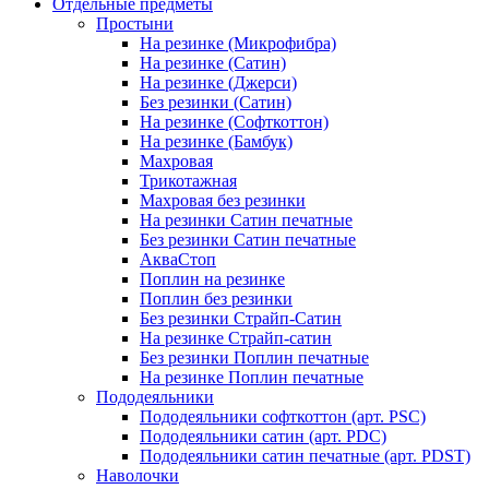
Отдельные предметы
Простыни
На резинке (Микрофибра)
На резинке (Сатин)
На резинке (Джерси)
Без резинки (Сатин)
На резинке (Софткоттон)
На резинке (Бамбук)
Махровая
Трикотажная
Махровая без резинки
На резинки Сатин печатные
Без резинки Сатин печатные
АкваСтоп
Поплин на резинке
Поплин без резинки
Без резинки Страйп-Сатин
На резинке Страйп-сатин
Без резинки Поплин печатные
На резинке Поплин печатные
Пододеяльники
Пододеяльники софткоттон (арт. PSC)
Пододеяльники сатин (арт. PDC)
Пододеяльники сатин печатные (арт. PDST)
Наволочки