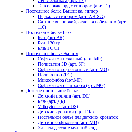
Лен с хлопком (арт. LE)
Тенсел жаккард с гипюром (арт. TJ)
Постельное белье Вышивка, гипюр
Перкаль с гипюром (арт. AB-SG)
Сатин с вышивкой, отделка гобеленом (арт.
110)
Постельное белье Бязь
Бязь (арт.BR)
Бязь 130 гр
Бязь ГОСТ
Постельное белье Эконом
Софткоттон печатный (арт. MР)
Полисатин 3D (арт. SF)
Софткоттон однотонный (арт. MO)
Поликоттон (PC)
Микрофибра (арт.MF)
Софткоттон с гипюром (арт. MG)
Детское постельное белье
Детский поплин (арт. DL)
Бязь (арт. ДБ)
Valteryteens (арт.DS)
Детские кроватки (арт. DK)
Постельное белье для детских кроваток
Детские софткоттон (арт. MD)
Халаты детские мультибренд