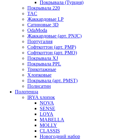
Покрывала (Турция)
Покрывала 220
TAC
Жаккардовые LP
Сатиновые 3D
OdaModa
Жаккардовые (арт. PNJC)
Португалия
Софткоттон (арт. PMP)
Софткоттон (арт. PMO)
Покрывала XJ
Покрывала PPL
Трикотажные
Хлопковые
Покрывала (арт. PMST)
Полисатин
Полотенца
IRYA хлопок
NOVA
SENSE
LOYA
MABELLA
MOLLY
CLASSIS
Новогодний набор