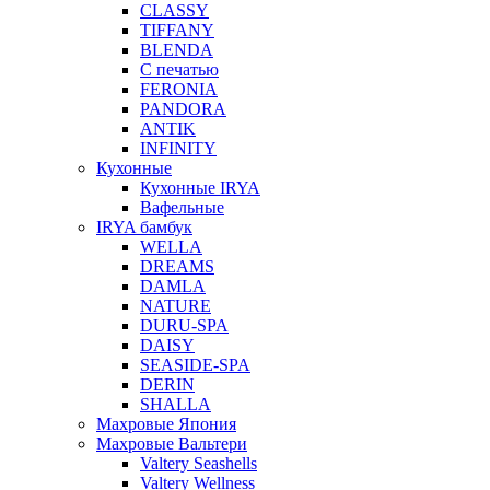
CLASSY
TIFFANY
BLENDA
С печатью
FERONIA
PANDORA
ANTIK
INFINITY
Кухонные
Кухонные IRYA
Вафельные
IRYA бамбук
WELLA
DREAMS
DAMLA
NATURE
DURU-SPA
DAISY
SEASIDE-SPA
DERIN
SHALLA
Махровые Япония
Махровые Вальтери
Valtery Seashells
Valtery Wellness