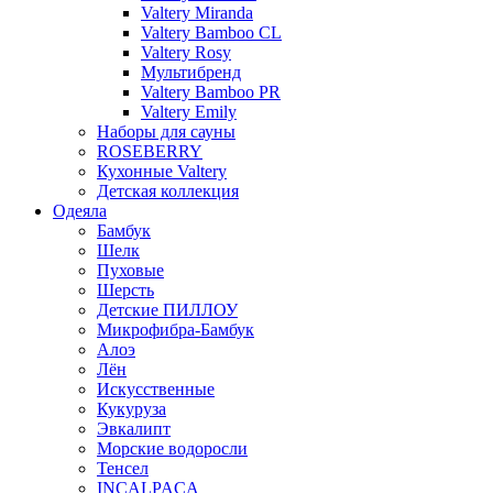
Valtery Miranda
Valtery Bamboo CL
Valtery Rosy
Мультибренд
Valtery Bamboo PR
Valtery Emily
Наборы для сауны
ROSEBERRY
Кухонные Valtery
Детская коллекция
Одеяла
Бамбук
Шелк
Пуховые
Шерсть
Детские ПИЛЛОУ
Микрофибра-Бамбук
Алоэ
Лён
Искусственные
Кукуруза
Эвкалипт
Морские водоросли
Тенсел
INCALPACA