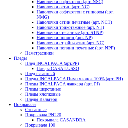
Наволочки софткоттон (арт. NSC)
Наволочки сатин (арт. NC)
Наволочки софткоттон с гипюром (арт.
NMG)
Наволочки сатин печатные (арт. NCT)
Наволочки трикотажные (арт. NT)
Наволочки стеганные (арт. STNP)
Наволочки поплин (арт. NP)
Наволочки страйп-сатин (арт. NC)
Наволочки поплин печатные (арт. NPP)
Наматрасники
Пледы
Плед INCALPACA (арт.PP)
Пледы CASA LUSSO
Плед вязанный
Пледы INCALPACA Пима хлопок 100% (арт. PH)
Пледы INCALPACA жаккард (арт. PJ)
Пледы шерстяные
Пледы хлопковые
Пледы Вальтери
Покрывала
Стеганные
Покрывала PN220
Покрывала CASANDRA
Покрывала 100