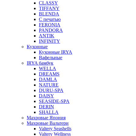
CLASSY
TIFFANY
BLENDA
С печатью
FERONIA
PANDORA
ANTIK
INFINITY
Кухонные
Кухонные IRYA
Вафельные
IRYA бамбук
WELLA
DREAMS
DAMLA
NATURE
DURU-SPA
DAISY
SEASIDE-SPA
DERIN
SHALLA
Махровые Япония
Махровые Вальтери
Valtery Seashells
Valtery Wellness