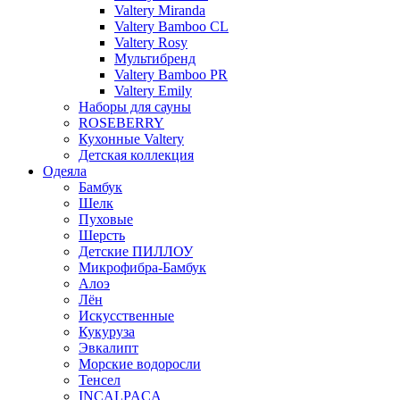
Valtery Miranda
Valtery Bamboo CL
Valtery Rosy
Мультибренд
Valtery Bamboo PR
Valtery Emily
Наборы для сауны
ROSEBERRY
Кухонные Valtery
Детская коллекция
Одеяла
Бамбук
Шелк
Пуховые
Шерсть
Детские ПИЛЛОУ
Микрофибра-Бамбук
Алоэ
Лён
Искусственные
Кукуруза
Эвкалипт
Морские водоросли
Тенсел
INCALPACA