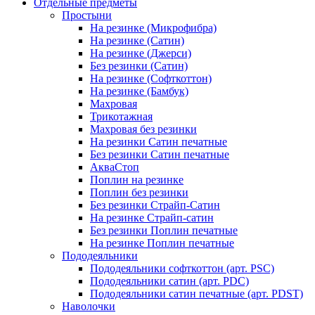
Отдельные предметы
Простыни
На резинке (Микрофибра)
На резинке (Сатин)
На резинке (Джерси)
Без резинки (Сатин)
На резинке (Софткоттон)
На резинке (Бамбук)
Махровая
Трикотажная
Махровая без резинки
На резинки Сатин печатные
Без резинки Сатин печатные
АкваСтоп
Поплин на резинке
Поплин без резинки
Без резинки Страйп-Сатин
На резинке Страйп-сатин
Без резинки Поплин печатные
На резинке Поплин печатные
Пододеяльники
Пододеяльники софткоттон (арт. PSC)
Пододеяльники сатин (арт. PDC)
Пододеяльники сатин печатные (арт. PDST)
Наволочки