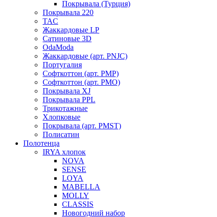
Покрывала (Турция)
Покрывала 220
TAC
Жаккардовые LP
Сатиновые 3D
OdaModa
Жаккардовые (арт. PNJC)
Португалия
Софткоттон (арт. PMP)
Софткоттон (арт. PMO)
Покрывала XJ
Покрывала PPL
Трикотажные
Хлопковые
Покрывала (арт. PMST)
Полисатин
Полотенца
IRYA хлопок
NOVA
SENSE
LOYA
MABELLA
MOLLY
CLASSIS
Новогодний набор