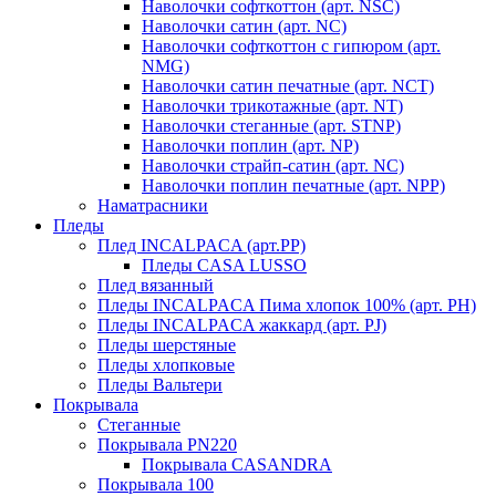
Наволочки софткоттон (арт. NSC)
Наволочки сатин (арт. NC)
Наволочки софткоттон с гипюром (арт.
NMG)
Наволочки сатин печатные (арт. NCT)
Наволочки трикотажные (арт. NT)
Наволочки стеганные (арт. STNP)
Наволочки поплин (арт. NP)
Наволочки страйп-сатин (арт. NC)
Наволочки поплин печатные (арт. NPP)
Наматрасники
Пледы
Плед INCALPACA (арт.PP)
Пледы CASA LUSSO
Плед вязанный
Пледы INCALPACA Пима хлопок 100% (арт. PH)
Пледы INCALPACA жаккард (арт. PJ)
Пледы шерстяные
Пледы хлопковые
Пледы Вальтери
Покрывала
Стеганные
Покрывала PN220
Покрывала CASANDRA
Покрывала 100