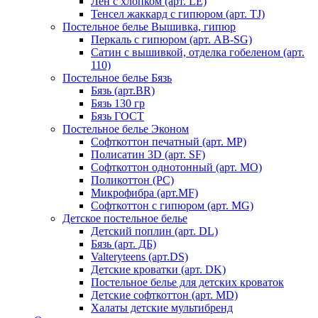
Лен с хлопком (арт. LE)
Тенсел жаккард с гипюром (арт. TJ)
Постельное белье Вышивка, гипюр
Перкаль с гипюром (арт. AB-SG)
Сатин с вышивкой, отделка гобеленом (арт.
110)
Постельное белье Бязь
Бязь (арт.BR)
Бязь 130 гр
Бязь ГОСТ
Постельное белье Эконом
Софткоттон печатный (арт. MР)
Полисатин 3D (арт. SF)
Софткоттон однотонный (арт. MO)
Поликоттон (PC)
Микрофибра (арт.MF)
Софткоттон с гипюром (арт. MG)
Детское постельное белье
Детский поплин (арт. DL)
Бязь (арт. ДБ)
Valteryteens (арт.DS)
Детские кроватки (арт. DK)
Постельное белье для детских кроваток
Детские софткоттон (арт. MD)
Халаты детские мультибренд