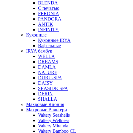
BLENDA
С печатью
FERONIA
PANDORA
ANTIK
INFINITY
Кухонные
Кухонные IRYA
Вафельные
IRYA бамбук
WELLA
DREAMS
DAMLA
NATURE
DURU-SPA
DAISY
SEASIDE-SPA
DERIN
SHALLA
Махровые Япония
Махровые Вальтери
Valtery Seashells
Valtery Wellness
Valtery Miranda
Valtery Bamboo CL