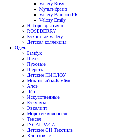
Valtery Rosy
Мультибренд
Valtery Bamboo PR
Valtery Emily
Наборы для сауны
ROSEBERRY
Кухонные Valtery
Детская коллекция
Одеяла
Бамбук
Шелк
Пуховые
Шерсть
Детские ПИЛЛОУ
Микрофибра-Бамбук
Алоэ
Лён
Искусственные
Кукуруза
Эвкалипт
Морские водоросли
Тенсел
INCALPACA
Детские СН-Текстиль
Хлопковые