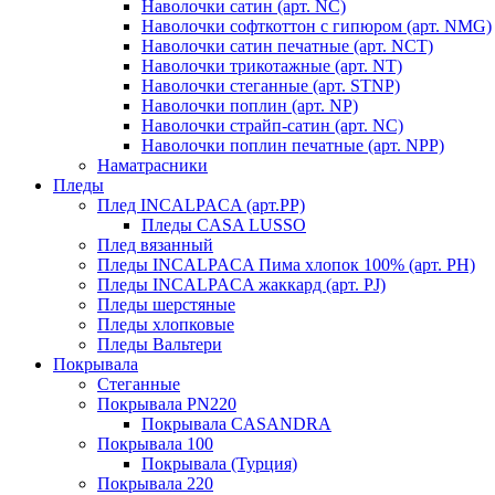
Наволочки сатин (арт. NC)
Наволочки софткоттон с гипюром (арт. NMG)
Наволочки сатин печатные (арт. NCT)
Наволочки трикотажные (арт. NT)
Наволочки стеганные (арт. STNP)
Наволочки поплин (арт. NP)
Наволочки страйп-сатин (арт. NC)
Наволочки поплин печатные (арт. NPP)
Наматрасники
Пледы
Плед INCALPACA (арт.PP)
Пледы CASA LUSSO
Плед вязанный
Пледы INCALPACA Пима хлопок 100% (арт. PH)
Пледы INCALPACA жаккард (арт. PJ)
Пледы шерстяные
Пледы хлопковые
Пледы Вальтери
Покрывала
Стеганные
Покрывала PN220
Покрывала CASANDRA
Покрывала 100
Покрывала (Турция)
Покрывала 220