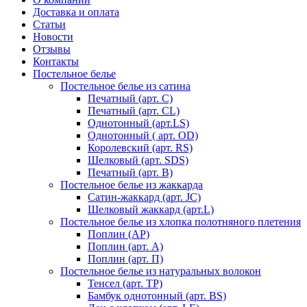
Доставка и оплата
Статьи
Новости
Отзывы
Контакты
Постельное белье
Постельное белье из сатина
Печатный (арт. С)
Печатный (арт. СL)
Однотонный (арт.LS)
Однотонный ( арт. OD)
Королевский (арт. RS)
Шелковый (арт. SDS)
Печатный (арт. В)
Постельное белье из жаккарда
Сатин-жаккард (арт. JC)
Шелковый жаккард (арт.L)
Постельное белье из хлопка полотняного плетения
Поплин (AP)
Поплин (арт. А)
Поплин (арт. П)
Постельное белье из натуральных волокон
Тенсел (арт. ТР)
Бамбук однотонный (арт. BS)