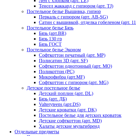
Лен с хлопком (арт. LE)
Тенсел жаккард с гипюром (арт. TJ)
Постельное белье Вышивка, гипюр
Перкаль с гипюром (арт. AB-SG)
Сатин с вышивкой, отделка гобеленом (арт. 11
Постельное белье Бязь
Бязь (арт.BR)
Бязь 130 гр
Бязь ГОСТ
Постельное белье Эконом
Софткоттон печатный (арт. MР)
Полисатин 3D (арт. SF)
Софткоттон однотонный (арт. MO)
Поликоттон (PC)
Микрофибра (арт.MF)
Софткоттон с гипюром (арт. MG)
Детское постельное белье
Детский поплин (арт. DL)
Бязь (арт. ДБ)
Valteryteens (арт.DS)
Детские кроватки (арт. DK)
Постельное белье для детских кроваток
Детские софткоттон (арт. MD)
Халаты детские мультибренд
Отдельные предметы