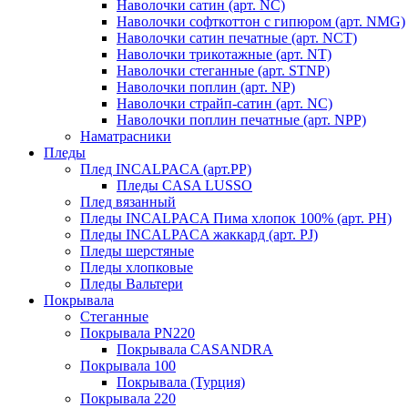
Наволочки сатин (арт. NC)
Наволочки софткоттон с гипюром (арт. NMG)
Наволочки сатин печатные (арт. NCT)
Наволочки трикотажные (арт. NT)
Наволочки стеганные (арт. STNP)
Наволочки поплин (арт. NP)
Наволочки страйп-сатин (арт. NC)
Наволочки поплин печатные (арт. NPP)
Наматрасники
Пледы
Плед INCALPACA (арт.PP)
Пледы CASA LUSSO
Плед вязанный
Пледы INCALPACA Пима хлопок 100% (арт. PH)
Пледы INCALPACA жаккард (арт. PJ)
Пледы шерстяные
Пледы хлопковые
Пледы Вальтери
Покрывала
Стеганные
Покрывала PN220
Покрывала CASANDRA
Покрывала 100
Покрывала (Турция)
Покрывала 220