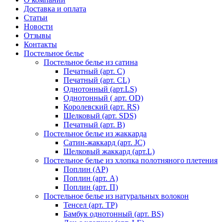
Доставка и оплата
Статьи
Новости
Отзывы
Контакты
Постельное белье
Постельное белье из сатина
Печатный (арт. С)
Печатный (арт. СL)
Однотонный (арт.LS)
Однотонный ( арт. OD)
Королевский (арт. RS)
Шелковый (арт. SDS)
Печатный (арт. В)
Постельное белье из жаккарда
Сатин-жаккард (арт. JC)
Шелковый жаккард (арт.L)
Постельное белье из хлопка полотняного плетения
Поплин (AP)
Поплин (арт. А)
Поплин (арт. П)
Постельное белье из натуральных волокон
Тенсел (арт. ТР)
Бамбук однотонный (арт. BS)