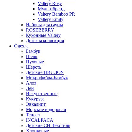
Valtery Rosy
Мультибренд
Valtery Bamboo PR
Valtery Emily
Наборы для сауны
ROSEBERRY
Кухонные Valtery
Детская коллекция
Одеяла
Бамбук
Шелк
Пуховые
Шерсть
Детские ПИЛЛОУ
Микрофибра-Бамбук
Алоэ
Лён
Искусственные
Кукуруза
Эвкалипт
Морские водоросли
Тенсел
INCALPACA
Детские СН-Текстиль
Хлопковые