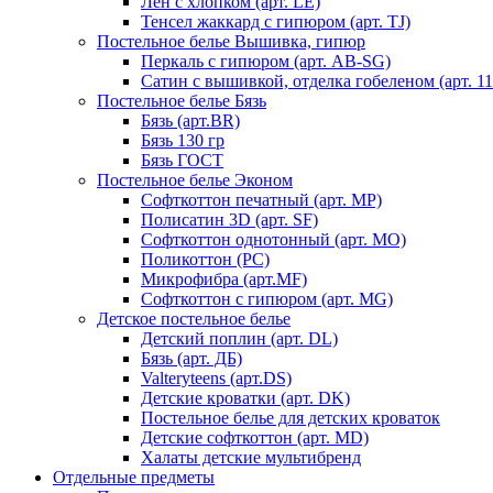
Лен с хлопком (арт. LE)
Тенсел жаккард с гипюром (арт. TJ)
Постельное белье Вышивка, гипюр
Перкаль с гипюром (арт. AB-SG)
Сатин с вышивкой, отделка гобеленом (арт. 11
Постельное белье Бязь
Бязь (арт.BR)
Бязь 130 гр
Бязь ГОСТ
Постельное белье Эконом
Софткоттон печатный (арт. MР)
Полисатин 3D (арт. SF)
Софткоттон однотонный (арт. MO)
Поликоттон (PC)
Микрофибра (арт.MF)
Софткоттон с гипюром (арт. MG)
Детское постельное белье
Детский поплин (арт. DL)
Бязь (арт. ДБ)
Valteryteens (арт.DS)
Детские кроватки (арт. DK)
Постельное белье для детских кроваток
Детские софткоттон (арт. MD)
Халаты детские мультибренд
Отдельные предметы