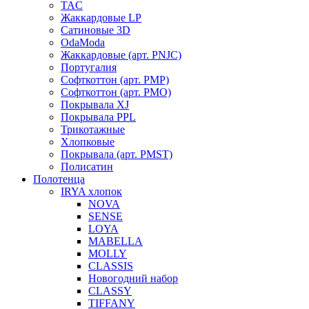
TAC
Жаккардовые LP
Сатиновые 3D
OdaModa
Жаккардовые (арт. PNJC)
Португалия
Софткоттон (арт. PMP)
Софткоттон (арт. PMO)
Покрывала XJ
Покрывала PPL
Трикотажные
Хлопковые
Покрывала (арт. PMST)
Полисатин
Полотенца
IRYA хлопок
NOVA
SENSE
LOYA
MABELLA
MOLLY
CLASSIS
Новогодний набор
CLASSY
TIFFANY