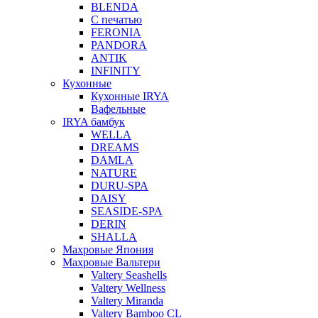
BLENDA
С печатью
FERONIA
PANDORA
ANTIK
INFINITY
Кухонные
Кухонные IRYA
Вафельные
IRYA бамбук
WELLA
DREAMS
DAMLA
NATURE
DURU-SPA
DAISY
SEASIDE-SPA
DERIN
SHALLA
Махровые Япония
Махровые Вальтери
Valtery Seashells
Valtery Wellness
Valtery Miranda
Valtery Bamboo CL