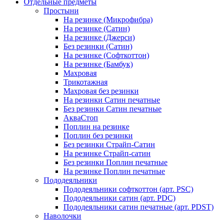
Отдельные предметы
Простыни
На резинке (Микрофибра)
На резинке (Сатин)
На резинке (Джерси)
Без резинки (Сатин)
На резинке (Софткоттон)
На резинке (Бамбук)
Махровая
Трикотажная
Махровая без резинки
На резинки Сатин печатные
Без резинки Сатин печатные
АкваСтоп
Поплин на резинке
Поплин без резинки
Без резинки Страйп-Сатин
На резинке Страйп-сатин
Без резинки Поплин печатные
На резинке Поплин печатные
Пододеяльники
Пододеяльники софткоттон (арт. PSC)
Пододеяльники сатин (арт. PDC)
Пододеяльники сатин печатные (арт. PDST)
Наволочки