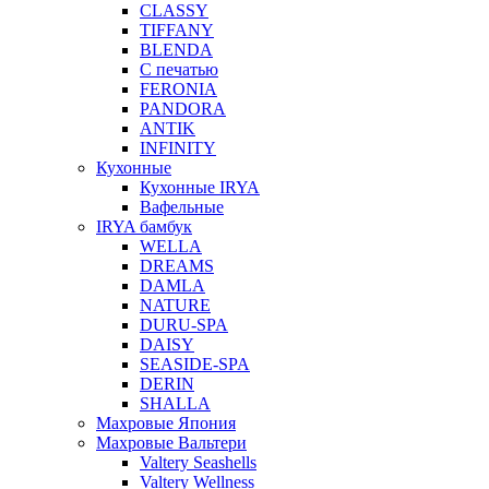
CLASSY
TIFFANY
BLENDA
С печатью
FERONIA
PANDORA
ANTIK
INFINITY
Кухонные
Кухонные IRYA
Вафельные
IRYA бамбук
WELLA
DREAMS
DAMLA
NATURE
DURU-SPA
DAISY
SEASIDE-SPA
DERIN
SHALLA
Махровые Япония
Махровые Вальтери
Valtery Seashells
Valtery Wellness