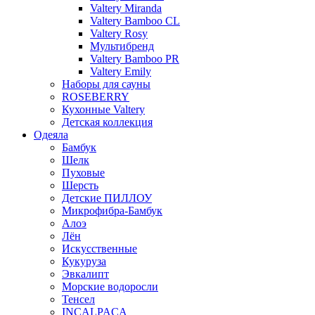
Valtery Miranda
Valtery Bamboo CL
Valtery Rosy
Мультибренд
Valtery Bamboo PR
Valtery Emily
Наборы для сауны
ROSEBERRY
Кухонные Valtery
Детская коллекция
Одеяла
Бамбук
Шелк
Пуховые
Шерсть
Детские ПИЛЛОУ
Микрофибра-Бамбук
Алоэ
Лён
Искусственные
Кукуруза
Эвкалипт
Морские водоросли
Тенсел
INCALPACA