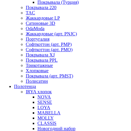
Покрывала (Турция)
Покрывала 220
TAC
Жаккардовые LP
Сатиновые 3D
OdaModa
Жаккардовые (арт. PNJC)
Португалия
Софткоттон (арт. PMP)
Софткоттон (арт. PMO)
Покрывала XJ
Покрывала PPL
Трикотажные
Хлопковые
Покрывала (арт. PMST)
Полисатин
Полотенца
IRYA хлопок
NOVA
SENSE
LOYA
MABELLA
MOLLY
CLASSIS
Новогодний набор