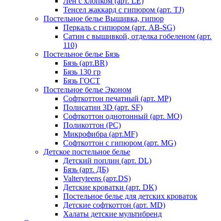
Лен с хлопком (арт. LE)
Тенсел жаккард с гипюром (арт. TJ)
Постельное белье Вышивка, гипюр
Перкаль с гипюром (арт. AB-SG)
Сатин с вышивкой, отделка гобеленом (арт.
110)
Постельное белье Бязь
Бязь (арт.BR)
Бязь 130 гр
Бязь ГОСТ
Постельное белье Эконом
Софткоттон печатный (арт. MР)
Полисатин 3D (арт. SF)
Софткоттон однотонный (арт. MO)
Поликоттон (PC)
Микрофибра (арт.MF)
Софткоттон с гипюром (арт. MG)
Детское постельное белье
Детский поплин (арт. DL)
Бязь (арт. ДБ)
Valteryteens (арт.DS)
Детские кроватки (арт. DK)
Постельное белье для детских кроваток
Детские софткоттон (арт. MD)
Халаты детские мультибренд