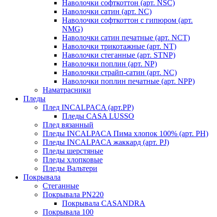
Наволочки софткоттон (арт. NSC)
Наволочки сатин (арт. NC)
Наволочки софткоттон с гипюром (арт.
NMG)
Наволочки сатин печатные (арт. NCT)
Наволочки трикотажные (арт. NT)
Наволочки стеганные (арт. STNP)
Наволочки поплин (арт. NP)
Наволочки страйп-сатин (арт. NC)
Наволочки поплин печатные (арт. NPP)
Наматрасники
Пледы
Плед INCALPACA (арт.PP)
Пледы CASA LUSSO
Плед вязанный
Пледы INCALPACA Пима хлопок 100% (арт. PH)
Пледы INCALPACA жаккард (арт. PJ)
Пледы шерстяные
Пледы хлопковые
Пледы Вальтери
Покрывала
Стеганные
Покрывала PN220
Покрывала CASANDRA
Покрывала 100