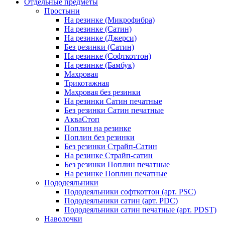
Отдельные предметы
Простыни
На резинке (Микрофибра)
На резинке (Сатин)
На резинке (Джерси)
Без резинки (Сатин)
На резинке (Софткоттон)
На резинке (Бамбук)
Махровая
Трикотажная
Махровая без резинки
На резинки Сатин печатные
Без резинки Сатин печатные
АкваСтоп
Поплин на резинке
Поплин без резинки
Без резинки Страйп-Сатин
На резинке Страйп-сатин
Без резинки Поплин печатные
На резинке Поплин печатные
Пододеяльники
Пододеяльники софткоттон (арт. PSC)
Пододеяльники сатин (арт. PDC)
Пододеяльники сатин печатные (арт. PDST)
Наволочки