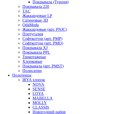
Покрывала (Турция)
Покрывала 220
TAC
Жаккардовые LP
Сатиновые 3D
OdaModa
Жаккардовые (арт. PNJC)
Португалия
Софткоттон (арт. PMP)
Софткоттон (арт. PMO)
Покрывала XJ
Покрывала PPL
Трикотажные
Хлопковые
Покрывала (арт. PMST)
Полисатин
Полотенца
IRYA хлопок
NOVA
SENSE
LOYA
MABELLA
MOLLY
CLASSIS
Новогодний набор