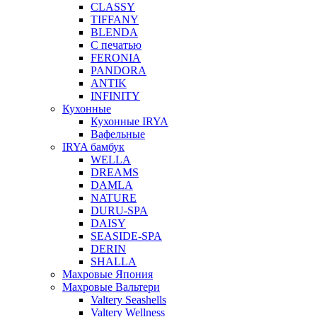
CLASSY
TIFFANY
BLENDA
С печатью
FERONIA
PANDORA
ANTIK
INFINITY
Кухонные
Кухонные IRYA
Вафельные
IRYA бамбук
WELLA
DREAMS
DAMLA
NATURE
DURU-SPA
DAISY
SEASIDE-SPA
DERIN
SHALLA
Махровые Япония
Махровые Вальтери
Valtery Seashells
Valtery Wellness