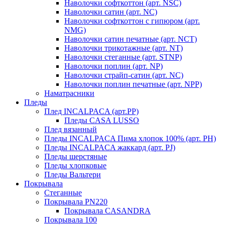
Наволочки софткоттон (арт. NSC)
Наволочки сатин (арт. NC)
Наволочки софткоттон с гипюром (арт.
NMG)
Наволочки сатин печатные (арт. NCT)
Наволочки трикотажные (арт. NT)
Наволочки стеганные (арт. STNP)
Наволочки поплин (арт. NP)
Наволочки страйп-сатин (арт. NC)
Наволочки поплин печатные (арт. NPP)
Наматрасники
Пледы
Плед INCALPACA (арт.PP)
Пледы CASA LUSSO
Плед вязанный
Пледы INCALPACA Пима хлопок 100% (арт. PH)
Пледы INCALPACA жаккард (арт. PJ)
Пледы шерстяные
Пледы хлопковые
Пледы Вальтери
Покрывала
Стеганные
Покрывала PN220
Покрывала CASANDRA
Покрывала 100