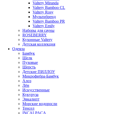
Valtery Miranda
Valtery Bamboo CL
Valtery Rosy
Мультибренд
Valtery Bamboo PR
Valtery Emily
Наборы для сауны
ROSEBERRY
Кухонные Valtery
Детская коллекция
Одеяла
Бамбук
Шелк
Пуховые
Шерсть
Детские ПИЛЛОУ
Микрофибра-Бамбук
Алоэ
Лён
Искусственные
Кукуруза
Эвкалипт
Морские водоросли
Тенсел
INCALPACA