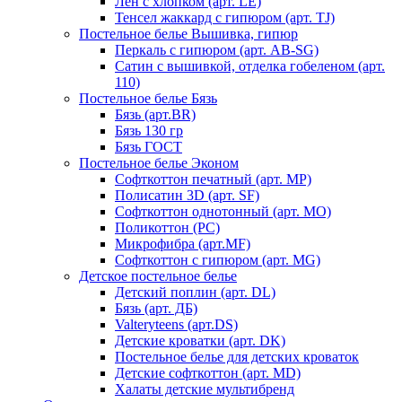
Лен с хлопком (арт. LE)
Тенсел жаккард с гипюром (арт. TJ)
Постельное белье Вышивка, гипюр
Перкаль с гипюром (арт. AB-SG)
Сатин с вышивкой, отделка гобеленом (арт.
110)
Постельное белье Бязь
Бязь (арт.BR)
Бязь 130 гр
Бязь ГОСТ
Постельное белье Эконом
Софткоттон печатный (арт. MР)
Полисатин 3D (арт. SF)
Софткоттон однотонный (арт. MO)
Поликоттон (PC)
Микрофибра (арт.MF)
Софткоттон с гипюром (арт. MG)
Детское постельное белье
Детский поплин (арт. DL)
Бязь (арт. ДБ)
Valteryteens (арт.DS)
Детские кроватки (арт. DK)
Постельное белье для детских кроваток
Детские софткоттон (арт. MD)
Халаты детские мультибренд