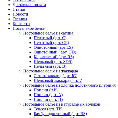
Доставка и оплата
Статьи
Новости
Отзывы
Контакты
Постельное белье
Постельное белье из сатина
Печатный (арт. С)
Печатный (арт. СL)
Однотонный (арт.LS)
Однотонный ( арт. OD)
Королевский (арт. RS)
Шелковый (арт. SDS)
Печатный (арт. В)
Постельное белье из жаккарда
Сатин-жаккард (арт. JC)
Шелковый жаккард (арт.L)
Постельное белье из хлопка полотняного плетения
Поплин (AP)
Поплин (арт. А)
Поплин (арт. П)
Постельное белье из натуральных волокон
Тенсел (арт. ТР)
Бамбук однотонный (арт. BS)