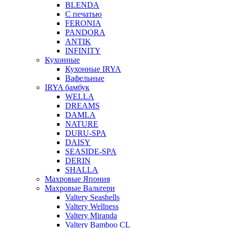
BLENDA
С печатью
FERONIA
PANDORA
ANTIK
INFINITY
Кухонные
Кухонные IRYA
Вафельные
IRYA бамбук
WELLA
DREAMS
DAMLA
NATURE
DURU-SPA
DAISY
SEASIDE-SPA
DERIN
SHALLA
Махровые Япония
Махровые Вальтери
Valtery Seashells
Valtery Wellness
Valtery Miranda
Valtery Bamboo CL