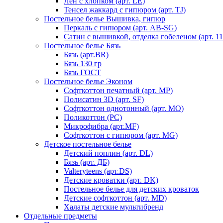
Лен с хлопком (арт. LE)
Тенсел жаккард с гипюром (арт. TJ)
Постельное белье Вышивка, гипюр
Перкаль с гипюром (арт. AB-SG)
Сатин с вышивкой, отделка гобеленом (арт. 11
Постельное белье Бязь
Бязь (арт.BR)
Бязь 130 гр
Бязь ГОСТ
Постельное белье Эконом
Софткоттон печатный (арт. MР)
Полисатин 3D (арт. SF)
Софткоттон однотонный (арт. MO)
Поликоттон (PC)
Микрофибра (арт.MF)
Софткоттон с гипюром (арт. MG)
Детское постельное белье
Детский поплин (арт. DL)
Бязь (арт. ДБ)
Valteryteens (арт.DS)
Детские кроватки (арт. DK)
Постельное белье для детских кроваток
Детские софткоттон (арт. MD)
Халаты детские мультибренд
Отдельные предметы