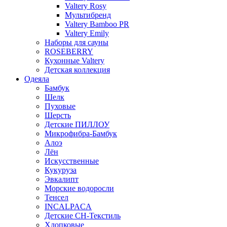
Valtery Rosy
Мультибренд
Valtery Bamboo PR
Valtery Emily
Наборы для сауны
ROSEBERRY
Кухонные Valtery
Детская коллекция
Одеяла
Бамбук
Шелк
Пуховые
Шерсть
Детские ПИЛЛОУ
Микрофибра-Бамбук
Алоэ
Лён
Искусственные
Кукуруза
Эвкалипт
Морские водоросли
Тенсел
INCALPACA
Детские СН-Текстиль
Хлопковые