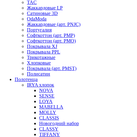
TAC
Жаккардовые LP
Сатиновые 3D
OdaModa
Жаккардовые (арт. PNJC)
Португалия
Софткоттон (арт. PMP)
Софткоттон (арт. PMO)
Покрывала XJ
Покрывала PPL
Трикотажные
Хлопковые
Покрывала (арт. PMST)
Полисатин
Полотенца
IRYA хлопок
NOVA
SENSE
LOYA
MABELLA
MOLLY
CLASSIS
Новогодний набор
CLASSY
TIFFANY