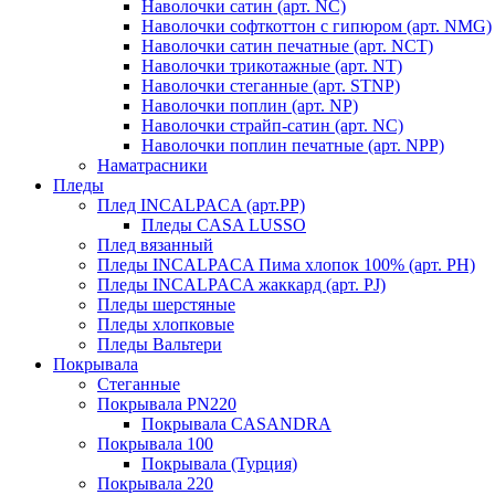
Наволочки сатин (арт. NC)
Наволочки софткоттон с гипюром (арт. NMG)
Наволочки сатин печатные (арт. NCT)
Наволочки трикотажные (арт. NT)
Наволочки стеганные (арт. STNP)
Наволочки поплин (арт. NP)
Наволочки страйп-сатин (арт. NC)
Наволочки поплин печатные (арт. NPP)
Наматрасники
Пледы
Плед INCALPACA (арт.PP)
Пледы CASA LUSSO
Плед вязанный
Пледы INCALPACA Пима хлопок 100% (арт. PH)
Пледы INCALPACA жаккард (арт. PJ)
Пледы шерстяные
Пледы хлопковые
Пледы Вальтери
Покрывала
Стеганные
Покрывала PN220
Покрывала CASANDRA
Покрывала 100
Покрывала (Турция)
Покрывала 220