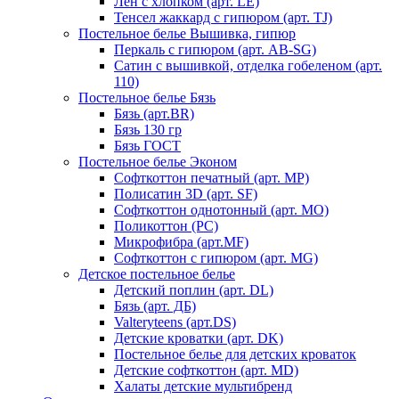
Лен с хлопком (арт. LE)
Тенсел жаккард с гипюром (арт. TJ)
Постельное белье Вышивка, гипюр
Перкаль с гипюром (арт. AB-SG)
Сатин с вышивкой, отделка гобеленом (арт.
110)
Постельное белье Бязь
Бязь (арт.BR)
Бязь 130 гр
Бязь ГОСТ
Постельное белье Эконом
Софткоттон печатный (арт. MР)
Полисатин 3D (арт. SF)
Софткоттон однотонный (арт. MO)
Поликоттон (PC)
Микрофибра (арт.MF)
Софткоттон с гипюром (арт. MG)
Детское постельное белье
Детский поплин (арт. DL)
Бязь (арт. ДБ)
Valteryteens (арт.DS)
Детские кроватки (арт. DK)
Постельное белье для детских кроваток
Детские софткоттон (арт. MD)
Халаты детские мультибренд