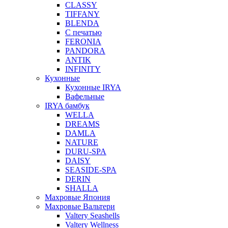
CLASSY
TIFFANY
BLENDA
С печатью
FERONIA
PANDORA
ANTIK
INFINITY
Кухонные
Кухонные IRYA
Вафельные
IRYA бамбук
WELLA
DREAMS
DAMLA
NATURE
DURU-SPA
DAISY
SEASIDE-SPA
DERIN
SHALLA
Махровые Япония
Махровые Вальтери
Valtery Seashells
Valtery Wellness