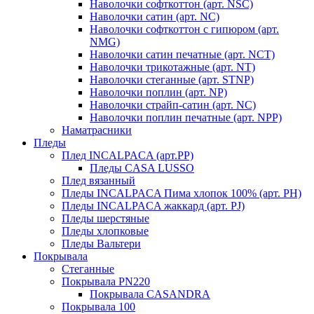
Наволочки софткоттон (арт. NSC)
Наволочки сатин (арт. NC)
Наволочки софткоттон с гипюром (арт.
NMG)
Наволочки сатин печатные (арт. NCT)
Наволочки трикотажные (арт. NT)
Наволочки стеганные (арт. STNP)
Наволочки поплин (арт. NP)
Наволочки страйп-сатин (арт. NC)
Наволочки поплин печатные (арт. NPP)
Наматрасники
Пледы
Плед INCALPACA (арт.PP)
Пледы CASA LUSSO
Плед вязанный
Пледы INCALPACA Пима хлопок 100% (арт. PH)
Пледы INCALPACA жаккард (арт. PJ)
Пледы шерстяные
Пледы хлопковые
Пледы Вальтери
Покрывала
Стеганные
Покрывала PN220
Покрывала CASANDRA
Покрывала 100