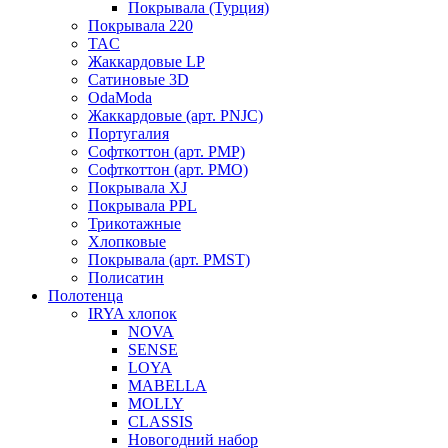
Покрывала (Турция)
Покрывала 220
TAC
Жаккардовые LP
Сатиновые 3D
OdaModa
Жаккардовые (арт. PNJC)
Португалия
Софткоттон (арт. PMP)
Софткоттон (арт. PMO)
Покрывала XJ
Покрывала PPL
Трикотажные
Хлопковые
Покрывала (арт. PMST)
Полисатин
Полотенца
IRYA хлопок
NOVA
SENSE
LOYA
MABELLA
MOLLY
CLASSIS
Новогодний набор