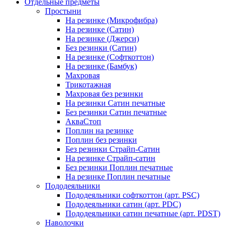
Отдельные предметы
Простыни
На резинке (Микрофибра)
На резинке (Сатин)
На резинке (Джерси)
Без резинки (Сатин)
На резинке (Софткоттон)
На резинке (Бамбук)
Махровая
Трикотажная
Махровая без резинки
На резинки Сатин печатные
Без резинки Сатин печатные
АкваСтоп
Поплин на резинке
Поплин без резинки
Без резинки Страйп-Сатин
На резинке Страйп-сатин
Без резинки Поплин печатные
На резинке Поплин печатные
Пододеяльники
Пододеяльники софткоттон (арт. PSC)
Пододеяльники сатин (арт. PDC)
Пододеяльники сатин печатные (арт. PDST)
Наволочки