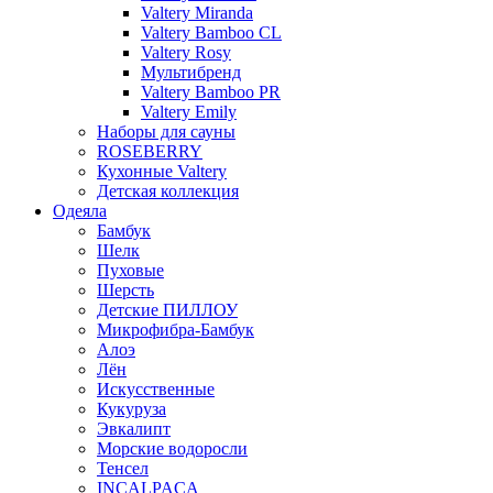
Valtery Miranda
Valtery Bamboo CL
Valtery Rosy
Мультибренд
Valtery Bamboo PR
Valtery Emily
Наборы для сауны
ROSEBERRY
Кухонные Valtery
Детская коллекция
Одеяла
Бамбук
Шелк
Пуховые
Шерсть
Детские ПИЛЛОУ
Микрофибра-Бамбук
Алоэ
Лён
Искусственные
Кукуруза
Эвкалипт
Морские водоросли
Тенсел
INCALPACA