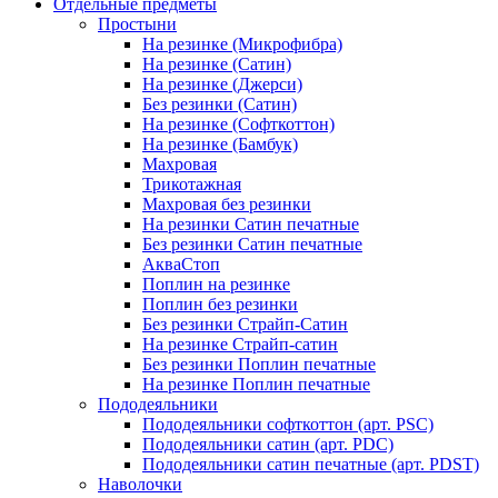
Отдельные предметы
Простыни
На резинке (Микрофибра)
На резинке (Сатин)
На резинке (Джерси)
Без резинки (Сатин)
На резинке (Софткоттон)
На резинке (Бамбук)
Махровая
Трикотажная
Махровая без резинки
На резинки Сатин печатные
Без резинки Сатин печатные
АкваСтоп
Поплин на резинке
Поплин без резинки
Без резинки Страйп-Сатин
На резинке Страйп-сатин
Без резинки Поплин печатные
На резинке Поплин печатные
Пододеяльники
Пододеяльники софткоттон (арт. PSC)
Пододеяльники сатин (арт. PDC)
Пододеяльники сатин печатные (арт. PDST)
Наволочки