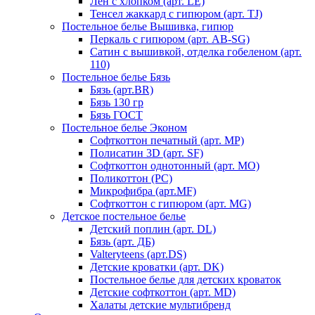
Лен с хлопком (арт. LE)
Тенсел жаккард с гипюром (арт. TJ)
Постельное белье Вышивка, гипюр
Перкаль с гипюром (арт. AB-SG)
Сатин с вышивкой, отделка гобеленом (арт.
110)
Постельное белье Бязь
Бязь (арт.BR)
Бязь 130 гр
Бязь ГОСТ
Постельное белье Эконом
Софткоттон печатный (арт. MР)
Полисатин 3D (арт. SF)
Софткоттон однотонный (арт. MO)
Поликоттон (PC)
Микрофибра (арт.MF)
Софткоттон с гипюром (арт. MG)
Детское постельное белье
Детский поплин (арт. DL)
Бязь (арт. ДБ)
Valteryteens (арт.DS)
Детские кроватки (арт. DK)
Постельное белье для детских кроваток
Детские софткоттон (арт. MD)
Халаты детские мультибренд