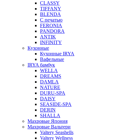
CLASSY
TIFFANY
BLENDA
С печатью
FERONIA
PANDORA
ANTIK
INFINITY
Кухонные
Кухонные IRYA
Вафельные
IRYA бамбук
WELLA
DREAMS
DAMLA
NATURE
DURU-SPA
DAISY
SEASIDE-SPA
DERIN
SHALLA
Махровые Япония
Махровые Вальтери
Valtery Seashells
Valtery Wellness