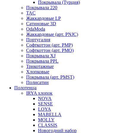
Покрывала (Турция)
Покрывала 220
TAC
Жаккардовые LP
Сатиновые 3D
OdaModa
Жаккардовые (арт. PNJC)
Португалия
Софткоттон (арт. PMP)
Софткоттон (арт. PMO)
Покрывала XJ
Покрывала PPL
Трикотажные
Хлопковые
Покрывала (арт. PMST)
Полисатин
Полотенца
IRYA хлопок
NOVA
SENSE
LOYA
MABELLA
MOLLY
CLASSIS
Новогодний набор