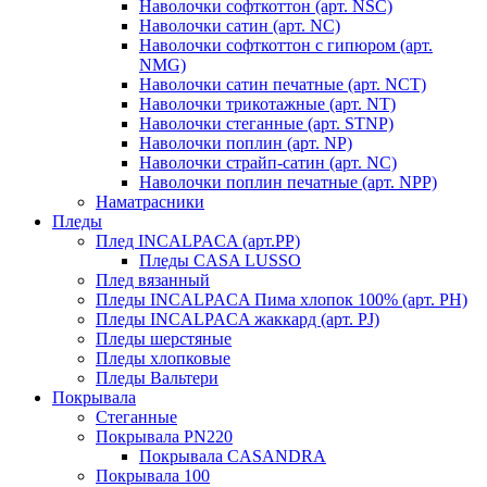
Наволочки софткоттон (арт. NSC)
Наволочки сатин (арт. NC)
Наволочки софткоттон с гипюром (арт.
NMG)
Наволочки сатин печатные (арт. NCT)
Наволочки трикотажные (арт. NT)
Наволочки стеганные (арт. STNP)
Наволочки поплин (арт. NP)
Наволочки страйп-сатин (арт. NC)
Наволочки поплин печатные (арт. NPP)
Наматрасники
Пледы
Плед INCALPACA (арт.PP)
Пледы CASA LUSSO
Плед вязанный
Пледы INCALPACA Пима хлопок 100% (арт. PH)
Пледы INCALPACA жаккард (арт. PJ)
Пледы шерстяные
Пледы хлопковые
Пледы Вальтери
Покрывала
Стеганные
Покрывала PN220
Покрывала CASANDRA
Покрывала 100