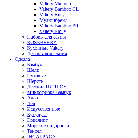
Valtery Miranda
Valtery Bamboo CL
Valtery Rosy
Мультибренд
Valtery Bamboo PR
Valtery Emily
Наборы для сауны
ROSEBERRY
Кухонные Valtery
Детская коллекция
Одеяла
Бамбук
Шелк
Пуховые
Шерсть
Детские ПИЛЛОУ
Микрофибра-Бамбук
Алоэ
Лён
Искусственные
Кукуруза
Эвкалипт
Морские водоросли
Тенсел
INCALPACA