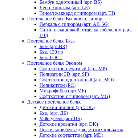
Бамбук однотонный (арт. BS)
Лен с хлопком (арт. LE)
Тенсел жаккард с гипюром (арт. TJ)
Постельное белье Вышивка, гипюр
Перкаль с гипюром (арт. AB-SG)
Сатин с вышивкой, отделка гобеленом (арт.
110)
Постельное белье Бязь
Бязь (арт.BR)
Бязь 130 гр
Бязь ГОСТ
Постельное белье Эконом
Софткоттон печатный (арт. MР)
Полисатин 3D (арт. SF)
Софткоттон однотонный (арт. MO)
Поликоттон (PC)
Микрофибра (арт.MF)
Софткоттон с гипюром (арт. MG)
Детское постельное белье
Детский поплин (арт. DL)
Бязь (арт. ДБ)
Valteryteens (арт.DS)
Детские кроватки (арт. DK)
Постельное белье для детских кроваток
Детские софткоттон (арт. MD)