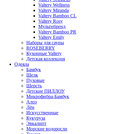
Valtery Wellness
Valtery Miranda
Valtery Bamboo CL
Valtery Rosy
Мультибренд
Valtery Bamboo PR
Valtery Emily
Наборы для сауны
ROSEBERRY
Кухонные Valtery
Детская коллекция
Одеяла
Бамбук
Шелк
Пуховые
Шерсть
Детские ПИЛЛОУ
Микрофибра-Бамбук
Алоэ
Лён
Искусственные
Кукуруза
Эвкалипт
Морские водоросли