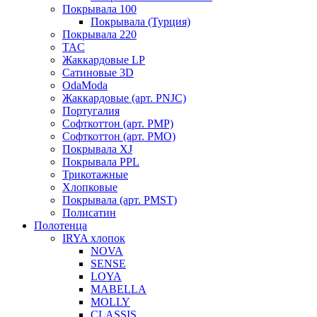
Покрывала 100
Покрывала (Турция)
Покрывала 220
TAC
Жаккардовые LP
Сатиновые 3D
OdaModa
Жаккардовые (арт. PNJC)
Португалия
Софткоттон (арт. PMP)
Софткоттон (арт. PMO)
Покрывала XJ
Покрывала PPL
Трикотажные
Хлопковые
Покрывала (арт. PMST)
Полисатин
Полотенца
IRYA хлопок
NOVA
SENSE
LOYA
MABELLA
MOLLY
CLASSIS