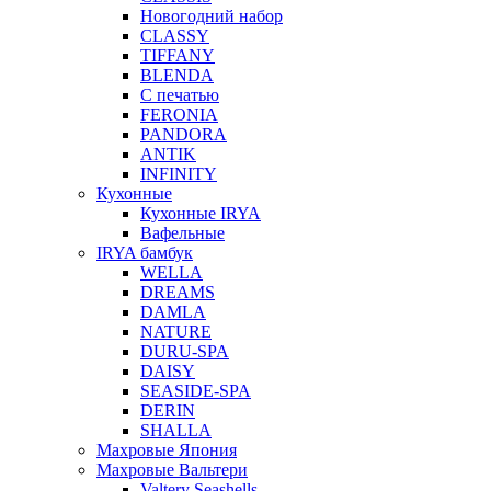
Новогодний набор
CLASSY
TIFFANY
BLENDA
С печатью
FERONIA
PANDORA
ANTIK
INFINITY
Кухонные
Кухонные IRYA
Вафельные
IRYA бамбук
WELLA
DREAMS
DAMLA
NATURE
DURU-SPA
DAISY
SEASIDE-SPA
DERIN
SHALLA
Махровые Япония
Махровые Вальтери
Valtery Seashells