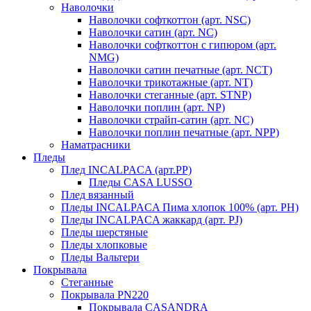
Наволочки
Наволочки софткоттон (арт. NSC)
Наволочки сатин (арт. NC)
Наволочки софткоттон с гипюром (арт.
NMG)
Наволочки сатин печатные (арт. NCT)
Наволочки трикотажные (арт. NT)
Наволочки стеганные (арт. STNP)
Наволочки поплин (арт. NP)
Наволочки страйп-сатин (арт. NC)
Наволочки поплин печатные (арт. NPP)
Наматрасники
Пледы
Плед INCALPACA (арт.PP)
Пледы CASA LUSSO
Плед вязанный
Пледы INCALPACA Пима хлопок 100% (арт. PH)
Пледы INCALPACA жаккард (арт. PJ)
Пледы шерстяные
Пледы хлопковые
Пледы Вальтери
Покрывала
Стеганные
Покрывала PN220
Покрывала CASANDRA