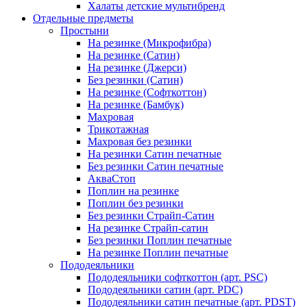
Халаты детские мультибренд
Отдельные предметы
Простыни
На резинке (Микрофибра)
На резинке (Сатин)
На резинке (Джерси)
Без резинки (Сатин)
На резинке (Софткоттон)
На резинке (Бамбук)
Махровая
Трикотажная
Махровая без резинки
На резинки Сатин печатные
Без резинки Сатин печатные
АкваСтоп
Поплин на резинке
Поплин без резинки
Без резинки Страйп-Сатин
На резинке Страйп-сатин
Без резинки Поплин печатные
На резинке Поплин печатные
Пододеяльники
Пододеяльники софткоттон (арт. PSC)
Пододеяльники сатин (арт. PDC)
Пододеяльники сатин печатные (арт. PDST)