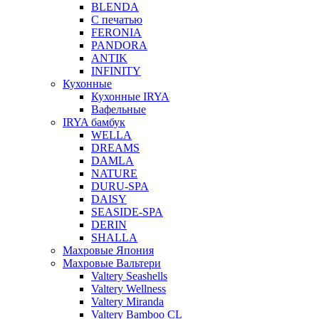
BLENDA
С печатью
FERONIA
PANDORA
ANTIK
INFINITY
Кухонные
Кухонные IRYA
Вафельные
IRYA бамбук
WELLA
DREAMS
DAMLA
NATURE
DURU-SPA
DAISY
SEASIDE-SPA
DERIN
SHALLA
Махровые Япония
Махровые Вальтери
Valtery Seashells
Valtery Wellness
Valtery Miranda
Valtery Bamboo CL