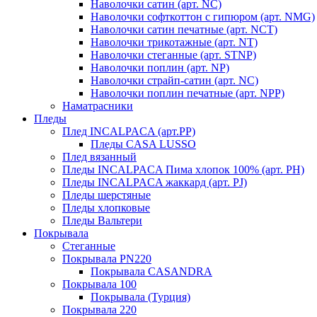
Наволочки сатин (арт. NC)
Наволочки софткоттон с гипюром (арт. NMG)
Наволочки сатин печатные (арт. NCT)
Наволочки трикотажные (арт. NT)
Наволочки стеганные (арт. STNP)
Наволочки поплин (арт. NP)
Наволочки страйп-сатин (арт. NC)
Наволочки поплин печатные (арт. NPP)
Наматрасники
Пледы
Плед INCALPACA (арт.PP)
Пледы CASA LUSSO
Плед вязанный
Пледы INCALPACA Пима хлопок 100% (арт. PH)
Пледы INCALPACA жаккард (арт. PJ)
Пледы шерстяные
Пледы хлопковые
Пледы Вальтери
Покрывала
Стеганные
Покрывала PN220
Покрывала CASANDRA
Покрывала 100
Покрывала (Турция)
Покрывала 220