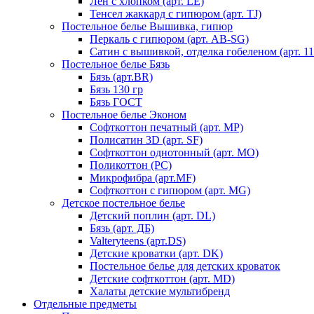
Лен с хлопком (арт. LE)
Тенсел жаккард с гипюром (арт. TJ)
Постельное белье Вышивка, гипюр
Перкаль с гипюром (арт. AB-SG)
Сатин с вышивкой, отделка гобеленом (арт. 11
Постельное белье Бязь
Бязь (арт.BR)
Бязь 130 гр
Бязь ГОСТ
Постельное белье Эконом
Софткоттон печатный (арт. MР)
Полисатин 3D (арт. SF)
Софткоттон однотонный (арт. MO)
Поликоттон (PC)
Микрофибра (арт.MF)
Софткоттон с гипюром (арт. MG)
Детское постельное белье
Детский поплин (арт. DL)
Бязь (арт. ДБ)
Valteryteens (арт.DS)
Детские кроватки (арт. DK)
Постельное белье для детских кроваток
Детские софткоттон (арт. MD)
Халаты детские мультибренд
Отдельные предметы