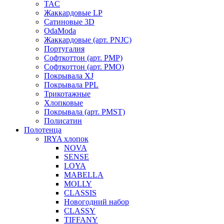
TAC
Жаккардовые LP
Сатиновые 3D
OdaModa
Жаккардовые (арт. PNJC)
Португалия
Софткоттон (арт. PMP)
Софткоттон (арт. PMO)
Покрывала XJ
Покрывала PPL
Трикотажные
Хлопковые
Покрывала (арт. PMST)
Полисатин
Полотенца
IRYA хлопок
NOVA
SENSE
LOYA
MABELLA
MOLLY
CLASSIS
Новогодний набор
CLASSY
TIFFANY