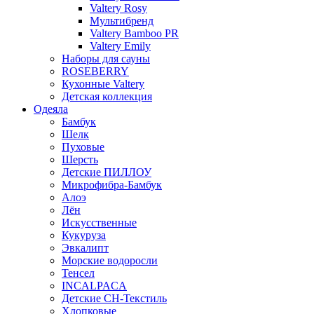
Valtery Rosy
Мультибренд
Valtery Bamboo PR
Valtery Emily
Наборы для сауны
ROSEBERRY
Кухонные Valtery
Детская коллекция
Одеяла
Бамбук
Шелк
Пуховые
Шерсть
Детские ПИЛЛОУ
Микрофибра-Бамбук
Алоэ
Лён
Искусственные
Кукуруза
Эвкалипт
Морские водоросли
Тенсел
INCALPACA
Детские СН-Текстиль
Хлопковые