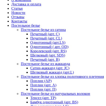
Доставка и оплата
Статьи
Новости
Отзывы
Контакты
Постельное белье
Постельное белье из сатина
Печатный (арт. С)
Печатный (арт. СL)
Однотонный (арт.LS)
Однотонный ( арт. OD)
Королевский (арт. RS)
Шелковый (арт. SDS)
Печатный (арт. В)
Постельное белье из жаккарда
Сатин-жаккард (арт. JC)
Шелковый жаккард (арт.L)
Постельное белье из хлопка полотняного плетения
Поплин (AP)
Поплин (арт. А)
Поплин (арт. П)
Постельное белье из натуральных волокон
Тенсел (арт. ТР)
Бамбук однотонный (арт. BS)