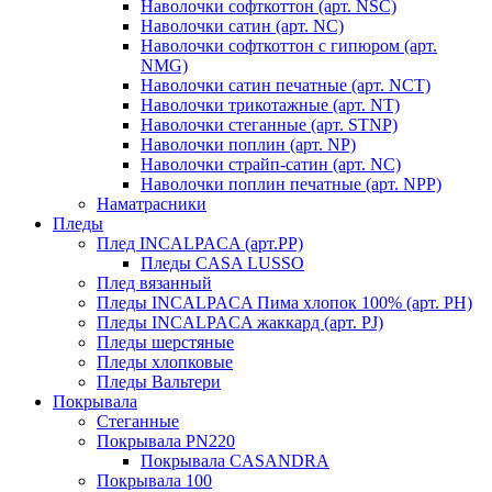
Наволочки софткоттон (арт. NSC)
Наволочки сатин (арт. NC)
Наволочки софткоттон с гипюром (арт.
NMG)
Наволочки сатин печатные (арт. NCT)
Наволочки трикотажные (арт. NT)
Наволочки стеганные (арт. STNP)
Наволочки поплин (арт. NP)
Наволочки страйп-сатин (арт. NC)
Наволочки поплин печатные (арт. NPP)
Наматрасники
Пледы
Плед INCALPACA (арт.PP)
Пледы CASA LUSSO
Плед вязанный
Пледы INCALPACA Пима хлопок 100% (арт. PH)
Пледы INCALPACA жаккард (арт. PJ)
Пледы шерстяные
Пледы хлопковые
Пледы Вальтери
Покрывала
Стеганные
Покрывала PN220
Покрывала CASANDRA
Покрывала 100