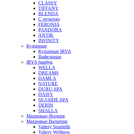
CLASSY
TIFFANY
BLENDA
С печатью
FERONIA
PANDORA
ANTIK
INFINITY
Кухонные
Кухонные IRYA
Вафельные
IRYA бамбук
WELLA
DREAMS
DAMLA
NATURE
DURU-SPA
DAISY
SEASIDE-SPA
DERIN
SHALLA
Махровые Япония
Махровые Вальтери
Valtery Seashells
Valtery Wellness