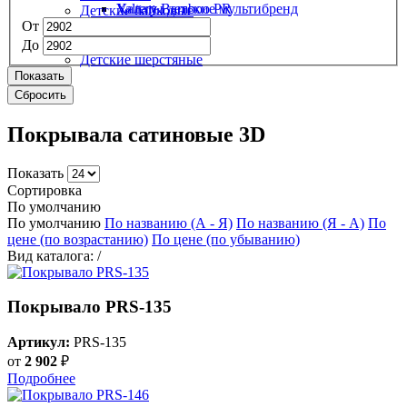
Халаты детские мультибренд
Valtery Bamboo PR
Детские байковые
Valtery Emily
От
Полушерстяные
Шерстяные
До
Детские шерстяные
Показать
Сбросить
Покрывала сатиновые 3D
Показать
Сортировка
По умолчанию
По умолчанию
По названию (А - Я)
По названию (Я - А)
По
цене (по возрастанию)
По цене (по убыванию)
Вид каталога:
/
Покрывало PRS-135
Артикул:
PRS-135
от
2 902
₽
Подробнее