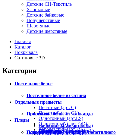
Детские СН-Текстиль
Хлопковые
Детские байковые
Полушерстяные
Шерстяные
Детские шерстяные
Главная
Каталог
Покрывала
Сатиновые 3D
Категории
Постельное белье
Постельное белье из сатина
Отдельные предметы
Печатный (арт. С)
Печатный (арт. СL)
Постельное белье из жаккарда
Простыни
Однотонный (арт.LS)
Пледы
Однотонный ( арт. OD)
Сатин-жаккард (арт. JC)
На резинке (Микрофибра)
Королевский (арт. RS)
Шелковый жаккард (арт.L)
На резинке (Сатин)
Постельное белье из хлопка полотняного
Пододеяльники
Плед INCALPACA (арт.PP)
Шелковый (арт. SDS)