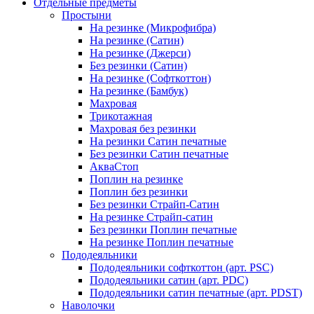
Отдельные предметы
Простыни
На резинке (Микрофибра)
На резинке (Сатин)
На резинке (Джерси)
Без резинки (Сатин)
На резинке (Софткоттон)
На резинке (Бамбук)
Махровая
Трикотажная
Махровая без резинки
На резинки Сатин печатные
Без резинки Сатин печатные
АкваСтоп
Поплин на резинке
Поплин без резинки
Без резинки Страйп-Сатин
На резинке Страйп-сатин
Без резинки Поплин печатные
На резинке Поплин печатные
Пододеяльники
Пододеяльники софткоттон (арт. PSC)
Пододеяльники сатин (арт. PDC)
Пододеяльники сатин печатные (арт. PDST)
Наволочки