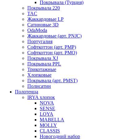
Покрывала (Турция)
Покрывала 220
TAC
Жаккардовые LP
Сатиновые 3D
OdaModa
Жаккардовые (арт. PNJC)
Португалия
Софткоттон (арт. PMP)
Софткоттон (арт. PMO)
Покрывала XJ
Покрывала PPL
Трикотажные
Хлопковые
Покрывала (арт. PMST)
Полисатин
Полотенца
IRYA хлопок
NOVA
SENSE
LOYA
MABELLA
MOLLY
CLASSIS
Новогодний набор