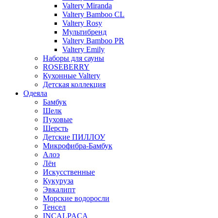
Valtery Miranda
Valtery Bamboo CL
Valtery Rosy
Мультибренд
Valtery Bamboo PR
Valtery Emily
Наборы для сауны
ROSEBERRY
Кухонные Valtery
Детская коллекция
Одеяла
Бамбук
Шелк
Пуховые
Шерсть
Детские ПИЛЛОУ
Микрофибра-Бамбук
Алоэ
Лён
Искусственные
Кукуруза
Эвкалипт
Морские водоросли
Тенсел
INCALPACA