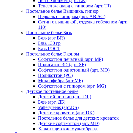
Лен с хлопком (арт. LE)
Тенсел жаккард с гипюром (арт. TJ)
Постельное белье Вышивка, гипюр
Перкаль с гипюром (арт. AB-SG)
Сатин с вышивкой, отделка гобеленом (арт.
110)
Постельное белье Бязь
Бязь (арт.BR)
Бязь 130 гр
Бязь ГОСТ
Постельное белье Эконом
Софткоттон печатный (арт. MР)
Полисатин 3D (арт. SF)
Софткоттон однотонный (арт. MO)
Поликоттон (PC)
Микрофибра (арт.MF)
Софткоттон с гипюром (арт. MG)
Детское постельное белье
Детский поплин (арт. DL)
Бязь (арт. ДБ)
Valteryteens (арт.DS)
Детские кроватки (арт. DK)
Постельное белье для детских кроваток
Детские софткоттон (арт. MD)
Халаты детские мультибренд