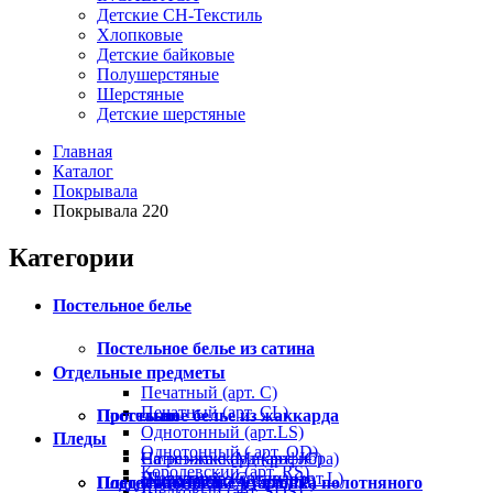
Детские СН-Текстиль
Хлопковые
Детские байковые
Полушерстяные
Шерстяные
Детские шерстяные
Главная
Каталог
Покрывала
Покрывала 220
Категории
Постельное белье
Постельное белье из сатина
Отдельные предметы
Печатный (арт. С)
Печатный (арт. СL)
Постельное белье из жаккарда
Простыни
Однотонный (арт.LS)
Пледы
Однотонный ( арт. OD)
Сатин-жаккард (арт. JC)
На резинке (Микрофибра)
Королевский (арт. RS)
Шелковый жаккард (арт.L)
На резинке (Сатин)
Постельное белье из хлопка полотняного
Пододеяльники
Плед INCALPACA (арт.PP)
Шелковый (арт. SDS)