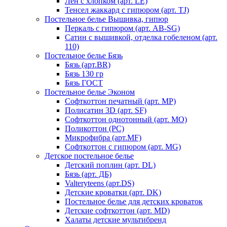
Лен с хлопком (арт. LE)
Тенсел жаккард с гипюром (арт. TJ)
Постельное белье Вышивка, гипюр
Перкаль с гипюром (арт. AB-SG)
Сатин с вышивкой, отделка гобеленом (арт.
110)
Постельное белье Бязь
Бязь (арт.BR)
Бязь 130 гр
Бязь ГОСТ
Постельное белье Эконом
Софткоттон печатный (арт. MР)
Полисатин 3D (арт. SF)
Софткоттон однотонный (арт. MO)
Поликоттон (PC)
Микрофибра (арт.MF)
Софткоттон с гипюром (арт. MG)
Детское постельное белье
Детский поплин (арт. DL)
Бязь (арт. ДБ)
Valteryteens (арт.DS)
Детские кроватки (арт. DK)
Постельное белье для детских кроваток
Детские софткоттон (арт. MD)
Халаты детские мультибренд