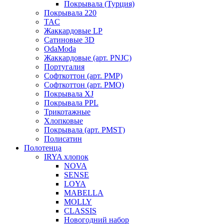
Покрывала (Турция)
Покрывала 220
TAC
Жаккардовые LP
Сатиновые 3D
OdaModa
Жаккардовые (арт. PNJC)
Португалия
Софткоттон (арт. PMP)
Софткоттон (арт. PMO)
Покрывала XJ
Покрывала PPL
Трикотажные
Хлопковые
Покрывала (арт. PMST)
Полисатин
Полотенца
IRYA хлопок
NOVA
SENSE
LOYA
MABELLA
MOLLY
CLASSIS
Новогодний набор