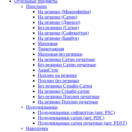
Отдельные предметы
Простыни
На резинке (Микрофибра)
На резинке (Сатин)
На резинке (Джерси)
Без резинки (Сатин)
На резинке (Софткоттон)
На резинке (Бамбук)
Махровая
Трикотажная
Махровая без резинки
На резинки Сатин печатные
Без резинки Сатин печатные
АкваСтоп
Поплин на резинке
Поплин без резинки
Без резинки Страйп-Сатин
На резинке Страйп-сатин
Без резинки Поплин печатные
На резинке Поплин печатные
Пододеяльники
Пододеяльники софткоттон (арт. PSC)
Пододеяльники сатин (арт. PDC)
Пододеяльники сатин печатные (арт. PDST)
Наволочки