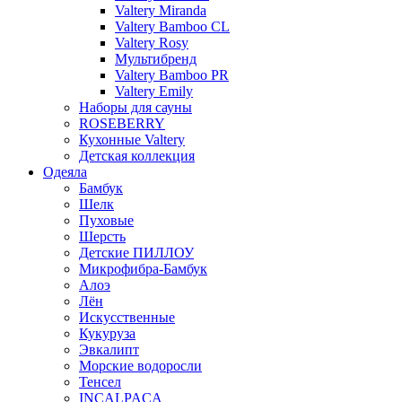
Valtery Miranda
Valtery Bamboo CL
Valtery Rosy
Мультибренд
Valtery Bamboo PR
Valtery Emily
Наборы для сауны
ROSEBERRY
Кухонные Valtery
Детская коллекция
Одеяла
Бамбук
Шелк
Пуховые
Шерсть
Детские ПИЛЛОУ
Микрофибра-Бамбук
Алоэ
Лён
Искусственные
Кукуруза
Эвкалипт
Морские водоросли
Тенсел
INCALPACA