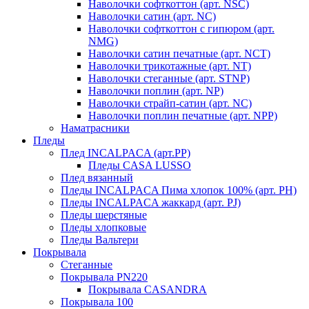
Наволочки софткоттон (арт. NSC)
Наволочки сатин (арт. NC)
Наволочки софткоттон с гипюром (арт.
NMG)
Наволочки сатин печатные (арт. NCT)
Наволочки трикотажные (арт. NT)
Наволочки стеганные (арт. STNP)
Наволочки поплин (арт. NP)
Наволочки страйп-сатин (арт. NC)
Наволочки поплин печатные (арт. NPP)
Наматрасники
Пледы
Плед INCALPACA (арт.PP)
Пледы CASA LUSSO
Плед вязанный
Пледы INCALPACA Пима хлопок 100% (арт. PH)
Пледы INCALPACA жаккард (арт. PJ)
Пледы шерстяные
Пледы хлопковые
Пледы Вальтери
Покрывала
Стеганные
Покрывала PN220
Покрывала CASANDRA
Покрывала 100