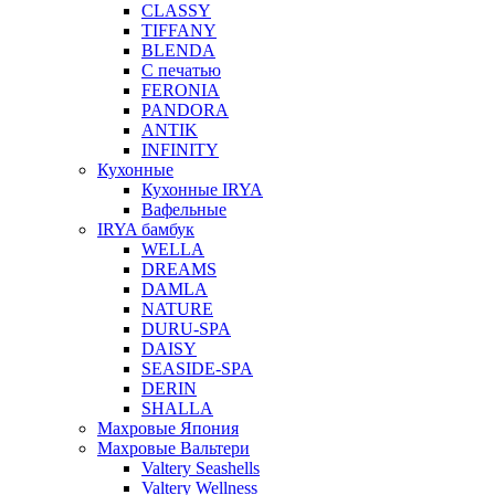
CLASSY
TIFFANY
BLENDA
С печатью
FERONIA
PANDORA
ANTIK
INFINITY
Кухонные
Кухонные IRYA
Вафельные
IRYA бамбук
WELLA
DREAMS
DAMLA
NATURE
DURU-SPA
DAISY
SEASIDE-SPA
DERIN
SHALLA
Махровые Япония
Махровые Вальтери
Valtery Seashells
Valtery Wellness