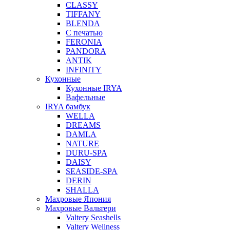
CLASSY
TIFFANY
BLENDA
С печатью
FERONIA
PANDORA
ANTIK
INFINITY
Кухонные
Кухонные IRYA
Вафельные
IRYA бамбук
WELLA
DREAMS
DAMLA
NATURE
DURU-SPA
DAISY
SEASIDE-SPA
DERIN
SHALLA
Махровые Япония
Махровые Вальтери
Valtery Seashells
Valtery Wellness