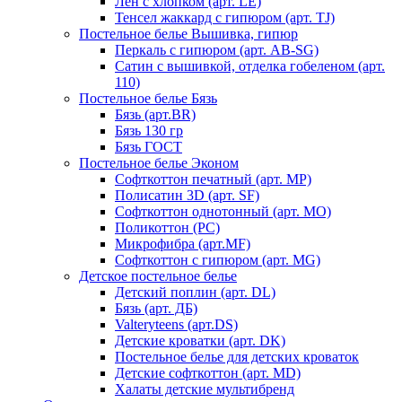
Лен с хлопком (арт. LE)
Тенсел жаккард с гипюром (арт. TJ)
Постельное белье Вышивка, гипюр
Перкаль с гипюром (арт. AB-SG)
Сатин с вышивкой, отделка гобеленом (арт.
110)
Постельное белье Бязь
Бязь (арт.BR)
Бязь 130 гр
Бязь ГОСТ
Постельное белье Эконом
Софткоттон печатный (арт. MР)
Полисатин 3D (арт. SF)
Софткоттон однотонный (арт. MO)
Поликоттон (PC)
Микрофибра (арт.MF)
Софткоттон с гипюром (арт. MG)
Детское постельное белье
Детский поплин (арт. DL)
Бязь (арт. ДБ)
Valteryteens (арт.DS)
Детские кроватки (арт. DK)
Постельное белье для детских кроваток
Детские софткоттон (арт. MD)
Халаты детские мультибренд