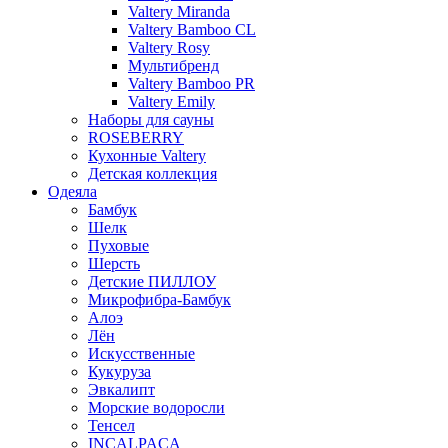
Valtery Miranda
Valtery Bamboo CL
Valtery Rosy
Мультибренд
Valtery Bamboo PR
Valtery Emily
Наборы для сауны
ROSEBERRY
Кухонные Valtery
Детская коллекция
Одеяла
Бамбук
Шелк
Пуховые
Шерсть
Детские ПИЛЛОУ
Микрофибра-Бамбук
Алоэ
Лён
Искусственные
Кукуруза
Эвкалипт
Морские водоросли
Тенсел
INCALPACA