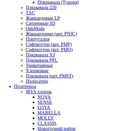
Покрывала (Турция)
Покрывала 220
TAC
Жаккардовые LP
Сатиновые 3D
OdaModa
Жаккардовые (арт. PNJC)
Португалия
Софткоттон (арт. PMP)
Софткоттон (арт. PMO)
Покрывала XJ
Покрывала PPL
Трикотажные
Хлопковые
Покрывала (арт. PMST)
Полисатин
Полотенца
IRYA хлопок
NOVA
SENSE
LOYA
MABELLA
MOLLY
CLASSIS
Новогодний набор