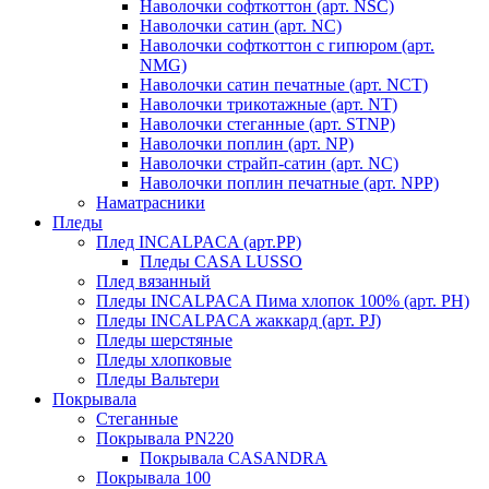
Наволочки софткоттон (арт. NSC)
Наволочки сатин (арт. NC)
Наволочки софткоттон с гипюром (арт.
NMG)
Наволочки сатин печатные (арт. NCT)
Наволочки трикотажные (арт. NT)
Наволочки стеганные (арт. STNP)
Наволочки поплин (арт. NP)
Наволочки страйп-сатин (арт. NC)
Наволочки поплин печатные (арт. NPP)
Наматрасники
Пледы
Плед INCALPACA (арт.PP)
Пледы CASA LUSSO
Плед вязанный
Пледы INCALPACA Пима хлопок 100% (арт. PH)
Пледы INCALPACA жаккард (арт. PJ)
Пледы шерстяные
Пледы хлопковые
Пледы Вальтери
Покрывала
Стеганные
Покрывала PN220
Покрывала CASANDRA
Покрывала 100