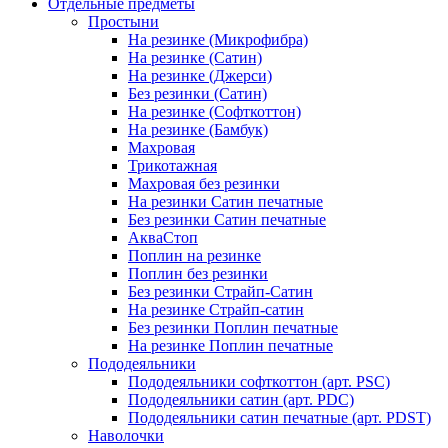
Отдельные предметы
Простыни
На резинке (Микрофибра)
На резинке (Сатин)
На резинке (Джерси)
Без резинки (Сатин)
На резинке (Софткоттон)
На резинке (Бамбук)
Махровая
Трикотажная
Махровая без резинки
На резинки Сатин печатные
Без резинки Сатин печатные
АкваСтоп
Поплин на резинке
Поплин без резинки
Без резинки Страйп-Сатин
На резинке Страйп-сатин
Без резинки Поплин печатные
На резинке Поплин печатные
Пододеяльники
Пододеяльники софткоттон (арт. PSC)
Пододеяльники сатин (арт. PDC)
Пододеяльники сатин печатные (арт. PDST)
Наволочки