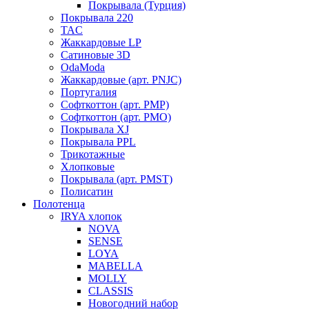
Покрывала (Турция)
Покрывала 220
TAC
Жаккардовые LP
Сатиновые 3D
OdaModa
Жаккардовые (арт. PNJC)
Португалия
Софткоттон (арт. PMP)
Софткоттон (арт. PMO)
Покрывала XJ
Покрывала PPL
Трикотажные
Хлопковые
Покрывала (арт. PMST)
Полисатин
Полотенца
IRYA хлопок
NOVA
SENSE
LOYA
MABELLA
MOLLY
CLASSIS
Новогодний набор