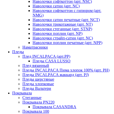
Наволочки софткоттон (арт. NSC)
Наволочки сатин (арт. NC)
Наволочки софткоттон с гипюром (арт.
NMG)
Наволочки сатин печатные (арт. NCT)
Наволочки трикотажные (арт. NT)
Наволочки стеганные (арт. STNP)
Наволочки поплин (арт. NP)
Наволочки страйп-сатин (арт. NC)
Наволочки поплин печатные (арт. NPP)
Наматрасники
Пледы
Плед INCALPACA (арт.PP)
Пледы CASA LUSSO
Плед вязанный
Пледы INCALPACA Пима хлопок 100% (арт. PH)
Пледы INCALPACA жаккард (арт. PJ)
Пледы шерстяные
Пледы хлопковые
Пледы Вальтери
Покрывала
Стеганные
Покрывала PN220
Покрывала CASANDRA
Покрывала 100