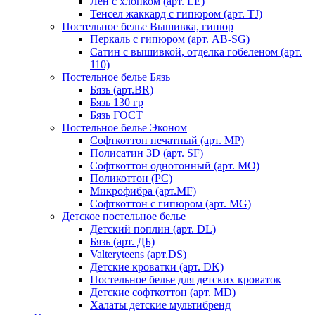
Лен с хлопком (арт. LE)
Тенсел жаккард с гипюром (арт. TJ)
Постельное белье Вышивка, гипюр
Перкаль с гипюром (арт. AB-SG)
Сатин с вышивкой, отделка гобеленом (арт.
110)
Постельное белье Бязь
Бязь (арт.BR)
Бязь 130 гр
Бязь ГОСТ
Постельное белье Эконом
Софткоттон печатный (арт. MР)
Полисатин 3D (арт. SF)
Софткоттон однотонный (арт. MO)
Поликоттон (PC)
Микрофибра (арт.MF)
Софткоттон с гипюром (арт. MG)
Детское постельное белье
Детский поплин (арт. DL)
Бязь (арт. ДБ)
Valteryteens (арт.DS)
Детские кроватки (арт. DK)
Постельное белье для детских кроваток
Детские софткоттон (арт. MD)
Халаты детские мультибренд