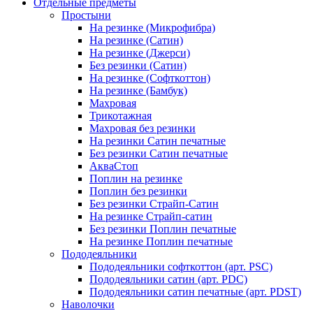
Отдельные предметы
Простыни
На резинке (Микрофибра)
На резинке (Сатин)
На резинке (Джерси)
Без резинки (Сатин)
На резинке (Софткоттон)
На резинке (Бамбук)
Махровая
Трикотажная
Махровая без резинки
На резинки Сатин печатные
Без резинки Сатин печатные
АкваСтоп
Поплин на резинке
Поплин без резинки
Без резинки Страйп-Сатин
На резинке Страйп-сатин
Без резинки Поплин печатные
На резинке Поплин печатные
Пододеяльники
Пододеяльники софткоттон (арт. PSC)
Пододеяльники сатин (арт. PDC)
Пододеяльники сатин печатные (арт. PDST)
Наволочки