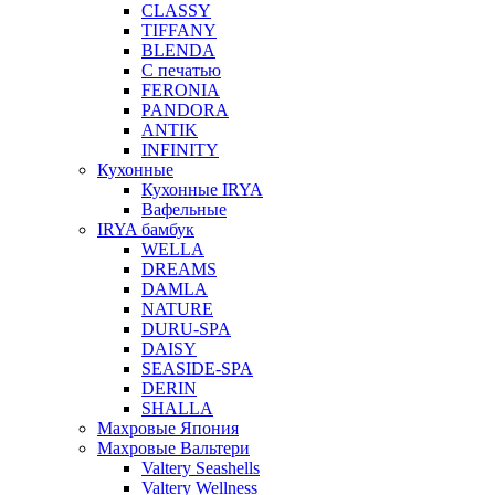
CLASSY
TIFFANY
BLENDA
С печатью
FERONIA
PANDORA
ANTIK
INFINITY
Кухонные
Кухонные IRYA
Вафельные
IRYA бамбук
WELLA
DREAMS
DAMLA
NATURE
DURU-SPA
DAISY
SEASIDE-SPA
DERIN
SHALLA
Махровые Япония
Махровые Вальтери
Valtery Seashells
Valtery Wellness