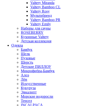
Valtery Miranda
Valtery Bamboo CL
Valtery Rosy
Мультибренд
Valtery Bamboo PR
Valtery Emily
Наборы для сауны
ROSEBERRY
Кухонные Valtery
Детская коллекция
Одеяла
Бамбук
Шелк
Пуховые
Шерсть
Детские ПИЛЛОУ
Микрофибра-Бамбук
Алоэ
Лён
Искусственные
Кукуруза
Эвкалипт
Морские водоросли
Тенсел
INCALPACA