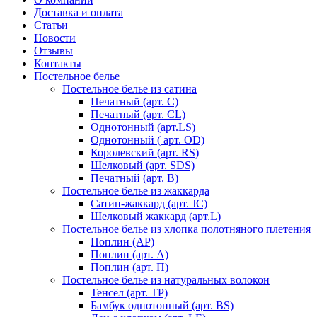
Доставка и оплата
Статьи
Новости
Отзывы
Контакты
Постельное белье
Постельное белье из сатина
Печатный (арт. С)
Печатный (арт. СL)
Однотонный (арт.LS)
Однотонный ( арт. OD)
Королевский (арт. RS)
Шелковый (арт. SDS)
Печатный (арт. В)
Постельное белье из жаккарда
Сатин-жаккард (арт. JC)
Шелковый жаккард (арт.L)
Постельное белье из хлопка полотняного плетения
Поплин (AP)
Поплин (арт. А)
Поплин (арт. П)
Постельное белье из натуральных волокон
Тенсел (арт. ТР)
Бамбук однотонный (арт. BS)