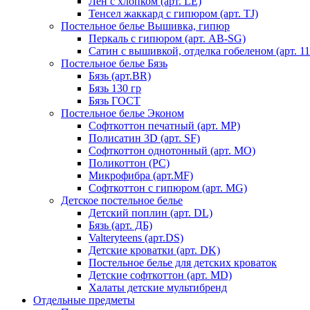
Лен с хлопком (арт. LE)
Тенсел жаккард с гипюром (арт. TJ)
Постельное белье Вышивка, гипюр
Перкаль с гипюром (арт. AB-SG)
Сатин с вышивкой, отделка гобеленом (арт. 11
Постельное белье Бязь
Бязь (арт.BR)
Бязь 130 гр
Бязь ГОСТ
Постельное белье Эконом
Софткоттон печатный (арт. MР)
Полисатин 3D (арт. SF)
Софткоттон однотонный (арт. MO)
Поликоттон (PC)
Микрофибра (арт.MF)
Софткоттон с гипюром (арт. MG)
Детское постельное белье
Детский поплин (арт. DL)
Бязь (арт. ДБ)
Valteryteens (арт.DS)
Детские кроватки (арт. DK)
Постельное белье для детских кроваток
Детские софткоттон (арт. MD)
Халаты детские мультибренд
Отдельные предметы