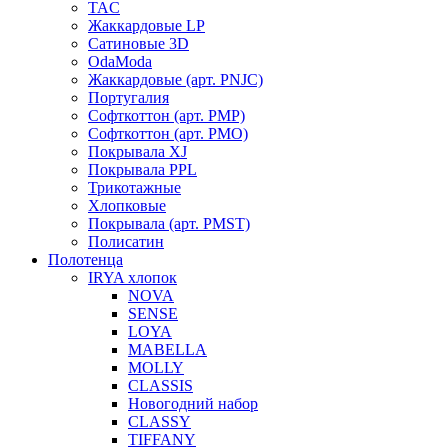
TAC
Жаккардовые LP
Сатиновые 3D
OdaModa
Жаккардовые (арт. PNJC)
Португалия
Софткоттон (арт. PMP)
Софткоттон (арт. PMO)
Покрывала XJ
Покрывала PPL
Трикотажные
Хлопковые
Покрывала (арт. PMST)
Полисатин
Полотенца
IRYA хлопок
NOVA
SENSE
LOYA
MABELLA
MOLLY
CLASSIS
Новогодний набор
CLASSY
TIFFANY