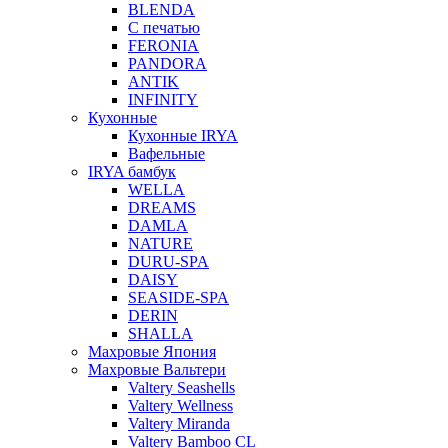
BLENDA
С печатью
FERONIA
PANDORA
ANTIK
INFINITY
Кухонные
Кухонные IRYA
Вафельные
IRYA бамбук
WELLA
DREAMS
DAMLA
NATURE
DURU-SPA
DAISY
SEASIDE-SPA
DERIN
SHALLA
Махровые Япония
Махровые Вальтери
Valtery Seashells
Valtery Wellness
Valtery Miranda
Valtery Bamboo CL