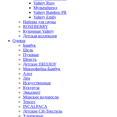
Valtery Rosy
Мультибренд
Valtery Bamboo PR
Valtery Emily
Наборы для сауны
ROSEBERRY
Кухонные Valtery
Детская коллекция
Одеяла
Бамбук
Шелк
Пуховые
Шерсть
Детские ПИЛЛОУ
Микрофибра-Бамбук
Алоэ
Лён
Искусственные
Кукуруза
Эвкалипт
Морские водоросли
Тенсел
INCALPACA
Детские СН-Текстиль
Хлопковые