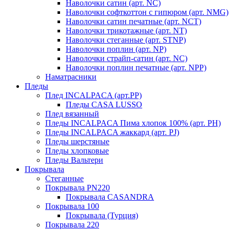
Наволочки сатин (арт. NC)
Наволочки софткоттон с гипюром (арт. NMG)
Наволочки сатин печатные (арт. NCT)
Наволочки трикотажные (арт. NT)
Наволочки стеганные (арт. STNP)
Наволочки поплин (арт. NP)
Наволочки страйп-сатин (арт. NC)
Наволочки поплин печатные (арт. NPP)
Наматрасники
Пледы
Плед INCALPACA (арт.PP)
Пледы CASA LUSSO
Плед вязанный
Пледы INCALPACA Пима хлопок 100% (арт. PH)
Пледы INCALPACA жаккард (арт. PJ)
Пледы шерстяные
Пледы хлопковые
Пледы Вальтери
Покрывала
Стеганные
Покрывала PN220
Покрывала CASANDRA
Покрывала 100
Покрывала (Турция)
Покрывала 220