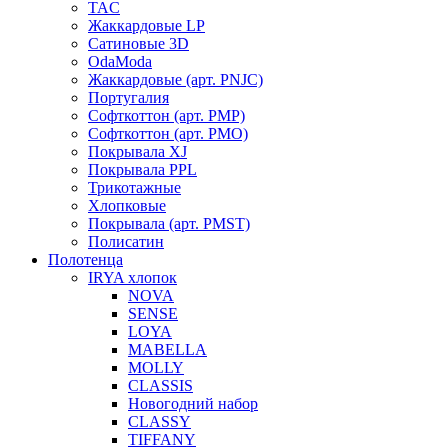
TAC
Жаккардовые LP
Сатиновые 3D
OdaModa
Жаккардовые (арт. PNJC)
Португалия
Софткоттон (арт. PMP)
Софткоттон (арт. PMO)
Покрывала XJ
Покрывала PPL
Трикотажные
Хлопковые
Покрывала (арт. PMST)
Полисатин
Полотенца
IRYA хлопок
NOVA
SENSE
LOYA
MABELLA
MOLLY
CLASSIS
Новогодний набор
CLASSY
TIFFANY