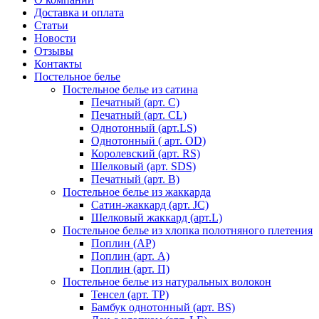
Доставка и оплата
Статьи
Новости
Отзывы
Контакты
Постельное белье
Постельное белье из сатина
Печатный (арт. С)
Печатный (арт. СL)
Однотонный (арт.LS)
Однотонный ( арт. OD)
Королевский (арт. RS)
Шелковый (арт. SDS)
Печатный (арт. В)
Постельное белье из жаккарда
Сатин-жаккард (арт. JC)
Шелковый жаккард (арт.L)
Постельное белье из хлопка полотняного плетения
Поплин (AP)
Поплин (арт. А)
Поплин (арт. П)
Постельное белье из натуральных волокон
Тенсел (арт. ТР)
Бамбук однотонный (арт. BS)