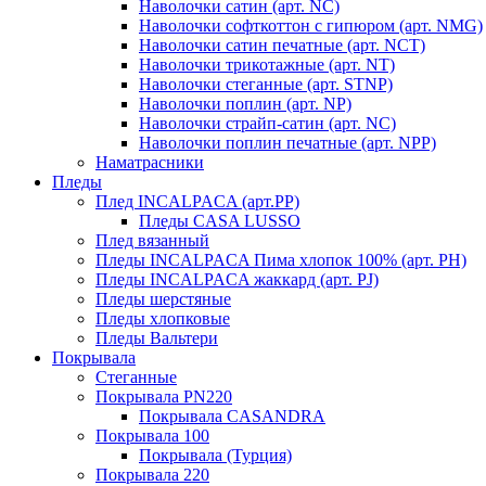
Наволочки сатин (арт. NC)
Наволочки софткоттон с гипюром (арт. NMG)
Наволочки сатин печатные (арт. NCT)
Наволочки трикотажные (арт. NT)
Наволочки стеганные (арт. STNP)
Наволочки поплин (арт. NP)
Наволочки страйп-сатин (арт. NC)
Наволочки поплин печатные (арт. NPP)
Наматрасники
Пледы
Плед INCALPACA (арт.PP)
Пледы CASA LUSSO
Плед вязанный
Пледы INCALPACA Пима хлопок 100% (арт. PH)
Пледы INCALPACA жаккард (арт. PJ)
Пледы шерстяные
Пледы хлопковые
Пледы Вальтери
Покрывала
Стеганные
Покрывала PN220
Покрывала CASANDRA
Покрывала 100
Покрывала (Турция)
Покрывала 220