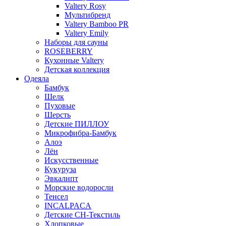
Valtery Rosy
Мультибренд
Valtery Bamboo PR
Valtery Emily
Наборы для сауны
ROSEBERRY
Кухонные Valtery
Детская коллекция
Одеяла
Бамбук
Шелк
Пуховые
Шерсть
Детские ПИЛЛОУ
Микрофибра-Бамбук
Алоэ
Лён
Искусственные
Кукуруза
Эвкалипт
Морские водоросли
Тенсел
INCALPACA
Детские СН-Текстиль
Хлопковые