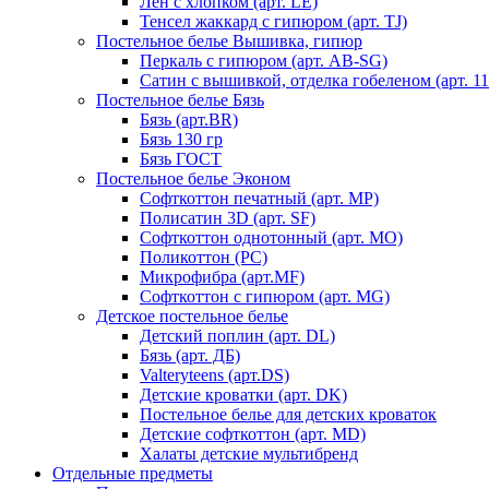
Лен с хлопком (арт. LE)
Тенсел жаккард с гипюром (арт. TJ)
Постельное белье Вышивка, гипюр
Перкаль с гипюром (арт. AB-SG)
Сатин с вышивкой, отделка гобеленом (арт. 11
Постельное белье Бязь
Бязь (арт.BR)
Бязь 130 гр
Бязь ГОСТ
Постельное белье Эконом
Софткоттон печатный (арт. MР)
Полисатин 3D (арт. SF)
Софткоттон однотонный (арт. MO)
Поликоттон (PC)
Микрофибра (арт.MF)
Софткоттон с гипюром (арт. MG)
Детское постельное белье
Детский поплин (арт. DL)
Бязь (арт. ДБ)
Valteryteens (арт.DS)
Детские кроватки (арт. DK)
Постельное белье для детских кроваток
Детские софткоттон (арт. MD)
Халаты детские мультибренд
Отдельные предметы