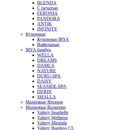
BLENDA
С печатью
FERONIA
PANDORA
ANTIK
INFINITY
Кухонные
Кухонные IRYA
Вафельные
IRYA бамбук
WELLA
DREAMS
DAMLA
NATURE
DURU-SPA
DAISY
SEASIDE-SPA
DERIN
SHALLA
Махровые Япония
Махровые Вальтери
Valtery Seashells
Valtery Wellness
Valtery Miranda
Valtery Bamboo CL