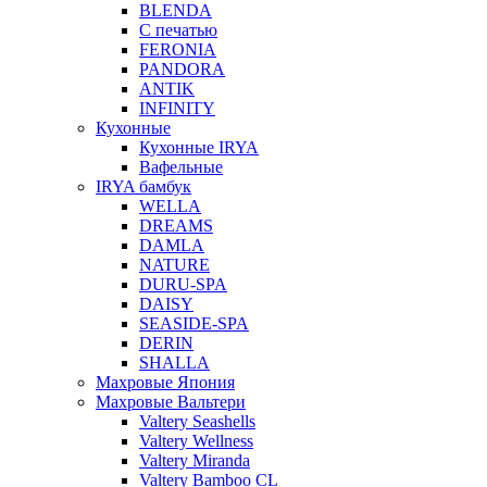
BLENDA
С печатью
FERONIA
PANDORA
ANTIK
INFINITY
Кухонные
Кухонные IRYA
Вафельные
IRYA бамбук
WELLA
DREAMS
DAMLA
NATURE
DURU-SPA
DAISY
SEASIDE-SPA
DERIN
SHALLA
Махровые Япония
Махровые Вальтери
Valtery Seashells
Valtery Wellness
Valtery Miranda
Valtery Bamboo CL