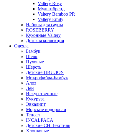
Valtery Rosy
Мультибренд
Valtery Bamboo PR
Valtery Emily
Наборы для сауны
ROSEBERRY
Кухонные Valtery
Детская коллекция
Одеяла
Бамбук
Шелк
Пуховые
Шерсть
Детские ПИЛЛОУ
Микрофибра-Бамбук
Алоэ
Лён
Искусственные
Кукуруза
Эвкалипт
Морские водоросли
Тенсел
INCALPACA
Детские СН-Текстиль
Хлопковые