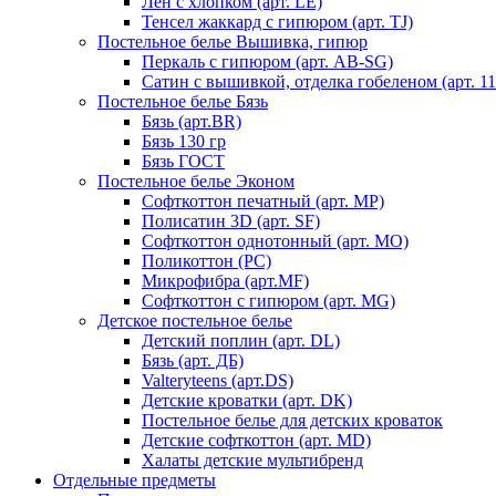
Лен с хлопком (арт. LE)
Тенсел жаккард с гипюром (арт. TJ)
Постельное белье Вышивка, гипюр
Перкаль с гипюром (арт. AB-SG)
Сатин с вышивкой, отделка гобеленом (арт. 11
Постельное белье Бязь
Бязь (арт.BR)
Бязь 130 гр
Бязь ГОСТ
Постельное белье Эконом
Софткоттон печатный (арт. MР)
Полисатин 3D (арт. SF)
Софткоттон однотонный (арт. MO)
Поликоттон (PC)
Микрофибра (арт.MF)
Софткоттон с гипюром (арт. MG)
Детское постельное белье
Детский поплин (арт. DL)
Бязь (арт. ДБ)
Valteryteens (арт.DS)
Детские кроватки (арт. DK)
Постельное белье для детских кроваток
Детские софткоттон (арт. MD)
Халаты детские мультибренд
Отдельные предметы