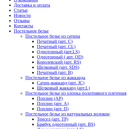
Доставка и оплата
Статьи
Новости
Отзывы
Контакты
Постельное белье
Постельное белье из сатина
Печатный (арт. С)
Печатный (арт. СL)
Однотонный (арт.LS)
Однотонный ( арт. OD)
Королевский (арт. RS)
Шелковый (арт. SDS)
Печатный (арт. В)
Постельное белье из жаккарда
Сатин-жаккард (арт. JC)
Шелковый жаккард (арт.L)
Постельное белье из хлопка полотняного плетения
Поплин (AP)
Поплин (арт. А)
Поплин (арт. П)
Постельное белье из натуральных волокон
Тенсел (арт. ТР)
Бамбук однотонный (арт. BS)