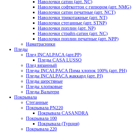
Наволочки сатин (арт. NC)
Наволочки софткоттон с гипюром (арт. NMG)
Наволочки сатин печатные (арт. NCT)
Наволочки трикотажные (арт. NT)
Наволочки стеганные (арт. STNP)
Наволочки поплин (арт. NP)
Наволочки страйп-сатин (арт. NC)
Наволочки поплин печатные (арт. NPP)
Наматрасники
Пледы
Плед INCALPACA (арт.PP)
Пледы CASA LUSSO
Плед вязанный
Пледы INCALPACA Пима хлопок 100% (арт. PH)
Пледы INCALPACA жаккард (арт. PJ)
Пледы шерстяные
Пледы хлопковые
Пледы Вальтери
Покрывала
Стеганные
Покрывала PN220
Покрывала CASANDRA
Покрывала 100
Покрывала (Турция)
Покрывала 220