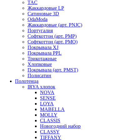
TAC
Жаккардовые LP
Сатиновые 3D
OdaModa
Жаккардовые (арт. PNJC)
Португалия
Софткоттон (арт. PMP)
Софткоттон (арт. PMO)
Покрывала XJ
Покрывала PPL
Трикотажные
Хлопковые
Покрывала (арт. PMST)
Полисатин
Полотенца
IRYA хлопок
NOVA
SENSE
LOYA
MABELLA
MOLLY
CLASSIS
Новогодний набор
CLASSY
TIFFANY