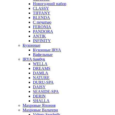
Новогодний набор
CLASSY
TIFFANY
BLENDA
С печатью
FERONIA
PANDORA
ANTIK
INFINITY
Кухонные
Кухонные IRYA
Вафельные
IRYA бамбук
WELLA
DREAMS
DAMLA
NATURE
DURU-SPA
DAISY
SEASIDE-SPA
DERIN
SHALLA
Махровые Япония
Махровые Вальтери
Valtery Seashells