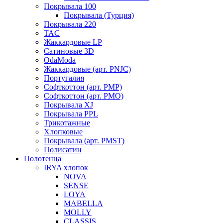
Покрывала 100
Покрывала (Турция)
Покрывала 220
TAC
Жаккардовые LP
Сатиновые 3D
OdaModa
Жаккардовые (арт. PNJC)
Португалия
Софткоттон (арт. PMP)
Софткоттон (арт. PMO)
Покрывала XJ
Покрывала PPL
Трикотажные
Хлопковые
Покрывала (арт. PMST)
Полисатин
Полотенца
IRYA хлопок
NOVA
SENSE
LOYA
MABELLA
MOLLY
CLASSIS