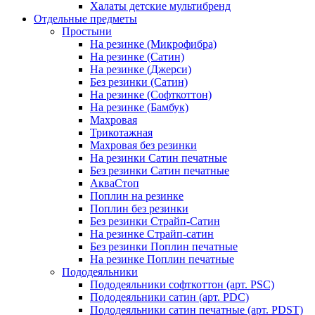
Халаты детские мультибренд
Отдельные предметы
Простыни
На резинке (Микрофибра)
На резинке (Сатин)
На резинке (Джерси)
Без резинки (Сатин)
На резинке (Софткоттон)
На резинке (Бамбук)
Махровая
Трикотажная
Махровая без резинки
На резинки Сатин печатные
Без резинки Сатин печатные
АкваСтоп
Поплин на резинке
Поплин без резинки
Без резинки Страйп-Сатин
На резинке Страйп-сатин
Без резинки Поплин печатные
На резинке Поплин печатные
Пододеяльники
Пододеяльники софткоттон (арт. PSC)
Пододеяльники сатин (арт. PDC)
Пододеяльники сатин печатные (арт. PDST)