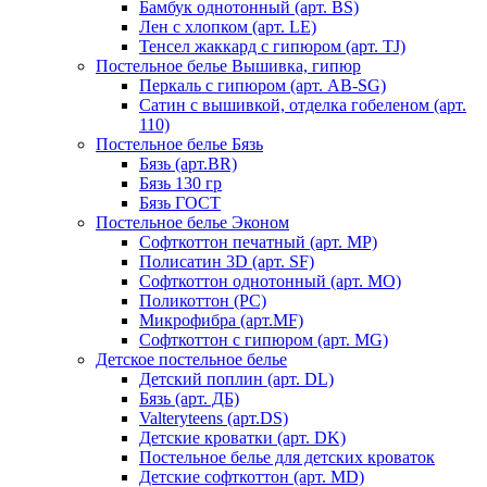
Бамбук однотонный (арт. BS)
Лен с хлопком (арт. LE)
Тенсел жаккард с гипюром (арт. TJ)
Постельное белье Вышивка, гипюр
Перкаль с гипюром (арт. AB-SG)
Сатин с вышивкой, отделка гобеленом (арт.
110)
Постельное белье Бязь
Бязь (арт.BR)
Бязь 130 гр
Бязь ГОСТ
Постельное белье Эконом
Софткоттон печатный (арт. MР)
Полисатин 3D (арт. SF)
Софткоттон однотонный (арт. MO)
Поликоттон (PC)
Микрофибра (арт.MF)
Софткоттон с гипюром (арт. MG)
Детское постельное белье
Детский поплин (арт. DL)
Бязь (арт. ДБ)
Valteryteens (арт.DS)
Детские кроватки (арт. DK)
Постельное белье для детских кроваток
Детские софткоттон (арт. MD)