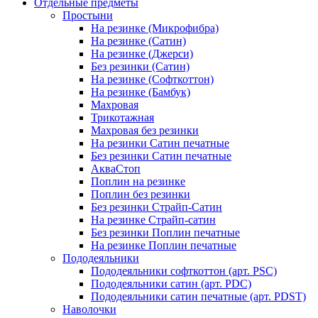
Отдельные предметы
Простыни
На резинке (Микрофибра)
На резинке (Сатин)
На резинке (Джерси)
Без резинки (Сатин)
На резинке (Софткоттон)
На резинке (Бамбук)
Махровая
Трикотажная
Махровая без резинки
На резинки Сатин печатные
Без резинки Сатин печатные
АкваСтоп
Поплин на резинке
Поплин без резинки
Без резинки Страйп-Сатин
На резинке Страйп-сатин
Без резинки Поплин печатные
На резинке Поплин печатные
Пододеяльники
Пододеяльники софткоттон (арт. PSC)
Пододеяльники сатин (арт. PDC)
Пододеяльники сатин печатные (арт. PDST)
Наволочки