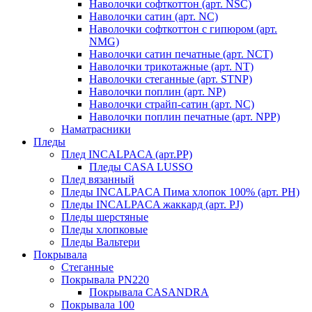
Наволочки софткоттон (арт. NSC)
Наволочки сатин (арт. NC)
Наволочки софткоттон с гипюром (арт.
NMG)
Наволочки сатин печатные (арт. NCT)
Наволочки трикотажные (арт. NT)
Наволочки стеганные (арт. STNP)
Наволочки поплин (арт. NP)
Наволочки страйп-сатин (арт. NC)
Наволочки поплин печатные (арт. NPP)
Наматрасники
Пледы
Плед INCALPACA (арт.PP)
Пледы CASA LUSSO
Плед вязанный
Пледы INCALPACA Пима хлопок 100% (арт. PH)
Пледы INCALPACA жаккард (арт. PJ)
Пледы шерстяные
Пледы хлопковые
Пледы Вальтери
Покрывала
Стеганные
Покрывала PN220
Покрывала CASANDRA
Покрывала 100