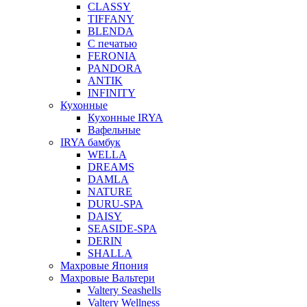
CLASSY
TIFFANY
BLENDA
С печатью
FERONIA
PANDORA
ANTIK
INFINITY
Кухонные
Кухонные IRYA
Вафельные
IRYA бамбук
WELLA
DREAMS
DAMLA
NATURE
DURU-SPA
DAISY
SEASIDE-SPA
DERIN
SHALLA
Махровые Япония
Махровые Вальтери
Valtery Seashells
Valtery Wellness