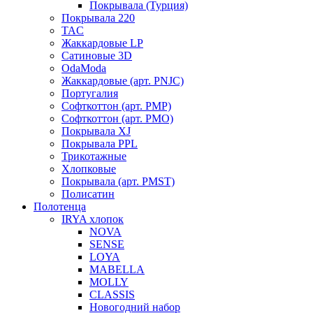
Покрывала (Турция)
Покрывала 220
TAC
Жаккардовые LP
Сатиновые 3D
OdaModa
Жаккардовые (арт. PNJC)
Португалия
Софткоттон (арт. PMP)
Софткоттон (арт. PMO)
Покрывала XJ
Покрывала PPL
Трикотажные
Хлопковые
Покрывала (арт. PMST)
Полисатин
Полотенца
IRYA хлопок
NOVA
SENSE
LOYA
MABELLA
MOLLY
CLASSIS
Новогодний набор