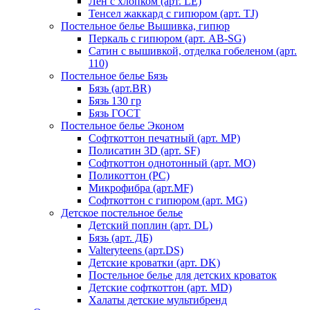
Лен с хлопком (арт. LE)
Тенсел жаккард с гипюром (арт. TJ)
Постельное белье Вышивка, гипюр
Перкаль с гипюром (арт. AB-SG)
Сатин с вышивкой, отделка гобеленом (арт.
110)
Постельное белье Бязь
Бязь (арт.BR)
Бязь 130 гр
Бязь ГОСТ
Постельное белье Эконом
Софткоттон печатный (арт. MР)
Полисатин 3D (арт. SF)
Софткоттон однотонный (арт. MO)
Поликоттон (PC)
Микрофибра (арт.MF)
Софткоттон с гипюром (арт. MG)
Детское постельное белье
Детский поплин (арт. DL)
Бязь (арт. ДБ)
Valteryteens (арт.DS)
Детские кроватки (арт. DK)
Постельное белье для детских кроваток
Детские софткоттон (арт. MD)
Халаты детские мультибренд