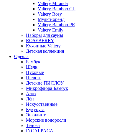
Valtery Miranda
Valtery Bamboo CL
Valtery Rosy
Мультибренд
Valtery Bamboo PR
Valtery Emily
Наборы для сауны
ROSEBERRY
Кухонные Valtery
Детская коллекция
Одеяла
Бамбук
Шелк
Пуховые
Шерсть
Детские ПИЛЛОУ
Микрофибра-Бамбук
Алоэ
Лён
Искусственные
Кукуруза
Эвкалипт
Морские водоросли
Тенсел
INCALPACA