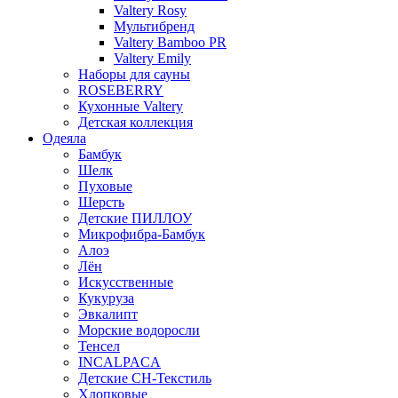
Valtery Rosy
Мультибренд
Valtery Bamboo PR
Valtery Emily
Наборы для сауны
ROSEBERRY
Кухонные Valtery
Детская коллекция
Одеяла
Бамбук
Шелк
Пуховые
Шерсть
Детские ПИЛЛОУ
Микрофибра-Бамбук
Алоэ
Лён
Искусственные
Кукуруза
Эвкалипт
Морские водоросли
Тенсел
INCALPACA
Детские СН-Текстиль
Хлопковые