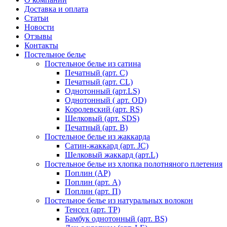
Доставка и оплата
Статьи
Новости
Отзывы
Контакты
Постельное белье
Постельное белье из сатина
Печатный (арт. С)
Печатный (арт. СL)
Однотонный (арт.LS)
Однотонный ( арт. OD)
Королевский (арт. RS)
Шелковый (арт. SDS)
Печатный (арт. В)
Постельное белье из жаккарда
Сатин-жаккард (арт. JC)
Шелковый жаккард (арт.L)
Постельное белье из хлопка полотняного плетения
Поплин (AP)
Поплин (арт. А)
Поплин (арт. П)
Постельное белье из натуральных волокон
Тенсел (арт. ТР)
Бамбук однотонный (арт. BS)