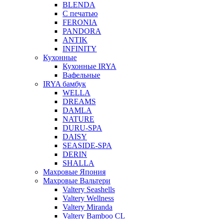
BLENDA
С печатью
FERONIA
PANDORA
ANTIK
INFINITY
Кухонные
Кухонные IRYA
Вафельные
IRYA бамбук
WELLA
DREAMS
DAMLA
NATURE
DURU-SPA
DAISY
SEASIDE-SPA
DERIN
SHALLA
Махровые Япония
Махровые Вальтери
Valtery Seashells
Valtery Wellness
Valtery Miranda
Valtery Bamboo CL