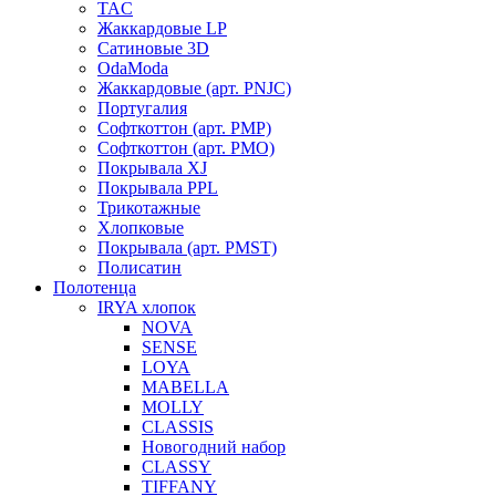
TAC
Жаккардовые LP
Сатиновые 3D
OdaModa
Жаккардовые (арт. PNJC)
Португалия
Софткоттон (арт. PMP)
Софткоттон (арт. PMO)
Покрывала XJ
Покрывала PPL
Трикотажные
Хлопковые
Покрывала (арт. PMST)
Полисатин
Полотенца
IRYA хлопок
NOVA
SENSE
LOYA
MABELLA
MOLLY
CLASSIS
Новогодний набор
CLASSY
TIFFANY