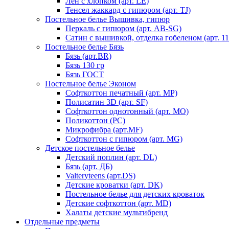
Лен с хлопком (арт. LE)
Тенсел жаккард с гипюром (арт. TJ)
Постельное белье Вышивка, гипюр
Перкаль с гипюром (арт. AB-SG)
Сатин с вышивкой, отделка гобеленом (арт. 11
Постельное белье Бязь
Бязь (арт.BR)
Бязь 130 гр
Бязь ГОСТ
Постельное белье Эконом
Софткоттон печатный (арт. MР)
Полисатин 3D (арт. SF)
Софткоттон однотонный (арт. MO)
Поликоттон (PC)
Микрофибра (арт.MF)
Софткоттон с гипюром (арт. MG)
Детское постельное белье
Детский поплин (арт. DL)
Бязь (арт. ДБ)
Valteryteens (арт.DS)
Детские кроватки (арт. DK)
Постельное белье для детских кроваток
Детские софткоттон (арт. MD)
Халаты детские мультибренд
Отдельные предметы