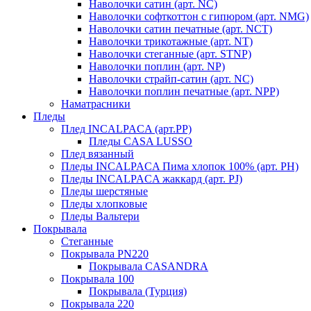
Наволочки сатин (арт. NC)
Наволочки софткоттон с гипюром (арт. NMG)
Наволочки сатин печатные (арт. NCT)
Наволочки трикотажные (арт. NT)
Наволочки стеганные (арт. STNP)
Наволочки поплин (арт. NP)
Наволочки страйп-сатин (арт. NC)
Наволочки поплин печатные (арт. NPP)
Наматрасники
Пледы
Плед INCALPACA (арт.PP)
Пледы CASA LUSSO
Плед вязанный
Пледы INCALPACA Пима хлопок 100% (арт. PH)
Пледы INCALPACA жаккард (арт. PJ)
Пледы шерстяные
Пледы хлопковые
Пледы Вальтери
Покрывала
Стеганные
Покрывала PN220
Покрывала CASANDRA
Покрывала 100
Покрывала (Турция)
Покрывала 220