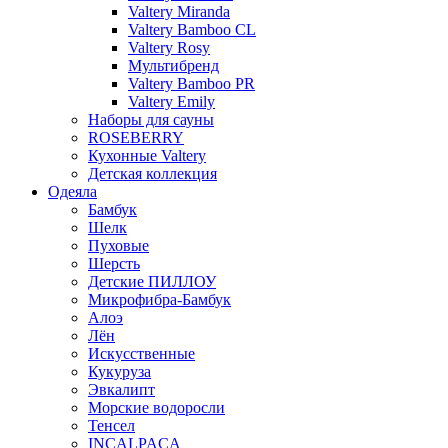
Valtery Miranda
Valtery Bamboo CL
Valtery Rosy
Мультибренд
Valtery Bamboo PR
Valtery Emily
Наборы для сауны
ROSEBERRY
Кухонные Valtery
Детская коллекция
Одеяла
Бамбук
Шелк
Пуховые
Шерсть
Детские ПИЛЛОУ
Микрофибра-Бамбук
Алоэ
Лён
Искусственные
Кукуруза
Эвкалипт
Морские водоросли
Тенсел
INCALPACA