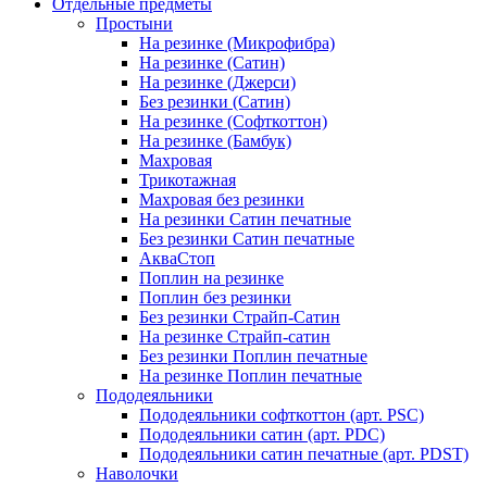
Отдельные предметы
Простыни
На резинке (Микрофибра)
На резинке (Сатин)
На резинке (Джерси)
Без резинки (Сатин)
На резинке (Софткоттон)
На резинке (Бамбук)
Махровая
Трикотажная
Махровая без резинки
На резинки Сатин печатные
Без резинки Сатин печатные
АкваСтоп
Поплин на резинке
Поплин без резинки
Без резинки Страйп-Сатин
На резинке Страйп-сатин
Без резинки Поплин печатные
На резинке Поплин печатные
Пододеяльники
Пододеяльники софткоттон (арт. PSC)
Пододеяльники сатин (арт. PDC)
Пододеяльники сатин печатные (арт. PDST)
Наволочки