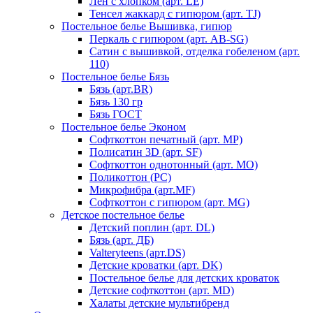
Лен с хлопком (арт. LE)
Тенсел жаккард с гипюром (арт. TJ)
Постельное белье Вышивка, гипюр
Перкаль с гипюром (арт. AB-SG)
Сатин с вышивкой, отделка гобеленом (арт.
110)
Постельное белье Бязь
Бязь (арт.BR)
Бязь 130 гр
Бязь ГОСТ
Постельное белье Эконом
Софткоттон печатный (арт. MР)
Полисатин 3D (арт. SF)
Софткоттон однотонный (арт. MO)
Поликоттон (PC)
Микрофибра (арт.MF)
Софткоттон с гипюром (арт. MG)
Детское постельное белье
Детский поплин (арт. DL)
Бязь (арт. ДБ)
Valteryteens (арт.DS)
Детские кроватки (арт. DK)
Постельное белье для детских кроваток
Детские софткоттон (арт. MD)
Халаты детские мультибренд