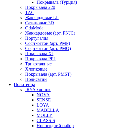
Покрывала (Турция)
Покрывала 220
TAC
Жаккардовые LP
Сатиновые 3D
OdaModa
Жаккардовые (арт. PNJC)
Португалия
Софткоттон (арт. PMP)
Софткоттон (арт. PMO)
Покрывала XJ
Покрывала PPL
Трикотажные
Хлопковые
Покрывала (арт. PMST)
Полисатин
Полотенца
IRYA хлопок
NOVA
SENSE
LOYA
MABELLA
MOLLY
CLASSIS
Новогодний набор