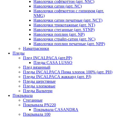
Наволочки софткоттон (арт. NSC)
Наволочки сатин (арт. NC)
Наволочки софткоттон с гипюром (арт.
NMG)
Наволочки сатин печатные (арт. NCT)
Наволочки трикотажные (арт. NT)
Наволочки стеганные (арт. STNP)
Наволочки поплин (арт. NP)
Наволочки страйп-сатин (арт. NC)
Наволочки поплин печатные (арт. NPP)
Наматрасники
Пледы
Плед INCALPACA (арт.PP)
Пледы CASA LUSSO
Плед вязанный
Пледы INCALPACA Пима хлопок 100% (арт. PH)
Пледы INCALPACA жаккард (арт. PJ)
Пледы шерстяные
Пледы хлопковые
Пледы Вальтери
Покрывала
Стеганные
Покрывала PN220
Покрывала CASANDRA
Покрывала 100