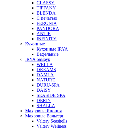
CLASSY
TIFFANY
BLENDA
С печатью
FERONIA
PANDORA
ANTIK
INFINITY
Кухонные
Кухонные IRYA
Вафельные
IRYA бамбук
WELLA
DREAMS
DAMLA
NATURE
DURU-SPA
DAISY
SEASIDE-SPA
DERIN
SHALLA
Махровые Япония
Махровые Вальтери
Valtery Seashells
Valtery Wellness