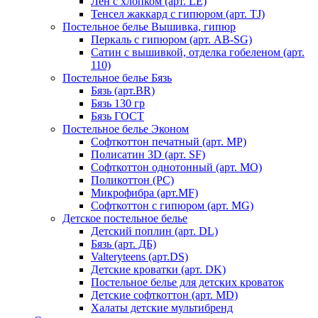
Лен с хлопком (арт. LE)
Тенсел жаккард с гипюром (арт. TJ)
Постельное белье Вышивка, гипюр
Перкаль с гипюром (арт. AB-SG)
Сатин с вышивкой, отделка гобеленом (арт.
110)
Постельное белье Бязь
Бязь (арт.BR)
Бязь 130 гр
Бязь ГОСТ
Постельное белье Эконом
Софткоттон печатный (арт. MР)
Полисатин 3D (арт. SF)
Софткоттон однотонный (арт. MO)
Поликоттон (PC)
Микрофибра (арт.MF)
Софткоттон с гипюром (арт. MG)
Детское постельное белье
Детский поплин (арт. DL)
Бязь (арт. ДБ)
Valteryteens (арт.DS)
Детские кроватки (арт. DK)
Постельное белье для детских кроваток
Детские софткоттон (арт. MD)
Халаты детские мультибренд