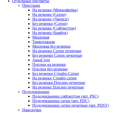
Отдельные предметы
Простыни
На резинке (Микрофибра)
На резинке (Сатин)
На резинке (Джерси)
Без резинки (Сатин)
На резинке (Софткоттон)
На резинке (Бамбук)
Махровая
Трикотажная
Махровая без резинки
На резинки Сатин печатные
Без резинки Сатин печатные
АкваСтоп
Поплин на резинке
Поплин без резинки
Без резинки Страйп-Сатин
На резинке Страйп-сатин
Без резинки Поплин печатные
На резинке Поплин печатные
Пододеяльники
Пододеяльники софткоттон (арт. PSC)
Пододеяльники сатин (арт. PDC)
Пододеяльники сатин печатные (арт. PDST)
Наволочки