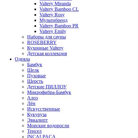
Valtery Miranda
Valtery Bamboo CL
Valtery Rosy
Мультибренд
Valtery Bamboo PR
Valtery Emily
Наборы для сауны
ROSEBERRY
Кухонные Valtery
Детская коллекция
Одеяла
Бамбук
Шелк
Пуховые
Шерсть
Детские ПИЛЛОУ
Микрофибра-Бамбук
Алоэ
Лён
Искусственные
Кукуруза
Эвкалипт
Морские водоросли
Тенсел
INCALPACA