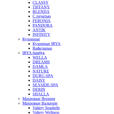
CLASSY
TIFFANY
BLENDA
С печатью
FERONIA
PANDORA
ANTIK
INFINITY
Кухонные
Кухонные IRYA
Вафельные
IRYA бамбук
WELLA
DREAMS
DAMLA
NATURE
DURU-SPA
DAISY
SEASIDE-SPA
DERIN
SHALLA
Махровые Япония
Махровые Вальтери
Valtery Seashells
Valtery Wellness