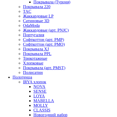
Покрывала (Турция)
Покрывала 220
TAC
Жаккардовые LP
Сатиновые 3D
OdaModa
Жаккардовые (арт. PNJC)
Португалия
Софткоттон (арт. PMP)
Софткоттон (арт. PMO)
Покрывала XJ
Покрывала PPL
Трикотажные
Хлопковые
Покрывала (арт. PMST)
Полисатин
Полотенца
IRYA хлопок
NOVA
SENSE
LOYA
MABELLA
MOLLY
CLASSIS
Новогодний набор