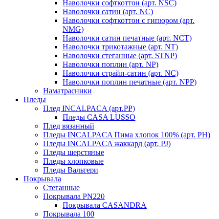
Наволочки софткоттон (арт. NSC)
Наволочки сатин (арт. NC)
Наволочки софткоттон с гипюром (арт.
NMG)
Наволочки сатин печатные (арт. NCT)
Наволочки трикотажные (арт. NT)
Наволочки стеганные (арт. STNP)
Наволочки поплин (арт. NP)
Наволочки страйп-сатин (арт. NC)
Наволочки поплин печатные (арт. NPP)
Наматрасники
Пледы
Плед INCALPACA (арт.PP)
Пледы CASA LUSSO
Плед вязанный
Пледы INCALPACA Пима хлопок 100% (арт. PH)
Пледы INCALPACA жаккард (арт. PJ)
Пледы шерстяные
Пледы хлопковые
Пледы Вальтери
Покрывала
Стеганные
Покрывала PN220
Покрывала CASANDRA
Покрывала 100