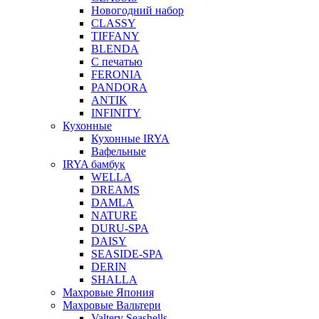
Новогодний набор
CLASSY
TIFFANY
BLENDA
С печатью
FERONIA
PANDORA
ANTIK
INFINITY
Кухонные
Кухонные IRYA
Вафельные
IRYA бамбук
WELLA
DREAMS
DAMLA
NATURE
DURU-SPA
DAISY
SEASIDE-SPA
DERIN
SHALLA
Махровые Япония
Махровые Вальтери
Valtery Seashells