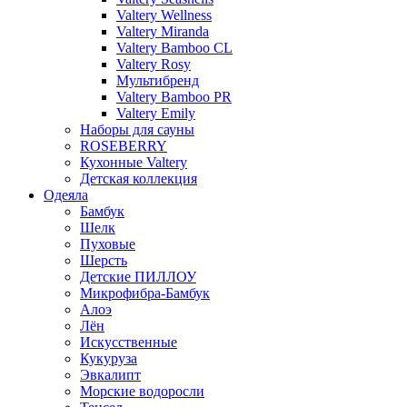
Valtery Wellness
Valtery Miranda
Valtery Bamboo CL
Valtery Rosy
Мультибренд
Valtery Bamboo PR
Valtery Emily
Наборы для сауны
ROSEBERRY
Кухонные Valtery
Детская коллекция
Одеяла
Бамбук
Шелк
Пуховые
Шерсть
Детские ПИЛЛОУ
Микрофибра-Бамбук
Алоэ
Лён
Искусственные
Кукуруза
Эвкалипт
Морские водоросли