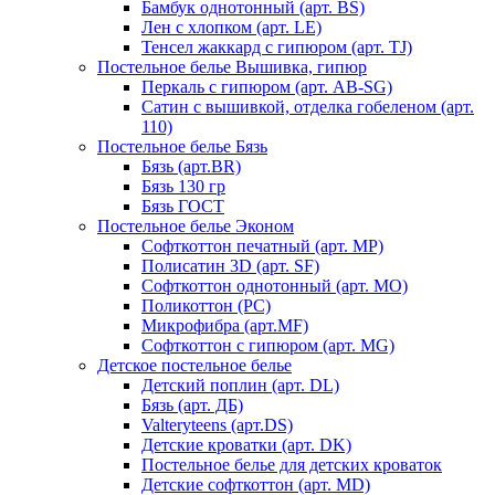
Бамбук однотонный (арт. BS)
Лен с хлопком (арт. LE)
Тенсел жаккард с гипюром (арт. TJ)
Постельное белье Вышивка, гипюр
Перкаль с гипюром (арт. AB-SG)
Сатин с вышивкой, отделка гобеленом (арт.
110)
Постельное белье Бязь
Бязь (арт.BR)
Бязь 130 гр
Бязь ГОСТ
Постельное белье Эконом
Софткоттон печатный (арт. MР)
Полисатин 3D (арт. SF)
Софткоттон однотонный (арт. MO)
Поликоттон (PC)
Микрофибра (арт.MF)
Софткоттон с гипюром (арт. MG)
Детское постельное белье
Детский поплин (арт. DL)
Бязь (арт. ДБ)
Valteryteens (арт.DS)
Детские кроватки (арт. DK)
Постельное белье для детских кроваток
Детские софткоттон (арт. MD)