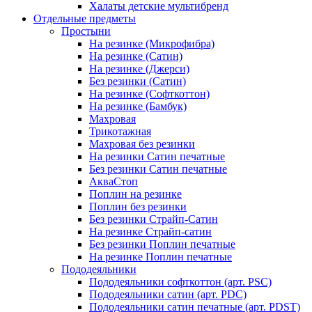
Халаты детские мультибренд
Отдельные предметы
Простыни
На резинке (Микрофибра)
На резинке (Сатин)
На резинке (Джерси)
Без резинки (Сатин)
На резинке (Софткоттон)
На резинке (Бамбук)
Махровая
Трикотажная
Махровая без резинки
На резинки Сатин печатные
Без резинки Сатин печатные
АкваСтоп
Поплин на резинке
Поплин без резинки
Без резинки Страйп-Сатин
На резинке Страйп-сатин
Без резинки Поплин печатные
На резинке Поплин печатные
Пододеяльники
Пододеяльники софткоттон (арт. PSC)
Пододеяльники сатин (арт. PDC)
Пододеяльники сатин печатные (арт. PDST)