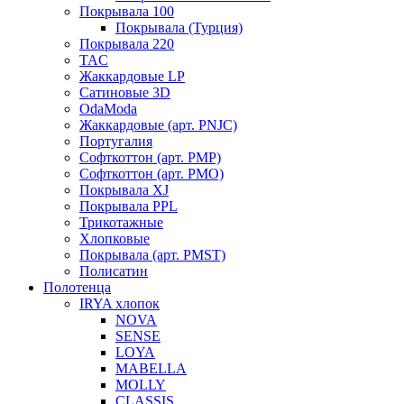
Покрывала 100
Покрывала (Турция)
Покрывала 220
TAC
Жаккардовые LP
Сатиновые 3D
OdaModa
Жаккардовые (арт. PNJC)
Португалия
Софткоттон (арт. PMP)
Софткоттон (арт. PMO)
Покрывала XJ
Покрывала PPL
Трикотажные
Хлопковые
Покрывала (арт. PMST)
Полисатин
Полотенца
IRYA хлопок
NOVA
SENSE
LOYA
MABELLA
MOLLY
CLASSIS