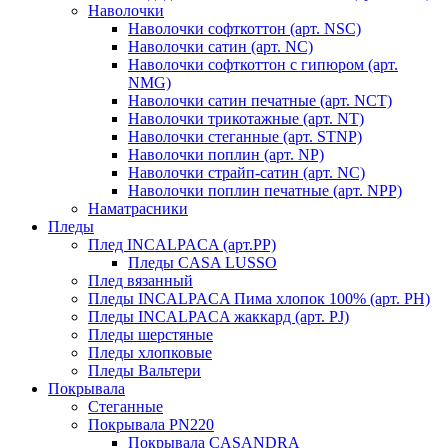
Наволочки
Наволочки софткоттон (арт. NSC)
Наволочки сатин (арт. NC)
Наволочки софткоттон с гипюром (арт.
NMG)
Наволочки сатин печатные (арт. NCT)
Наволочки трикотажные (арт. NT)
Наволочки стеганные (арт. STNP)
Наволочки поплин (арт. NP)
Наволочки страйп-сатин (арт. NC)
Наволочки поплин печатные (арт. NPP)
Наматрасники
Пледы
Плед INCALPACA (арт.PP)
Пледы CASA LUSSO
Плед вязанный
Пледы INCALPACA Пима хлопок 100% (арт. PH)
Пледы INCALPACA жаккард (арт. PJ)
Пледы шерстяные
Пледы хлопковые
Пледы Вальтери
Покрывала
Стеганные
Покрывала PN220
Покрывала CASANDRA