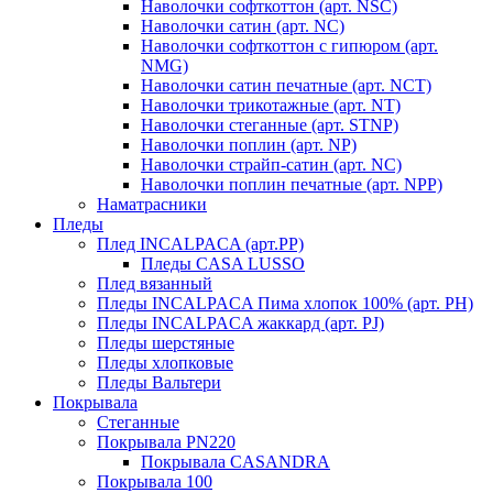
Наволочки софткоттон (арт. NSC)
Наволочки сатин (арт. NC)
Наволочки софткоттон с гипюром (арт.
NMG)
Наволочки сатин печатные (арт. NCT)
Наволочки трикотажные (арт. NT)
Наволочки стеганные (арт. STNP)
Наволочки поплин (арт. NP)
Наволочки страйп-сатин (арт. NC)
Наволочки поплин печатные (арт. NPP)
Наматрасники
Пледы
Плед INCALPACA (арт.PP)
Пледы CASA LUSSO
Плед вязанный
Пледы INCALPACA Пима хлопок 100% (арт. PH)
Пледы INCALPACA жаккард (арт. PJ)
Пледы шерстяные
Пледы хлопковые
Пледы Вальтери
Покрывала
Стеганные
Покрывала PN220
Покрывала CASANDRA
Покрывала 100