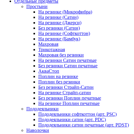
Отдельные предметы
Простыни
На резинке (Микрофибра)
На резинке (Сатин)
На резинке (Джерси)
Без резинки (Сатин)
На резинке (Софткоттон)
На резинке (Бамбук)
Махровая
Трикотажная
Махровая без резинки
На резинки Сатин печатные
Без резинки Сатин печатные
АкваСтоп
Поплин на резинке
Поплин без резинки
Без резинки Страйп-Сатин
На резинке Страйп-сатин
Без резинки Поплин печатные
На резинке Поплин печатные
Пододеяльники
Пододеяльники софткоттон (арт. PSC)
Пододеяльники сатин (арт. PDC)
Пододеяльники сатин печатные (арт. PDST)
Наволочки