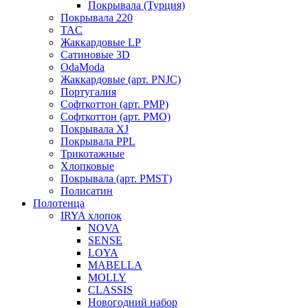
Покрывала (Турция)
Покрывала 220
TAC
Жаккардовые LP
Сатиновые 3D
OdaModa
Жаккардовые (арт. PNJC)
Португалия
Софткоттон (арт. PMP)
Софткоттон (арт. PMO)
Покрывала XJ
Покрывала PPL
Трикотажные
Хлопковые
Покрывала (арт. PMST)
Полисатин
Полотенца
IRYA хлопок
NOVA
SENSE
LOYA
MABELLA
MOLLY
CLASSIS
Новогодний набор