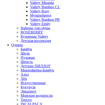
Valtery Miranda
Valtery Bamboo CL
Valtery Rosy
Мультибренд
Valtery Bamboo PR
Valtery Emily
Наборы для сауны
ROSEBERRY
Кухонные Valtery
Детская коллекция
Одеяла
Бамбук
Шелк
Пуховые
Шерсть
Детские ПИЛЛОУ
Микрофибра-Бамбук
Алоэ
Лён
Искусственные
Кукуруза
Эвкалипт
Морские водоросли
Тенсел
INCALPACA