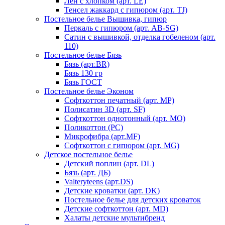
Лен с хлопком (арт. LE)
Тенсел жаккард с гипюром (арт. TJ)
Постельное белье Вышивка, гипюр
Перкаль с гипюром (арт. AB-SG)
Сатин с вышивкой, отделка гобеленом (арт.
110)
Постельное белье Бязь
Бязь (арт.BR)
Бязь 130 гр
Бязь ГОСТ
Постельное белье Эконом
Софткоттон печатный (арт. MР)
Полисатин 3D (арт. SF)
Софткоттон однотонный (арт. MO)
Поликоттон (PC)
Микрофибра (арт.MF)
Софткоттон с гипюром (арт. MG)
Детское постельное белье
Детский поплин (арт. DL)
Бязь (арт. ДБ)
Valteryteens (арт.DS)
Детские кроватки (арт. DK)
Постельное белье для детских кроваток
Детские софткоттон (арт. MD)
Халаты детские мультибренд