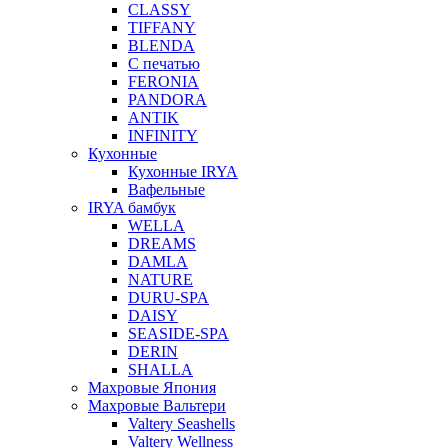
CLASSY
TIFFANY
BLENDA
С печатью
FERONIA
PANDORA
ANTIK
INFINITY
Кухонные
Кухонные IRYA
Вафельные
IRYA бамбук
WELLA
DREAMS
DAMLA
NATURE
DURU-SPA
DAISY
SEASIDE-SPA
DERIN
SHALLA
Махровые Япония
Махровые Вальтери
Valtery Seashells
Valtery Wellness