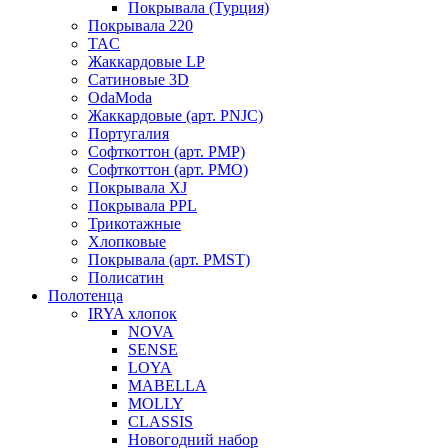
Покрывала (Турция)
Покрывала 220
TAC
Жаккардовые LP
Сатиновые 3D
OdaModa
Жаккардовые (арт. PNJC)
Португалия
Софткоттон (арт. PMP)
Софткоттон (арт. PMO)
Покрывала XJ
Покрывала PPL
Трикотажные
Хлопковые
Покрывала (арт. PMST)
Полисатин
Полотенца
IRYA хлопок
NOVA
SENSE
LOYA
MABELLA
MOLLY
CLASSIS
Новогодний набор