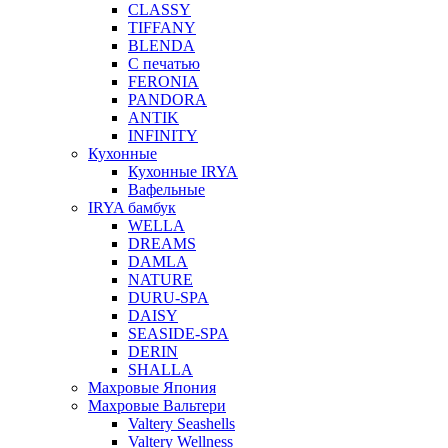
CLASSY
TIFFANY
BLENDA
С печатью
FERONIA
PANDORA
ANTIK
INFINITY
Кухонные
Кухонные IRYA
Вафельные
IRYA бамбук
WELLA
DREAMS
DAMLA
NATURE
DURU-SPA
DAISY
SEASIDE-SPA
DERIN
SHALLA
Махровые Япония
Махровые Вальтери
Valtery Seashells
Valtery Wellness