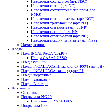
Наволочки софткоттон (арт. NSC)
Наволочки сатин (арт. NC)
Наволочки софткоттон с гипюром (арт.
NMG)
Наволочки сатин печатные (арт. NCT)
Наволочки трикотажные (арт. NT)
Наволочки стеганные (арт. STNP)
Наволочки поплин (арт. NP)
Наволочки страйп-сатин (арт. NC)
Наволочки поплин печатные (арт. NPP)
Наматрасники
Пледы
Плед INCALPACA (арт.PP)
Пледы CASA LUSSO
Плед вязанный
Пледы INCALPACA Пима хлопок 100% (арт. PH)
Пледы INCALPACA жаккард (арт. PJ)
Пледы шерстяные
Пледы хлопковые
Пледы Вальтери
Покрывала
Стеганные
Покрывала PN220
Покрывала CASANDRA
Покрывала 100