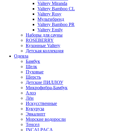
Valtery Miranda
Valtery Bamboo CL
Valtery Rosy
Мультибренд
Valtery Bamboo PR
Valtery Emily
Наборы для сауны
ROSEBERRY
Кухонные Valtery
Детская коллекция
Одеяла
Бамбук
Шелк
Пуховые
Шерсть
Детские ПИЛЛОУ
Микрофибра-Бамбук
Алоэ
Лён
Искусственные
Кукуруза
Эвкалипт
Морские водоросли
Тенсел
INCALPACA