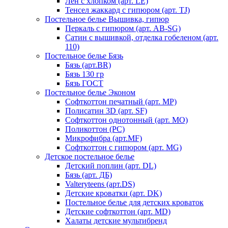
Лен с хлопком (арт. LE)
Тенсел жаккард с гипюром (арт. TJ)
Постельное белье Вышивка, гипюр
Перкаль с гипюром (арт. AB-SG)
Сатин с вышивкой, отделка гобеленом (арт.
110)
Постельное белье Бязь
Бязь (арт.BR)
Бязь 130 гр
Бязь ГОСТ
Постельное белье Эконом
Софткоттон печатный (арт. MР)
Полисатин 3D (арт. SF)
Софткоттон однотонный (арт. MO)
Поликоттон (PC)
Микрофибра (арт.MF)
Софткоттон с гипюром (арт. MG)
Детское постельное белье
Детский поплин (арт. DL)
Бязь (арт. ДБ)
Valteryteens (арт.DS)
Детские кроватки (арт. DK)
Постельное белье для детских кроваток
Детские софткоттон (арт. MD)
Халаты детские мультибренд