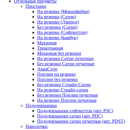
Отдельные предметы
Простыни
На резинке (Микрофибра)
На резинке (Сатин)
На резинке (Джерси)
Без резинки (Сатин)
На резинке (Софткоттон)
На резинке (Бамбук)
Махровая
Трикотажная
Махровая без резинки
На резинки Сатин печатные
Без резинки Сатин печатные
АкваСтоп
Поплин на резинке
Поплин без резинки
Без резинки Страйп-Сатин
На резинке Страйп-сатин
Без резинки Поплин печатные
На резинке Поплин печатные
Пододеяльники
Пододеяльники софткоттон (арт. PSC)
Пододеяльники сатин (арт. PDC)
Пододеяльники сатин печатные (арт. PDST)
Наволочки