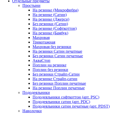
Отдельные предметы
Простыни
На резинке (Микрофибра)
На резинке (Сатин)
На резинке (Джерси)
Без резинки (Сатин)
На резинке (Софткоттон)
На резинке (Бамбук)
Махровая
Трикотажная
Махровая без резинки
На резинки Сатин печатные
Без резинки Сатин печатные
АкваСтоп
Поплин на резинке
Поплин без резинки
Без резинки Страйп-Сатин
На резинке Страйп-сатин
Без резинки Поплин печатные
На резинке Поплин печатные
Пододеяльники
Пододеяльники софткоттон (арт. PSC)
Пододеяльники сатин (арт. PDC)
Пододеяльники сатин печатные (арт. PDST)
Наволочки