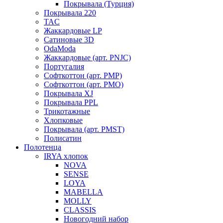
Покрывала (Турция)
Покрывала 220
TAC
Жаккардовые LP
Сатиновые 3D
OdaModa
Жаккардовые (арт. PNJC)
Португалия
Софткоттон (арт. PMP)
Софткоттон (арт. PMO)
Покрывала XJ
Покрывала PPL
Трикотажные
Хлопковые
Покрывала (арт. PMST)
Полисатин
Полотенца
IRYA хлопок
NOVA
SENSE
LOYA
MABELLA
MOLLY
CLASSIS
Новогодний набор