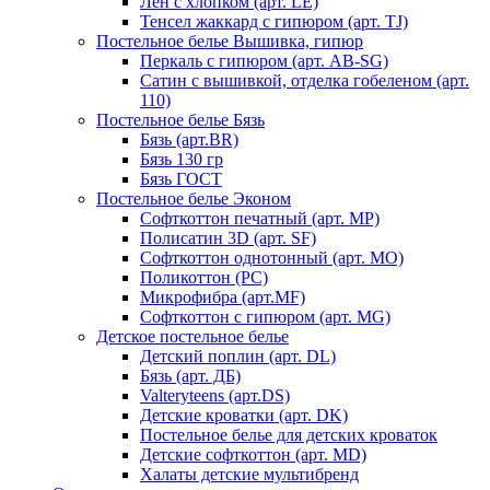
Лен с хлопком (арт. LE)
Тенсел жаккард с гипюром (арт. TJ)
Постельное белье Вышивка, гипюр
Перкаль с гипюром (арт. AB-SG)
Сатин с вышивкой, отделка гобеленом (арт.
110)
Постельное белье Бязь
Бязь (арт.BR)
Бязь 130 гр
Бязь ГОСТ
Постельное белье Эконом
Софткоттон печатный (арт. MР)
Полисатин 3D (арт. SF)
Софткоттон однотонный (арт. MO)
Поликоттон (PC)
Микрофибра (арт.MF)
Софткоттон с гипюром (арт. MG)
Детское постельное белье
Детский поплин (арт. DL)
Бязь (арт. ДБ)
Valteryteens (арт.DS)
Детские кроватки (арт. DK)
Постельное белье для детских кроваток
Детские софткоттон (арт. MD)
Халаты детские мультибренд