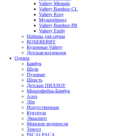
Valtery Miranda
Valtery Bamboo CL
Valtery Rosy
Мультибренд
Valtery Bamboo PR
Valtery Emily
Наборы для сауны
ROSEBERRY
Кухонные Valtery
Детская коллекция
Одеяла
Бамбук
Шелк
Пуховые
Шерсть
Детские ПИЛЛОУ
Микрофибра-Бамбук
Алоэ
Лён
Искусственные
Кукуруза
Эвкалипт
Морские водоросли
Тенсел
INCALPACA