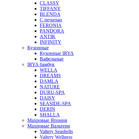
CLASSY
TIFFANY
BLENDA
С печатью
FERONIA
PANDORA
ANTIK
INFINITY
Кухонные
Кухонные IRYA
Вафельные
IRYA бамбук
WELLA
DREAMS
DAMLA
NATURE
DURU-SPA
DAISY
SEASIDE-SPA
DERIN
SHALLA
Махровые Япония
Махровые Вальтери
Valtery Seashells
Valtery Wellness