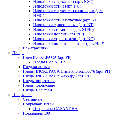
Наволочки софткоттон (арт. NSC)
Наволочки сатин (арт. NC)
Наволочки софткоттон с гипюром (арт.
NMG)
Наволочки сатин печатные (арт. NCT)
Наволочки трикотажные (арт. NT)
Наволочки стеганные (арт. STNP)
Наволочки поплин (арт. NP)
Наволочки страйп-сатин (арт. NC)
Наволочки поплин печатные (арт. NPP)
Наматрасники
Пледы
Плед INCALPACA (арт.PP)
Пледы CASA LUSSO
Плед вязанный
Пледы INCALPACA Пима хлопок 100% (арт. PH)
Пледы INCALPACA жаккард (арт. PJ)
Пледы шерстяные
Пледы хлопковые
Пледы Вальтери
Покрывала
Стеганные
Покрывала PN220
Покрывала CASANDRA
Покрывала 100