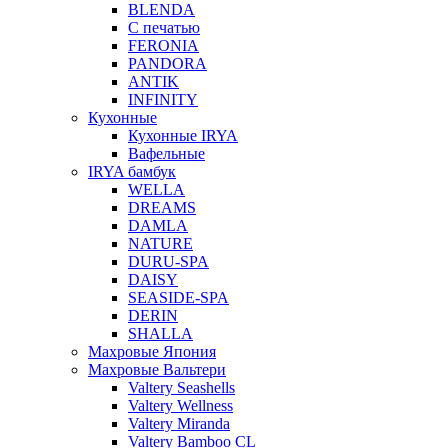
BLENDA
С печатью
FERONIA
PANDORA
ANTIK
INFINITY
Кухонные
Кухонные IRYA
Вафельные
IRYA бамбук
WELLA
DREAMS
DAMLA
NATURE
DURU-SPA
DAISY
SEASIDE-SPA
DERIN
SHALLA
Махровые Япония
Махровые Вальтери
Valtery Seashells
Valtery Wellness
Valtery Miranda
Valtery Bamboo CL