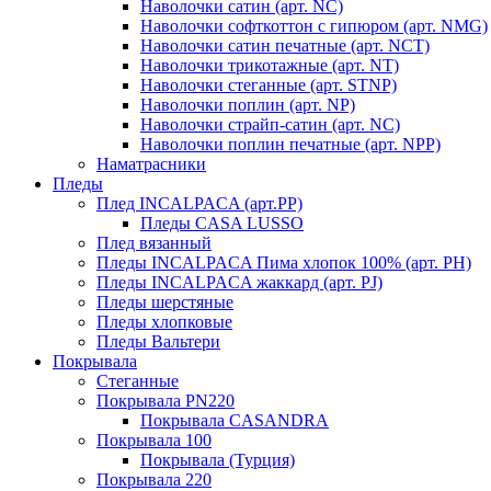
Наволочки сатин (арт. NC)
Наволочки софткоттон с гипюром (арт. NMG)
Наволочки сатин печатные (арт. NCT)
Наволочки трикотажные (арт. NT)
Наволочки стеганные (арт. STNP)
Наволочки поплин (арт. NP)
Наволочки страйп-сатин (арт. NC)
Наволочки поплин печатные (арт. NPP)
Наматрасники
Пледы
Плед INCALPACA (арт.PP)
Пледы CASA LUSSO
Плед вязанный
Пледы INCALPACA Пима хлопок 100% (арт. PH)
Пледы INCALPACA жаккард (арт. PJ)
Пледы шерстяные
Пледы хлопковые
Пледы Вальтери
Покрывала
Стеганные
Покрывала PN220
Покрывала CASANDRA
Покрывала 100
Покрывала (Турция)
Покрывала 220