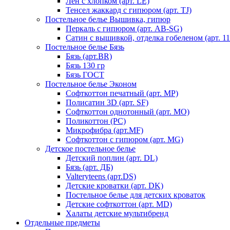
Лен с хлопком (арт. LE)
Тенсел жаккард с гипюром (арт. TJ)
Постельное белье Вышивка, гипюр
Перкаль с гипюром (арт. AB-SG)
Сатин с вышивкой, отделка гобеленом (арт. 11
Постельное белье Бязь
Бязь (арт.BR)
Бязь 130 гр
Бязь ГОСТ
Постельное белье Эконом
Софткоттон печатный (арт. MР)
Полисатин 3D (арт. SF)
Софткоттон однотонный (арт. MO)
Поликоттон (PC)
Микрофибра (арт.MF)
Софткоттон с гипюром (арт. MG)
Детское постельное белье
Детский поплин (арт. DL)
Бязь (арт. ДБ)
Valteryteens (арт.DS)
Детские кроватки (арт. DK)
Постельное белье для детских кроваток
Детские софткоттон (арт. MD)
Халаты детские мультибренд
Отдельные предметы