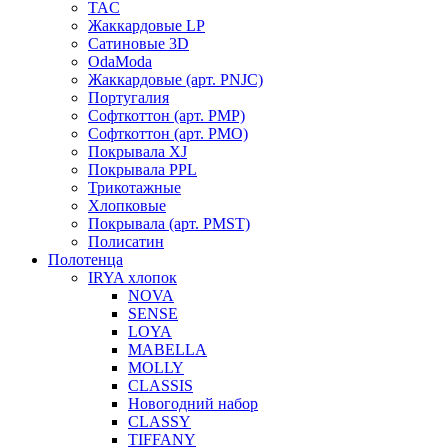
TAC
Жаккардовые LP
Сатиновые 3D
OdaModa
Жаккардовые (арт. PNJC)
Португалия
Софткоттон (арт. PMP)
Софткоттон (арт. PMO)
Покрывала XJ
Покрывала PPL
Трикотажные
Хлопковые
Покрывала (арт. PMST)
Полисатин
Полотенца
IRYA хлопок
NOVA
SENSE
LOYA
MABELLA
MOLLY
CLASSIS
Новогодний набор
CLASSY
TIFFANY