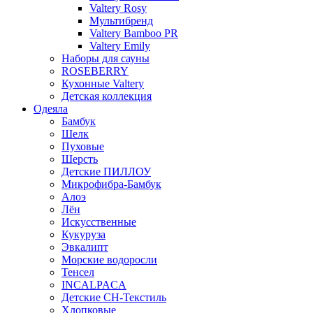
Valtery Rosy
Мультибренд
Valtery Bamboo PR
Valtery Emily
Наборы для сауны
ROSEBERRY
Кухонные Valtery
Детская коллекция
Одеяла
Бамбук
Шелк
Пуховые
Шерсть
Детские ПИЛЛОУ
Микрофибра-Бамбук
Алоэ
Лён
Искусственные
Кукуруза
Эвкалипт
Морские водоросли
Тенсел
INCALPACA
Детские СН-Текстиль
Хлопковые