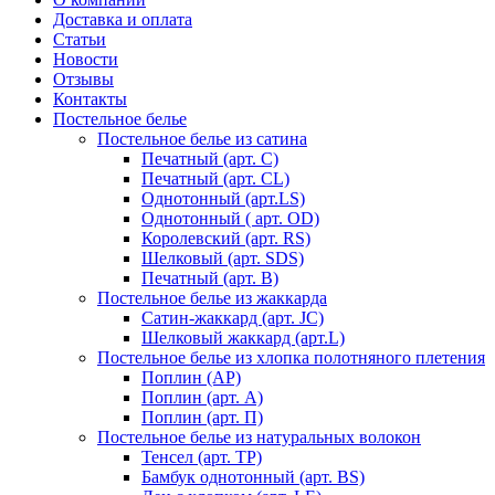
Доставка и оплата
Статьи
Новости
Отзывы
Контакты
Постельное белье
Постельное белье из сатина
Печатный (арт. С)
Печатный (арт. СL)
Однотонный (арт.LS)
Однотонный ( арт. OD)
Королевский (арт. RS)
Шелковый (арт. SDS)
Печатный (арт. В)
Постельное белье из жаккарда
Сатин-жаккард (арт. JC)
Шелковый жаккард (арт.L)
Постельное белье из хлопка полотняного плетения
Поплин (AP)
Поплин (арт. А)
Поплин (арт. П)
Постельное белье из натуральных волокон
Тенсел (арт. ТР)
Бамбук однотонный (арт. BS)